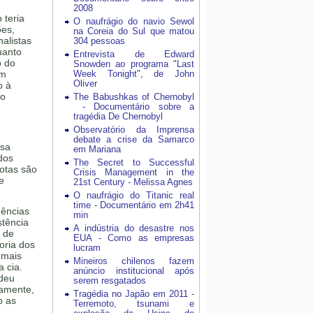
2008
 teria
O naufrágio do navio Sewol
ões,
na Coreia do Sul que matou
alistas
304 pessoas
uanto
Entrevista de Edward
o do
Snowden ao programa "Last
um
Week Tonight", de John
Oliver
o à
oo
The Babushkas of Chernobyl
- Documentário sobre a
tragédia De Chernobyl
Observatório da Imprensa
debate a crise da Samarco
esa
em Mariana
dos
The Secret to Successful
notas são
Crisis Management in the
e
21st Century - Melissa Agnes
O naufrágio do Titanic real
time - Documentário em 2h41
dências
min
stência
A indústria do desastre nos
o de
EUA - Como as empresas
oria dos
lucram
emais
Mineiros chilenos fazem
 cia.
anúncio institucional após
edeu
serem resgatados
camente,
Tragédia no Japão em 2011 -
o as
Terremoto, tsunami e