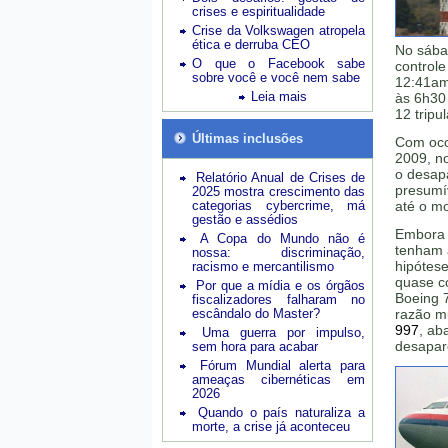
crises e espiritualidade
Crise da Volkswagen atropela
ética e derruba CEO
No sába
O que o Facebook sabe
controle
sobre você e você nem sabe
12:41am
Leia mais
às 6h30
12 tripu
Últimas inclusões
Com ocor
2009, no
o desap
Relatório Anual de Crises de
presumí
2025 mostra crescimento das
categorias cybercrime, má
até o mo
gestão e assédios
Embora 
A Copa do Mundo não é
tenham 
nossa: discriminação,
hipótes
racismo e mercantilismo
quase c
Por que a mídia e os órgãos
Boeing 
fiscalizadores falharam no
escândalo do Master?
razão m
997
, ab
Uma guerra por impulso,
desapare
sem hora para acabar
Fórum Mundial alerta para
ameaças cibernéticas em
2026
Quando o país naturaliza a
morte, a crise já aconteceu