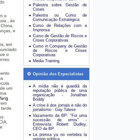
 do
Palestra sobre Gestão de
Crises
Palestra ou Curso de
om o
Comunicação Estratégica
sia , às
 China,
Curso de Relações com a
Imprensa
anças, e
Curso de Gestão de Riscos e
Crises Corporativas
is, em
Curso in Company de Gestão
anunciado
de Riscos e Crises
que o
Corporativas
orreu
Media Training
mento
Opinião dos Especialistas
da
ecula
A mídia não é guardiã da
 de um
reputação pública de uma
uma
organização - Jonathan
Varig
Boddy
erem
A crise é dos jornais e não do
 tarde.
jornalismo - Gay Talese
Vazamento da BP: "Foi uma
os
sucessão de erros" -
CIA,
Entrevista Robert Dudley,
 e
CEO da BP
La prensa ya no vertebra la
opinión pública