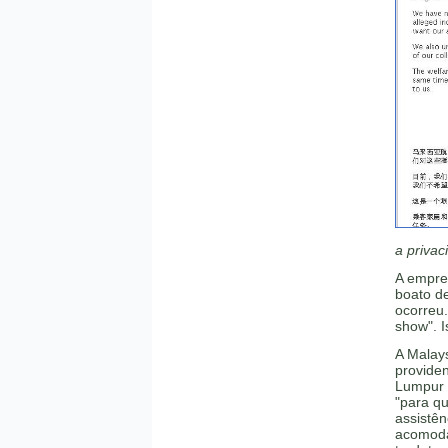
a privac
A empre
boato de
ocorreu
show". I
A Malay
provide
Lumpur 
"para qu
assistên
acomoda