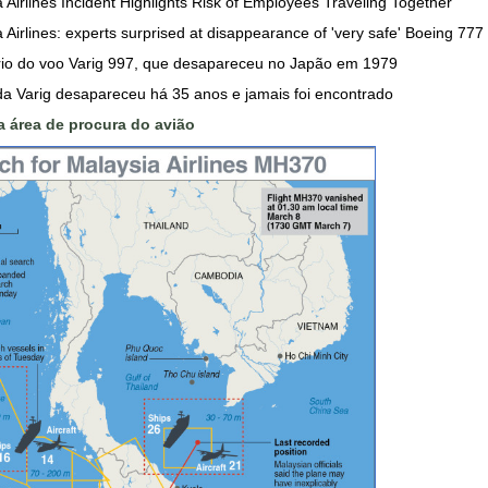
 Airlines Incident Highlights Risk of Employees Traveling Together
 Airlines: experts surprised at disappearance of 'very safe' Boeing 777
rio do voo Varig 997, que desapareceu no Japão em 1979
da Varig desapareceu há 35 anos e jamais foi encontrado
 área de procura do avião