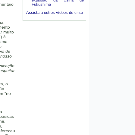
explosão da Usina de
mentáio
Fukushima
Assista a outros vídeos de crise
na,
mento
ar muito
) à
 uma
o
io de
 nosso
nicação
espeitar
a, o
ão
am "no
la
básicas
me,
s,
ofereceu