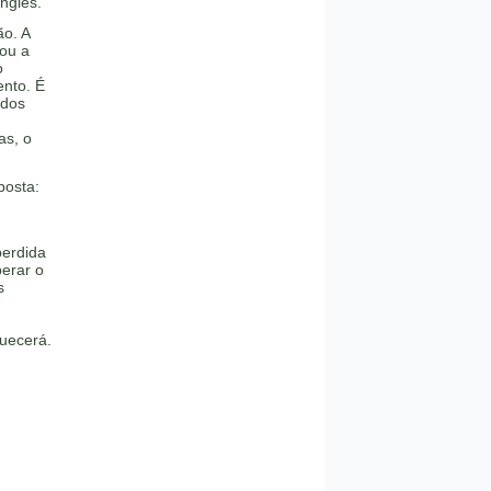
nglês.
ão. A
ou a
o
nto. É
 dos
as, o
posta:
perdida
perar o
s
uecerá.