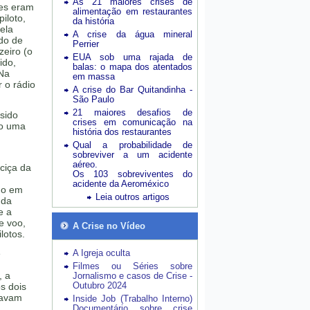
As 21 maiores crises de
ões eram
alimentação em restaurantes
iloto,
da história
ela
A crise da água mineral
ido de
Perrier
zeiro (o
EUA sob uma rajada de
ido,
balas: o mapa dos atentados
 Na
em massa
 o rádio
A crise do Bar Quitandinha -
São Paulo
21 maiores desafios de
 sido
crises em comunicação na
do uma
história dos restaurantes
Qual a probabilidade de
sobreviver a um acidente
aéreo.
ciça da
Os 103 sobreviventes do
acidente da Aeroméxico
do em
Leia outros artigos
 da
e a
e voo,
A Crise no Vídeo
lotos.
e
A Igreja oculta
Filmes ou Séries sobre
, a
Jornalismo e casos de Crise -
Outubro 2024
os dois
tavam
Inside Job (Trabalho Interno)
Documentário sobre crise