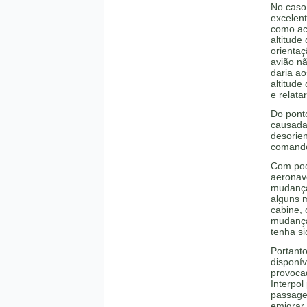
No caso
excelent
como aco
altitude
orientaç
avião nã
daria ao
altitude
e relata
Do ponto
causada
desorien
comando
Com pod
aeronave
mudança
alguns 
cabine,
mudança
tenha s
Portant
disponí
provocad
Interpol
passage
emigrar