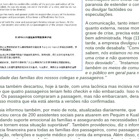
paranoia de estender o co
ou divulgar factóides ou
especulações.
A comunicação, tanto inter
quanto externa, nesse mo
grave de crise, precisa est
bem administrada. Hoje (11
tarde, a empresa divulgou
nota onde desabafa: "
Com
sabem, nós estamos no me
uma crise e não queremos
foco desviado"... "Instamos
também os meios de comu
e o público em geral para r
idade das famílias dos nossos colegas e passageiros."
sa também descartou, hoje à tarde, com uma lacônica mas incisiva not
 que quatro passageiros teriam feito
checkin
e não embarcado. Isso n
. Os passageiros compraram a passagem, mas não embarcaram, der
sso mostra que ela está atenta a versões não confirmadas.
sia informou também, por meio de nota, atualizadas diariamente, que
nciou cerca de 200 assistentes sociais para atuarem em Pequim e Kua
dando suporte emocional às famílias e assegurando as necessidades 
e tornem essa situação suportável". Também providenciou, diz o infor
cia financeira para todas as famílias dos passageiros, como passagen
ção, referições e suporte médico por conta da empresa. Além disso, 