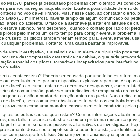
 do MH370, parece já descartado problemas com o tempo. As condiç
es para voo na região naquela noite. Existe a possibilidade de erro do p
nteceu no voo da Air France. Mas, nesse caso, ao constatar o erro, p
 do avião (13 mil metros), haveria tempo de algum comunicado ou ped
ão, antes do acidente. O fato de a aeronave já estar em altitude de cru
o estava subindo, nem descendo), quando o contato por rádio foi perd
s pilotos pelo menos um certo tempo para corrigir eventual problema.
 de cruzeiro, os pilotos também teriam tempo para, eventualmente, usar
r quaisquer problemas. Portanto, uma causa bastante improvável.
 de vista investigativo, a ausência de um alerta da tripulação pode ter
 por uma descompressão catastrófica na cabine, o que teria provoca
tação espacial dos pilotos, tornado-os incapacitados para interferir no
 do avião.
eria acontecer isso? Poderia ser causado por uma falha estrutural ma
 ou, eventualmente, por um dispositivo explosivo repentino. A suposta
 de direção do curso, antes de a aeronave desaparecer, como relata
meios de comunicação, pode ser um indicativo de rompimento do nariz
 obrigando o avião a mudar de direção antes da queda. Nada indica qu
 de direção, sem comunicar absolutamente nada aos controladores d
ido provocada como uma manobra conscientemente conduzida pelos pi
o, quais as outras causas que restam? Com as informações atualment
veis, uma falha mecânica catastrófica ou um problema mecânico grave,
o pelo homem, seriam as possíveis alternativas de investigação. Hoje
 praticamente descartou a hipótese de ataque terrorista, ao identificar 
iros com passaportes falsos. Seriam jovens iranianos que apenas ten
 para a Alemanha, onde a mãe de um deles mora.