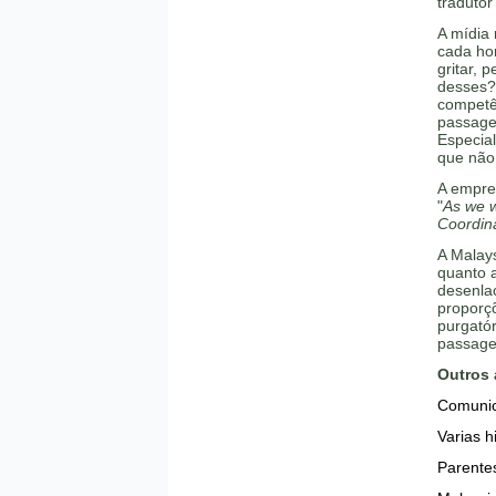
tradutor
A mídia 
cada ho
gritar, 
desses?
competê
passage
Especial
que não
A empre
"
As we w
Coordina
A Malays
quanto a
desenla
proporçõ
purgató
passage
Outros 
Comunic
Varias h
Parente