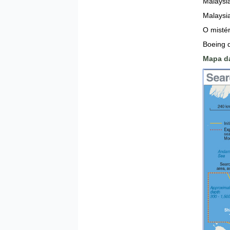
Malaysia
Malaysia
O misté
Boeing 
Mapa da