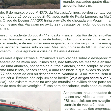
mundo, passados quatro dias
acidente. Isso sim.
do, 8 de março, o voo MH370, da Malaysia Airlines, perdeu contato c
 de tráfego aéreo cerca de 2h40, após partir de Kuala Lumpur, na Malá
. O voo do Boeing 777-200 tinha previsão de chegada em Pequim, na
 do mesmo dia. Viajavam no avião 227 passageiros, incluindo duas cri
lantes.
reu no acidente do voo AF447, da Air France, rota Rio de Janeiro-Par
 mar brasileiro, a expectativa de todos, incluindo parentes, uma vez 
arecimento, é de encontrar uma resposta, já no dia seguinte, mesmo 
vel acidente tivesse sido no mar. Mas isso, no caso do MH370, não oc
mento. O que agravou a crise da Malaysia Airlines.
as mais especulativas e implausíveis explicações sobre o desapareci
aparecido na mídia nos últimos dias, não faltando até mesmo a absur
e de uma abdução, por seres de outros planetas, como sempre se esp
omo uma lenda, nesses casos, a dura realidade é que aviões do porte
777 não caem do céu ou desaparecem, voando a 13 mil metros, sem 
uito séria. Embora não seja um caso inédito
(veja artigos sobre o voo 
aixo), não existem relatos na aviação mundial de aviões desse porte t
cido sem deixar vestígios. E isso será descoberto, mais cedo ou mais
Aos poucos, as autoridades d
países envolvidos, a Interpol, 
FBI, especialistas em aviação
controle de voo, além dos
representantes das empresas