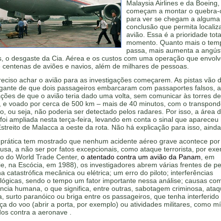
Malaysia Airlines e da Boeing
começam a montar o quebra-
para ver se chegam a alguma
conclusão que permita localiz
avião. Essa é a prioridade tota
momento. Quanto mais o tem
passa, mais aumenta a angúst
s, o desgaste da Cia. Aérea e os custos com uma operação que envolv
 centenas de aviões e navios, além de milhares de pessoas.
reciso achar o avião para as investigações começarem. As pistas vão 
rigante de que dois passageiros embarcaram com passaportes falsos, a
ções de que o avião teria dado uma volta, sem comunicar às torres de
e, e voado por cerca de 500 km – mais de 40 minutos, com o transpond
o, ou seja, não poderia ser detectado pelos radares. Por isso, a área 
foi ampliada nesta terça-feira, levando em conta o sinal que aparece
Estreito de Malacca a oeste da rota. Não há explicação para isso, ainda
prática tem mostrado que nenhum acidente aéreo grave acontece po
usa, a não ser por fatos excepcionais, como ataque terrorista, por exe
do do World Trade Center,
o atentado contra um avião da Panam
, em
e, na Escócia, em 1988), os investigadores abrem várias frentes de p
a catastrófica mecânica ou elétrica; um erro do piloto; interferências
lógicas, sendo o tempo um fator importante nessa análise; causas co
ência humana, o que significa, entre outras, sabotagem criminosa, ata
ta, surto paranóico ou briga entre os passageiros, que tenha interferido
a do voo (abrir a porta, por exemplo) ou atividades militares, como mí
os contra a aeronave .