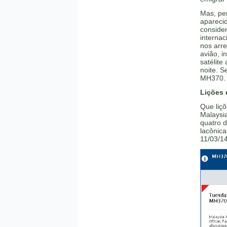
Mas, per
apareci
conside
internac
nos arr
avião, i
satélite
noite. S
MH370.
Lições 
Que liç
Malaysia
quatro d
lacônic
11/03/14