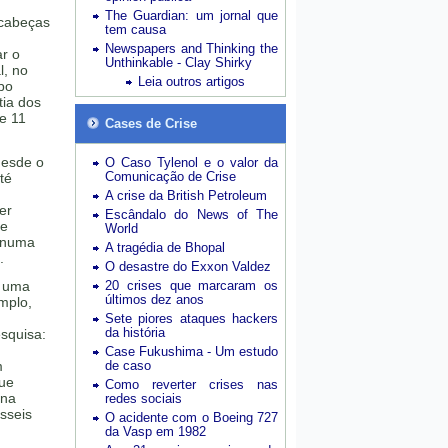
,
The Guardian: um jornal que
cabeças
tem causa
Newspapers and Thinking the
ar o
Unthinkable - Clay Shirky
l, no
Leia outros artigos
po
ia dos
e 11
Cases de Crise
desde o
O Caso Tylenol e o valor da
Comunicação de Crise
té
A crise da British Petroleum
er
Escândalo do News of The
de
World
u numa
A tragédia de Bhopal
.
O desastre do Exxon Valdez
r uma
20 crises que marcaram os
últimos dez anos
mplo,
Sete piores ataques hackers
da história
esquisa:
Case Fukushima - Um estudo
m
de caso
que
Como reverter crises nas
 na
redes sociais
sseis
O acidente com o Boeing 727
da Vasp em 1982