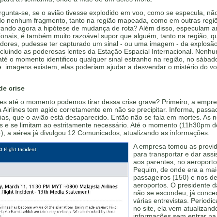
gunta-se, se o avião tivesse explodido em voo, como se especula, não
do nenhum fragmento, tanto na região mapeada, como em outras regi
rando agora a hipótese de mudança de rota? Além disso, especulam an
ionais, é também muito razoável supor que alguém, tanto na região, q
edores, pudesse ter capturado um sinal - ou uma imagem - da explosã
ncluindo as poderosas lentes da Estação Espacial Internacional. Nenh
 até o momento identificou qualquer sinal estranho na região, no sábad
e imagens existem, elas poderiam ajudar a desvendar o mistério do v
de crise
ões até o momento podemos tirar dessa crise grave? Primeiro, a empr
 Airlines tem agido corretamente em não se precipitar. Informa, passa
ias, que o avião está desaparecido. Então não se fala em mortes. As 
as e se limitam ao estritamente necessário. Até o momento (11h30pm d
), a aérea já divulgou 12 Comunicados, atualizando as informações.
A empresa tomou as provi
para transportar e dar assi
aos parentes, no aeroport
Pequim, de onde era a mai
passageiros (150) e nos d
aeroportos. O presidente da
não se escondeu, já conc
várias entrevistas. Periodi
no site, ela vem atualizand
informações sem entrar na