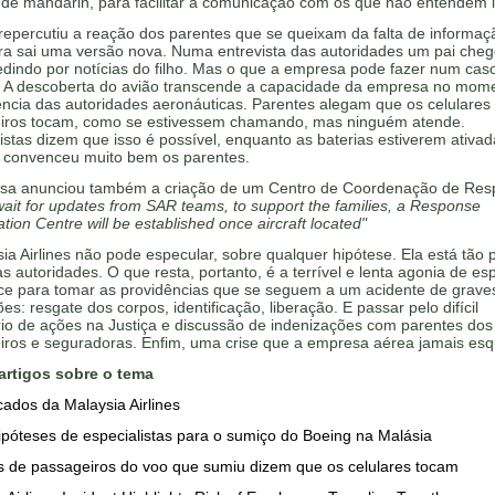
 de mandarin, para facilitar a comunicação com os que não entendem i
repercutiu a reação dos parentes que se queixam da falta de informaç
ra sai uma versão nova. Numa entrevista das autoridades um pai cheg
pedindo por notícias do filho. Mas o que a empresa pode fazer num cas
 A descoberta do avião transcende a capacidade da empresa no mome
ncia das autoridades aeronáuticas. Parentes alegam que os celulares
iros tocam, como se estivessem chamando, mas ninguém atende.
istas dizem que isso é possível, enquanto as baterias estiverem ativad
 convenceu muito bem os parentes.
sa anunciou também a criação de um Centro de Coordenação de Res
ait for updates from SAR teams, to support the families, a Response
tion Centre will be established once aircraft located"
ia Airlines não pode especular, sobre qualquer hipótese. Ela está tão 
s autoridades. O que resta, portanto, é a terrível e lenta agonia de es
ce para tomar as providências que se seguem a um acidente de grave
es: resgate dos corpos, identificação, liberação. E passar pelo difícil
rio de ações na Justiça e discussão de indenizações com parentes dos
iros e seguradoras. Enfim, uma crise que a empresa aérea jamais esq
artigos sobre o tema
ados da Malaysia Airlines
ipóteses de especialistas para o sumiço do Boeing na Malásia
s de passageiros do voo que sumiu dizem que os celulares tocam