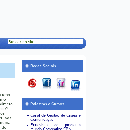
Redes Sociais
ue uma
nte
 número
Palestras e Cursos
pior?
 os
Canal de Gestão de Crises e
eu aos
Comunicação
 numa
Entrevista ao programa
s do
Mundo Corporativo-CBN