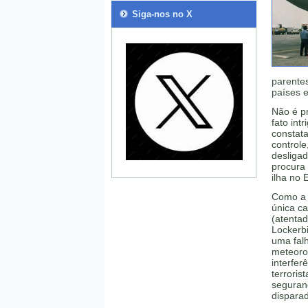
Siga-nos no X
parente
países e
Não é p
fato int
constata
control
desligad
procura 
ilha no 
Como a 
única ca
(atenta
Lockerbi
uma falh
meteoro
interfer
terroris
seguranç
disparad