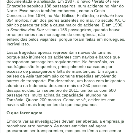
documentada e analisada. Em 1987, o navio
Herald of Free
Enterprise
sepultou 188 passageiros, num acidente no Mar do
Norte. Esse navio também emborcou, como o Costa
Concordia. Em 1994, no Mar Báltico, Finlãndia, o
Estonia
teve
854 mortos, num dos piores acidentes no mar, no século XX. O
pânico parece ter sido a causa maior do acidente. E em 1990,
o
Scandinavian Star
vitimou 155 passageiros, quando houve
erros primários nas mensagens de emergência, não
entendidas pelos viajantes, porque foram feitas em norueguês.
Incrível isso.
Essas tragédias apenas representam navios de turismo,
porque são inúmeros os acidentes com navios e barcos que
transportam passageiros regularmente. Na Amazônia, os
naufrágios são frequentes, principalmente causados por
excesso de passageiros e falta de manutenção. Em alguns
países da Ásia também são comuns tragédias envolvendo
barcos de transporte. Em dezembro, um barco com imigrantes
afundou na Indonésia deixando mais de 250 pessoas
desaparecidas. Em setembro de 2011, um barco com 600
passageiros, muito acima da capacidade, afundou na
Tanzânia. Quase 200 mortos. Como se vê, acidentes com
navios são mais frequentes do que imaginamos.
O que fazer agora
Embora várias investigações devam ser abertas, a empresa já
reconhece erro humano. As notas emitidas até agora
procuraram ser transparentes, mas pouco têm a acrescentar