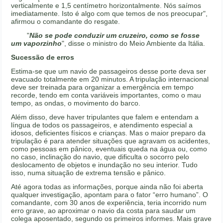
verticalmente e 1,5 centímetro horizontalmente. Nós saímos
imediatamente. Isto é algo com que temos de nos preocupar",
afirmou o comandante do resgate.
"
Não se pode conduzir um cruzeiro, como se fosse
um vaporzinho
", disse o ministro do Meio Ambiente da Itália.
Sucessão de erros
Estima-se que um navio de passageiros desse porte deva ser
evacuado totalmente em 20 minutos. A tripulação internacional
deve ser treinada para organizar a emergência em tempo
recorde, tendo em conta variáveis importantes, como o mau
tempo, as ondas, o movimento do barco.
Além disso, deve haver tripulantes que falem e entendam a
língua de todos os passageiros, e atendimento especial a
idosos, deficientes físicos e crianças. Mas o maior preparo da
tripulação é para atender situações que agravam os acidentes,
como pessoas em pânico, eventuais queda na água ou, como
no caso, inclinação do navio, que dificulta o socorro pelo
deslocamento de objetos e inundação no seu interior. Tudo
isso, numa situação de extrema tensão e pânico.
Até agora todas as informações, porque ainda não foi aberta
qualquer investigação, apontam para o fator “erro humano”. O
comandante, com 30 anos de experiência, teria incorrido num
erro grave, ao aproximar o navio da costa para saudar um
colega aposentado, segundo os primeiros informes. Mais grave