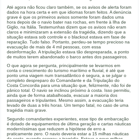
Até agora não ficou claro também, se os avisos de alerta foram
dados na hora certa e em que idiomas foram feitos. A denúncia
grave é que os primeiros avisos somente foram dados uma
hora depois de o navio bater nas rochas, em frente à Ilha de
Giglio, na Itália. Testemunhas dizem que os avisos não eram
claros e minimizaram a extensão da tragédia, dizendo que a
situação estava sob controle e o blackout estava em fase de
reparação. Tudo falso. Portanto, perdeu-se tempo precioso na
evacuação de mais de 4 mil pessoas, com essa
desinformação. A tripulação estava tão despreparada, a ponto
de muitos terem abandonado o barco antes dos passageiros.
O que agora se pergunta, principalmente se levarmos em
conta o crescimento do turismo marítimo e fluvial, é até que
ponto uma viagem num transatlântico é segura, a se julgar o
completo despreparo do Comandante e da Tripulação do
Costa Concordia para uma situação que, felizmente, não foi de
pânico total. O navio se inclinou próximo à costa. Isso permitiu,
ainda que de forma atabalhoada, evacuar a maioria dos
passageiros e tripulantes. Mesmo assim, a evacuação teria
levado de duas a três horas. Um tempo fatal, no caso de uma
tragédia mais grave.
Segundo comandantes experientes, esse tipo de embarcação
é dotado de equipamentos de última geração e cartas náuticas
moderníssimas que reduzem a hipótese de erro a
praticamente zero. O navio deveria estar a 15 milhas náuticas
da costa, quando ocorreu a tragédia. Estava a nove milhas,