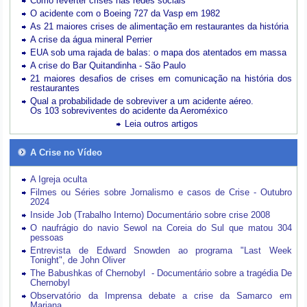
Como reverter crises nas redes sociais
O acidente com o Boeing 727 da Vasp em 1982
As 21 maiores crises de alimentação em restaurantes da história
A crise da água mineral Perrier
EUA sob uma rajada de balas: o mapa dos atentados em massa
A crise do Bar Quitandinha - São Paulo
21 maiores desafios de crises em comunicação na história dos
restaurantes
Qual a probabilidade de sobreviver a um acidente aéreo.
Os 103 sobreviventes do acidente da Aeroméxico
Leia outros artigos
A Crise no Vídeo
A Igreja oculta
Filmes ou Séries sobre Jornalismo e casos de Crise - Outubro
2024
Inside Job (Trabalho Interno) Documentário sobre crise 2008
O naufrágio do navio Sewol na Coreia do Sul que matou 304
pessoas
Entrevista de Edward Snowden ao programa "Last Week
Tonight", de John Oliver
The Babushkas of Chernobyl - Documentário sobre a tragédia De
Chernobyl
Observatório da Imprensa debate a crise da Samarco em
Mariana