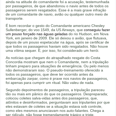
ainda na atitude do comandante foi a acusação, testemunhada
por passageiros, de que abandonou o navio antes de todos os
passageiros serem resgatados. Esse é a mais grave infração
de um comandante de navio, avião ou qualquer outro meio de
transporte.
É bom recordar o gesto do Comandante americano Chesley
Sullenberger, do voo 1549, da US Airways, que
conseguiu fazer
um pouso forçado nas águas geladas
do rio Hudson, em Nova
York, em janeiro de 2009. Ele só deixou o avião, que flutuava,
depois de um pouso espetacular na água, após se certificar de
que todos os passageiros haviam sido resgatados. Não houve
uma vítima sequer. E, por isso, foi considerado um herói.
As notícias que chegam do atrapalhado resgate do Costa
Concordia mostram que nem o Comandante, nem a tripulação
tinham preparo para situações de emergência. Ou pelo menos
não demonstraram isso. O pseudo-treinamento oferecido a
todos os passageiros, que deve ter ocorrido antes da
embarcação zarpar, como é praxe nos navios de passageiros,
foi apenas para cumprir um ritual. Não valeu de nada.
Segundo depoimentos de passageiros, a tripulação pareceu
tão ou mais em pânico do que os passageiros. Despreparada;
colocou coletes salva-vidas antes dos passageiros, que,
atônitos e desinformados, perguntavam aos tripulantes por que
eles estavam de coletes se a situação estava sob controle,
como eles mesmos anunciavam nos auto-falantes. Chega a
ser ridículo, não fosse tremendamente trágico e triste.