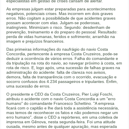
especialistas em gestão de crises cansam de alertar.
As empresas julgam estar preparadas para acontecimentos
negativos, potenciais crises. Mas incorrem em dois graves
erros. Não cogitam a possibilidade de que acidentes graves
possam acontecer com elas. Julgam-se poderosas,
inatingíveis. Minimizam o risco. Segundo: desdenham de
prevenção, treinamento e do preparo do pessoal. Resultado:
perda de vidas humanas, feridos e sofrimento; arranhão na
imagem e prejuízos financeiros.
Das primeiras informações do naufrágio do navio Costa
Concordia, pertencente à empresa Costa Cruzeiros, pode-se
deduzir a ocorrência de vários erros. Falha do comandante e
da tripulação na rota do navio, ao navegar próximo à costa, em
rota de risco. E, logo após, uma sucessão de falhas graves na
administração do acidente: falta de clareza nos avisos,
demora, falta de transparência com o ocorrido, evacuação e
socorro confusos dos 4.234 passageiros e tripulantes. Enfim,
uma sucessão de erros.
O presidente e CEO da Costa Cruzeiros, Pier Luigi Foschi,
atribuiu o acidente com o navio Costa Concordia a um "erro
humano" do comandante Francesco Schettino. "A empresa
ficará com o capitão e lhe dará toda a assistência necessária,
mas temos de reconhecer os fatos e não podemos negar um
erro humano", disse o CEO a repórteres, em uma coletiva de
imprensa em Gênova, nesta segunda-feira. Foi uma atitude
ousada, mesmo antes de qualquer apuração, mas esperada