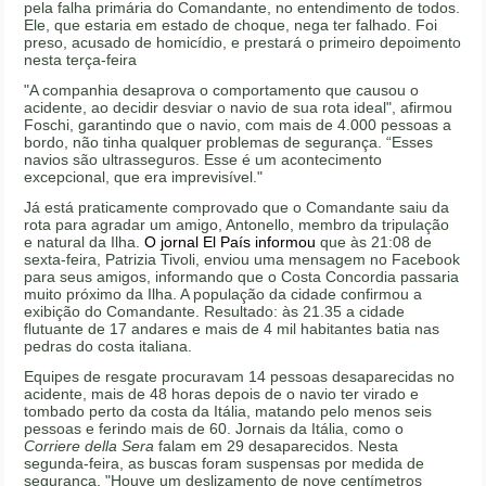
pela falha primária do Comandante, no entendimento de todos.
Ele, que estaria em estado de choque, nega ter falhado. Foi
preso, acusado de homicídio, e prestará o primeiro depoimento
nesta terça-feira
"A companhia desaprova o comportamento que causou o
acidente, ao decidir desviar o navio de sua rota ideal", afirmou
Foschi, garantindo que o navio, com mais de 4.000 pessoas a
bordo, não tinha qualquer problemas de segurança. “Esses
navios são ultrasseguros. Esse é um acontecimento
excepcional, que era imprevisível."
Já está praticamente comprovado que o Comandante saiu da
rota para agradar um amigo, Antonello, membro da tripulação
e natural da Ilha.
O jornal El País informou
que às 21:08 de
sexta-feira, Patrizia Tivoli, enviou uma mensagem no Facebook
para seus amigos, informando que o Costa Concordia passaria
muito próximo da Ilha. A população da cidade confirmou a
exibição do Comandante. Resultado: às 21.35 a cidade
flutuante de 17 andares e mais de 4 mil habitantes batia nas
pedras do costa italiana.
Equipes de resgate procuravam 14 pessoas desaparecidas no
acidente, mais de 48 horas depois de o navio ter virado e
tombado perto da costa da Itália, matando pelo menos seis
pessoas e ferindo mais de 60. Jornais da Itália, como o
Corriere della Sera
falam em 29 desaparecidos. Nesta
segunda-feira, as buscas foram suspensas por medida de
segurança. "Houve um deslizamento de nove centímetros