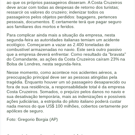
ao que os próprios passageiros disseram. A Costa Cruzeiros
deve arcar com todas as despesas de retorno dos turistas;
ressarcir os valores do cruzeiro; indenizar todos os
passageiros pelos objetos perdidos: bagagens, pertences
pessoais, documentos. E certamente terá que pagar seguro
aos familiares dos mortos e feridos.
Para complicar ainda mais a situação da empresa, nesta
segunda-feira as autoridades italianas temiam um acidente
ecológico. Começaram a vazar as 2.400 toneladas de
combustível armazenadas no navio. Este será outro passivo
que a empresa deverá enfrentar. Como resultado da "bravata"
do Comandante, as ações da Costa Cruzeiros caíram 23% na
Bolsa de Londres, nesta segunda-feira.
Nesse momento, como acontece nos acidentes aéreos, a
preocupação principal deve ser as pessoas atingidas pela
tragédia. Enquanto houver um só passageiro desaparecido ou
fora de sua residência, a responsabilidade total é da empresa
Costa Cruzeiros. Somados, o prejuízo pelos danos no navio e
sua desativação temporária, mais as indenizações e possíveis
ações judiciárias, a estripolia do piloto italiano poderá custar
nada menos do que US$ 100 milhões, cobertos certamente por
apólices de seguro.
Foto: Gregorio Borgia (AP)