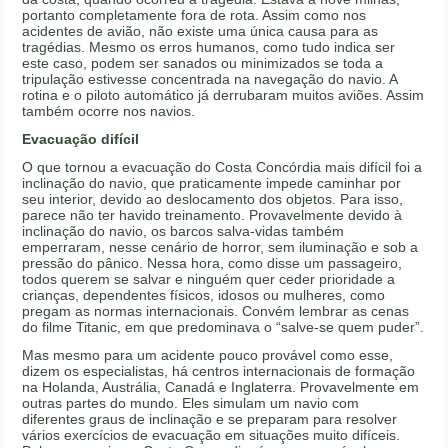
portanto completamente fora de rota. Assim como nos
acidentes de avião, não existe uma única causa para as
tragédias. Mesmo os erros humanos, como tudo indica ser
este caso, podem ser sanados ou minimizados se toda a
tripulação estivesse concentrada na navegação do navio. A
rotina e o piloto automático já derrubaram muitos aviões. Assim
também ocorre nos navios.
Evacuação difícil
O que tornou a evacuação do Costa Concórdia mais difícil foi a
inclinação do navio, que praticamente impede caminhar por
seu interior, devido ao deslocamento dos objetos. Para isso,
parece não ter havido treinamento. Provavelmente devido à
inclinação do navio, os barcos salva-vidas também
emperraram, nesse cenário de horror, sem iluminação e sob a
pressão do pânico. Nessa hora, como disse um passageiro,
todos querem se salvar e ninguém quer ceder prioridade a
crianças, dependentes físicos, idosos ou mulheres, como
pregam as normas internacionais. Convém lembrar as cenas
do filme Titanic, em que predominava o “salve-se quem puder”.
Mas mesmo para um acidente pouco provável como esse,
dizem os especialistas, há centros internacionais de formação
na Holanda, Austrália, Canadá e Inglaterra. Provavelmente em
outras partes do mundo. Eles simulam um navio com
diferentes graus de inclinação e se preparam para resolver
vários exercícios de evacuação em situações muito difíceis.