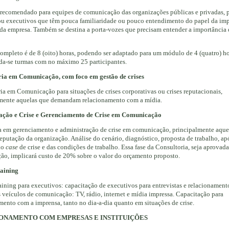
 recomendado para equipes de comunicação das organizações públicas e privadas, 
ou executivos que têm pouca familiaridade ou pouco entendimento do papel da im
da empresa. Também se destina a porta-vozes que precisam entender a importância 
ompleto é de 8 (oito) horas, podendo ser adaptado para um módulo de 4 (quatro) ho
a-se turmas com no máximo 25 participantes.
ria em
Comunicação, com foco em gestão de crises
ia em Comunicação para situações de crises corporativas ou crises reputacionais,
mente aquelas que demandam relacionamento com a mídia.
ção e Crise e Gerenciamento de Crise em Comunicação
a em gerenciamento e administração de crise em comunicação, principalmente aque
reputação da organização. Análise do cenário, diagnóstico, proposta de trabalho, ap
do
case
de crise e das condições de trabalho. Essa fase da Consultoria, seja aprovad
ção, implicará custo de 20% sobre o valor do orçamento proposto.
aining
ining para executivos: capacitação de executivos para entrevistas e relacionamen
s veículos de comunicação: TV, rádio, internet e mídia impressa. Capacitação para
mento com a imprensa, tanto no dia-a-dia quanto em situações de crise.
ONAMENTO COM EMPRESAS E INSTITUIÇÕES