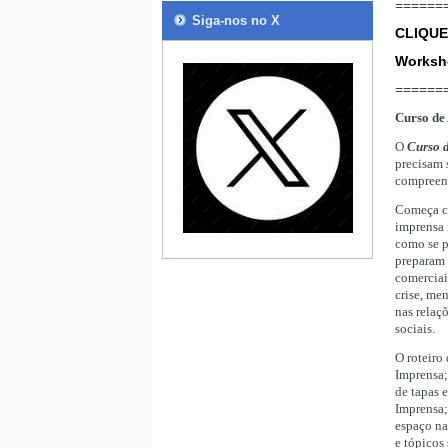
======
Siga-nos no X
CLIQUE 
Worksh
======
Curso de
O
Curso 
precisam 
compreend
Começa co
imprensa 
como se p
preparam 
comerciai
crise, me
nas relaç
sociais.
O roteiro
Imprensa;
de tapas 
Imprensa;
espaço na
e tópicos