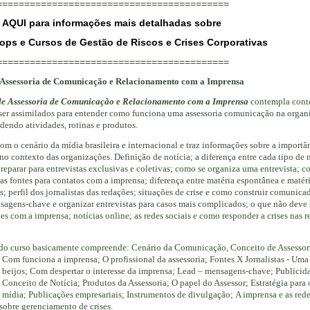
==========================================
AQUI para informações mais detalhadas sobre
ops
e Cursos de Gestão de Riscos e Crises Corporativas
==========================================
 Assessoria de Comunicação e Relacionamento com a Imprensa
de Assessoria de Comunicação e Relacionamento com a Imprensa
contempla cont
ser assimilados para entender como funciona uma assessoria comunicação na organ
endo atividades, rotinas e produtos.
m o cenário da mídia brasileira e internacional e traz informações sobre a importâ
no contexto das organizações. Definição de notícia; a diferença entre cada tipo de 
reparar para entrevistas exclusivas e coletivas; como se organiza uma entrevista; c
as fontes para contatos com a imprensa; diferença entre matéria espontânea e matér
s; perfil dos jornalistas das redações; situações de crise e como construir comunica
nsagens-chave e organizar entrevistas para casos mais complicados; o que não deve s
ões com a imprensa; notícias online; as redes sociais e como responder a crises nas r
 do curso basicamente compreende: Cenário da Comunicação, Conceito de Assessor
 Com funciona a imprensa; O profissional da assessoria; Fontes X Jornalistas - Uma
e beijos; Com despertar o interesse da imprensa; Lead – mensagens-chave; Publicid
 Conceito de Notícia; Produtos da Assessoria; O papel do Assessor; Estratégia para
 mídia; Publicações empresariais; Instrumentos de divulgação; A imprensa e as rede
 sobre gerenciamento de crises.