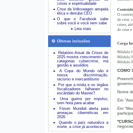
crises e espiritualidade
Crise da Volkswagen atropela
Conteúdo
ética e derruba CEO
O conteúd
O que o Facebook sabe
de crise, 
sobre você e você nem sabe
crises, a
Leia mais
de crise 
Últimas inclusões
Carga ho
Módulo I 
Relatório Anual de Crises de
2025 mostra crescimento das
Módulo II
categorias cybercrime, má
Módulo II
gestão e assédios
COMO S
A Copa do Mundo não é
nossa: discriminação,
Preench
racismo e mercantilismo
governo
Por que a mídia e os órgãos
fiscalizadores falharam no
Nome do
escândalo do Master?
Uma guerra por impulso,
Em "Ass
sem hora para acabar
Em “Men
Fórum Mundial alerta para
ameaças cibernéticas em
particip
2026
*CURSO
Quando o país naturaliza a
negociaç
morte, a crise já aconteceu