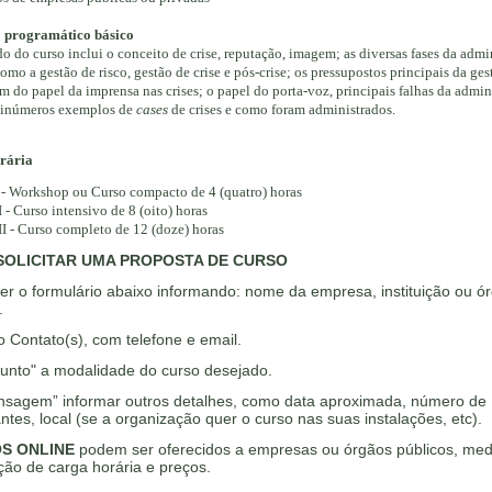
 programático básico
o do curso inclui o conceito de crise, reputação, imagem; as diversas fases da admi
como a gestão de risco, gestão de crise e pós-crise; os pressupostos principais da ges
lém do papel da imprensa nas crises; o papel do porta-voz, principais falhas da admin
e inúmeros exemplos de
cases
de crises
e como foram administrados.
rária
- Workshop ou Curso compacto de 4 (quatro) horas
 - Curso intensivo de 8 (oito) horas
I - Curso completo de 12 (doze) horas
OLICITAR UMA PROPOSTA DE CURSO
er o formulário abaixo informando: nome da empresa, instituição ou ó
.
 Contato(s), com telefone e email.
unto" a modalidade do curso desejado.
sagem” informar outros detalhes, como data aproximada, número de
antes, local (se a organização quer o curso nas suas instalações, etc).
S ONLINE
podem ser oferecidos a empresas ou órgãos públicos, med
ão de carga horária e preços.