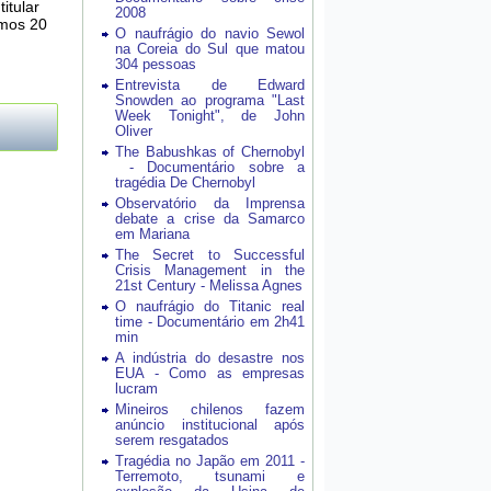
itular
2008
imos 20
O naufrágio do navio Sewol
na Coreia do Sul que matou
304 pessoas
Entrevista de Edward
Snowden ao programa "Last
Week Tonight", de John
Oliver
The Babushkas of Chernobyl
- Documentário sobre a
tragédia De Chernobyl
Observatório da Imprensa
debate a crise da Samarco
em Mariana
The Secret to Successful
Crisis Management in the
21st Century - Melissa Agnes
O naufrágio do Titanic real
time - Documentário em 2h41
min
A indústria do desastre nos
EUA - Como as empresas
lucram
Mineiros chilenos fazem
anúncio institucional após
serem resgatados
Tragédia no Japão em 2011 -
Terremoto, tsunami e