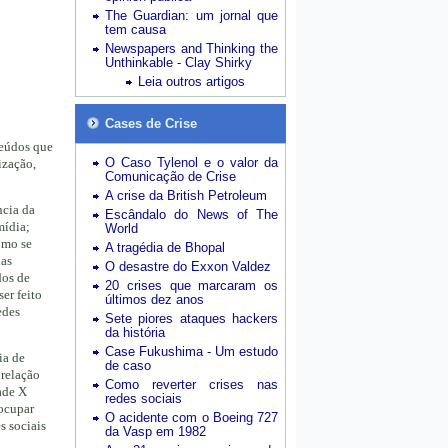
The Guardian: um jornal que
tem causa
Newspapers and Thinking the
Unthinkable - Clay Shirky
Leia outros artigos
Cases de Crise
eúdos que
O Caso Tylenol e o valor da
ização,
Comunicação de Crise
A crise da British Petroleum
ncia da
Escândalo do News of The
mídia;
World
omo se
A tragédia de Bhopal
ias
O desastre do Exxon Valdez
dos de
20 crises que marcaram os
er feito
últimos dez anos
edes
Sete piores ataques hackers
da história
Case Fukushima - Um estudo
ia de
de caso
 relação
Como reverter crises nas
ade X
redes sociais
 ocupar
O acidente com o Boeing 727
s sociais
da Vasp em 1982