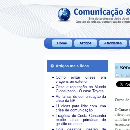
Home
Artigos
Atividades
Artigos mais lidos
Serv
Criad
Como evitar crises em
viagens ao exterior
Crise e reputação no Mundo
Globalizado - O caso Toyota
As falhas de comunicação da
Curso de 
crise da BP
11 dicas para lidar com uma
O
Curso d
crise de comunicação
diferente
Tragédia do Costa Concordia
também é 
expõe falhas primárias de
gestão de crises
Assessor
Dois desafios: gestão de
Executivo