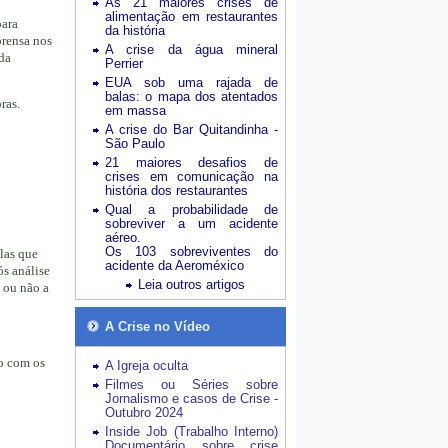
As 21 maiores crises de
alimentação em restaurantes
para
da história
prensa nos
A crise da água mineral
da
Perrier
EUA sob uma rajada de
balas: o mapa dos atentados
ras.
em massa
A crise do Bar Quitandinha -
São Paulo
21 maiores desafios de
crises em comunicação na
história dos restaurantes
Qual a probabilidade de
sobreviver a um acidente
aéreo.
Os 103 sobreviventes do
las que
acidente da Aeroméxico
ós análise
Leia outros artigos
a ou não a
A Crise no Vídeo
to com os
A Igreja oculta
Filmes ou Séries sobre
Jornalismo e casos de Crise -
Outubro 2024
Inside Job (Trabalho Interno)
Documentário sobre crise