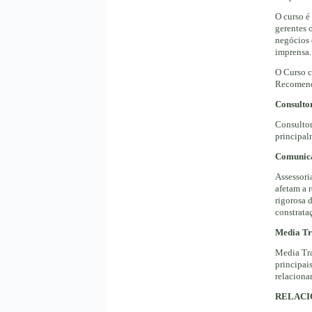
O curso é
gerentes 
negócios 
imprensa.
O Curso c
Recomend
Consulto
Consultor
principal
Comunica
Assessori
afetam a 
rigorosa 
constrata
Media Tr
Media Tra
principai
relaciona
RELACI