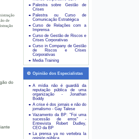
Palestra sobre Gestão de
Crises
nistração
Palestra ou Curso de
Comunicação Estratégica
tão de
Curso de Relações com a
istração
Imprensa
Curso de Gestão de Riscos e
Crises Corporativas
Curso in Company de Gestão
de Riscos e Crises
Corporativas
Media Training
Opinião dos Especialistas
rgão do
A mídia não é guardiã da
reputação pública de uma
organização - Jonathan
Boddy
A crise é dos jornais e não do
jornalismo - Gay Talese
Vazamento da BP: "Foi uma
sucessão de erros" -
Entrevista Robert Dudley,
iante
CEO da BP
La prensa ya no vertebra la
opinión pública