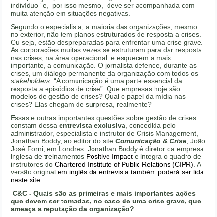
indivíduo” e, por isso mesmo, deve ser acompanhada com
muita atenção em situações negativas.
Segundo o especialista, a maioria das organizações, mesmo
no exterior, não tem planos estruturados de resposta a crises.
Ou seja, estão despreparadas para enfrentar uma crise grave.
As corporações muitas vezes se estruturam para dar resposta
nas crises, na área operacional, e esquecem a mais
importante, a comunicação. O jornalista defende, durante as
crises, um diálogo permanente da organização com todos os
stakeholders.
“A comunicação é uma parte essencial da
resposta a episódios de crise”. Que empresas hoje são
modelos de gestão de crises? Qual o papel da mídia nas
crises? Elas chegam de surpresa, realmente?
Essas e outras importantes questões sobre gestão de crises
constam dessa
entrevista exclusiva
, concedida pelo
administrador, especialista e instrutor de Crisis Management,
Jonathan Boddy, ao editor do site
Comunicação & Crise
, João
José Forni, em Londres. Jonathan Boddy é diretor da empresa
inglesa de treinamentos
Positive Impact
e integra o quadro de
instrutores do
Chartered Institute of Public Relations (CIPR)
. A
versão original
em inglês da entrevista também poderá ser lida
neste site.
C&C - Quais são as primeiras e mais importantes ações
que devem ser tomadas, no caso de uma crise grave, que
ameaça a reputação da organização?