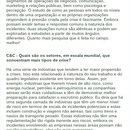
segmentos de operações de negócios, comunicação,
marketing e relações públicas, bem como psicologia e
percepção. O estudo de como as pessoas em todos os níveis
dentro de uma organização e as próprias organizações
respondem à pressão criada pela crise é fascinante. Embora
possam existir temas e respostas comuns à natureza dos
incidentes, duas situações nunca são idênticas e podem ser
exploradas e estudadas a partir de muitos ângulos
diferentes. Quanto mais pesquisa que é feita no campo,
melhor!
C&C - Quais são os setores, em escala mundial, que
concentram mais tipos de crise?
Há uma série de indústrias que tendem a ter maior propensão
a crises. Isso está relacionado à natureza do seu trabalho e do
quadro legislativo existente em torno delas. Assim, por
exemplo, indústrias que tiverem níveis de alto risco, como
energia nuclear, petróleo e petroquímicos e as companhias
aéreas serão mais cuidadosas e têm de demonstrar melhor
preparação para satisfazer o escrutínio público. Eu diria que há
uma segunda camada de indústrias que têm um menor nível
de risco em termos de escala de incidentes potenciais e estas
incluem construção e viagens não aéreas, tais como trens e
navios de transporte pesado. Essas indústrias não têm uma
regulamentação tão rígida inerente aos riscos, embora os
incidentes envolvendo as empresas nessas áreas possam não
ser tão catastróficos, eles são mais numerosos.