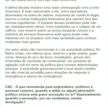
A última década mostrou uma maior preocupação com a crise
financeira. E tudo relacionado a ela, como operadores
desonestos na bolsa de valores, empresas de comércio ilegal,
bancos e outras instituições financeiras que operam fora das
normas regulatórias. O impacto desses incidentes pode não
ser imediatamente visível, como explosões ou o colapso de um
edifício, mas mesmo assim se tornou bastante comum e a
indústria de serviços financeiros está agora tendo mais
interesse em se preparar com mais seriedade para conduzir
incidentes mais graves.
Um setor ainda não mencionado é o da autoridade pública. No
Reino Unido, nos últimos anos, tivemos a gripe aviária, gripe
suína, doença do pé e da boca, inundações, greves dos
motoristas de caminhão de combustível, um aumento da
agitação civil em torno da política para nomear determinadas
pessoas. A autoridade governamental e local ainda mantém
um alto nível de prontidão para situações de resposta à
emergência e planos de contingência.
C&C - O que recomenda para empresários, politicos e
pessoas comuns, quando a mídia ou algum adversário
político coloca uma grave acusação no ar?
Especialmente,
quando a acusação, por ser verdadeira, recebe
divulgação?