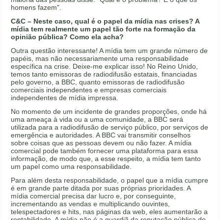
homens fazem".
C&C – Neste caso, qual é o papel da mídia nas crises? A
mídia tem realmente um papel tão forte na formação da
opinião pública? Como ela acha?
Outra questão interessante! A mídia tem um grande número de
papéis, mas não necessariamente uma responsabilidade
específica na crise. Deixe-me explicar isso! No Reino Unido,
temos tanto emissoras de radiodifusão estatais, financiadas
pelo governo, a BBC, quanto emissoras de radiodifusão
comerciais independentes e empresas comerciais
independentes de mídia impressa.
No momento de um incidente de grandes proporções, onde há
uma ameaça à vida ou a uma comunidade, a BBC será
utilizada para a radiodifusão de serviço público, por serviços de
emergência e autoridades. A BBC vai transmitir conselhos
sobre coisas que as pessoas devem ou não fazer. A mídia
comercial pode também fornecer uma plataforma para essa
informação, de modo que, a esse respeito, a mídia tem tanto
um papel como uma responsabilidade.
Para além desta responsabilidade, o papel que a mídia cumpre
é em grande parte ditada por suas próprias prioridades. A
mídia comercial precisa dar lucro e, por conseguinte,
incrementando as vendas e multiplicando ouvintes,
telespectadores e hits, nas páginas da web, eles aumentarão a
rentabilidade. A mídia não é a guardiã da reputação pública de