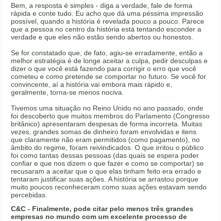
Bem, a resposta é simples - diga a verdade, fale de forma
rápida e conte tudo. Eu acho que dá uma péssima impressão
possível, quando a história é revelada pouco a pouco. Parece
que a pessoa no centro da história está tentando esconder a
verdade e que eles não estão sendo abertos ou honestos.
Se for constatado que, de fato, agiu-se erradamente, então a
melhor estratégia é de longe aceitar a culpa, pedir desculpas e
dizer o que você está fazendo para corrigir o erro que você
cometeu e como pretende se comportar no futuro. Se você for
convincente, aí a história vai embora mais rápido e,
geralmente, torna-se menos nociva.
Tivemos uma situação no Reino Unido no ano passado, onde
foi descoberto que muitos membros do Parlamento (Congresso
britânico) apresentaram despesas de forma incorreta. Muitas
vezes, grandes somas de dinheiro foram envolvidas e itens
que claramente não eram permitidos (como pagamento), no
âmbito do regime, foram reivindicados. O que irritou o público
foi como tantas dessas pessoas (das quais se espera poder
confiar e que nos dizem o que fazer e como se comportar) se
recusaram a aceitar que o que elas tinham feito era errado e
tentaram justificar suas ações. A história se arrastou porque
muito poucos reconheceram como suas ações estavam sendo
percebidas.
C&C - Finalmente, pode citar pelo menos três grandes
empresas no mundo com um excelente processo de