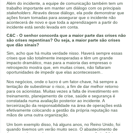
Além do incidente, a equipe de comunicação também tem um
trabalho importante em manter um diálogo com os principais
stakeholders
. Através desse diálogo, ela pode demonstrar que
ações foram tomadas para assegurar que o incidente não
acontecerá de novo e que toda a aprendizagem a partir do
incidente está sendo levada em conta.
C&C - O senhor concorda que a maior parte das crises não
são crises repentinas? Ou seja, a maior parte são crises
que dão sinais?
Sim, acho que há muita verdade nisso. Haverá sempre essas
crises que são totalmente inesperadas e têm um grande
impacto dramático, mas para a maioria das empresas o
retrospecto mostra que, em muitas crises, não faltaram
oportunidades de impedir que elas acontecessem..
Nos negócios, onde o lucro é um fator-chave, há sempre a
tentação de subestimar o risco, a fim de dar melhor retorno
para os acionistas. Muitas vezes a falta de investimento em
treinamento, planejamento de crise, saúde e segurança é
constatada numa avaliação posterior ao incidente. A
terceirização da responsabilidade na área de operações está
efetivamente colocando a gestão da própria reputação nas
mãos de uma outra organização.
Um bom exemplo disso, há alguns anos, no Reino Unido, foi
quando tivemos um verão muito seco. O abastecimento de