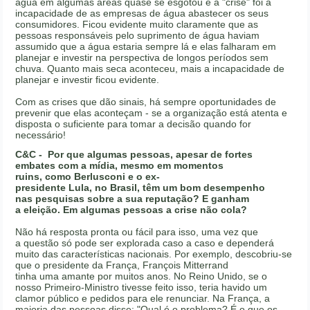
água em algumas áreas quase se esgotou e a "crise" foi a
incapacidade de as empresas de água abastecer os seus
consumidores. Ficou evidente muito claramente que as
pessoas responsáveis pelo suprimento de água haviam
assumido que a água estaria sempre lá e elas falharam em
planejar e investir na perspectiva de longos períodos sem
chuva. Quanto mais seca aconteceu, mais a incapacidade de
planejar e investir ficou evidente.
Com as crises que dão sinais, há sempre oportunidades de
prevenir que elas aconteçam - se a organização está atenta e
disposta o suficiente para tomar a decisão quando for
necessário!
C&C -
Por que algumas pessoas, apesar de fortes
embates com a mídia, mesmo em momentos
ruins, como Berlusconi e o ex-
presidente Lula, no Brasil, têm um bom desempenho
nas pesquisas sobre a sua reputação? E ganham
a eleição. Em algumas pessoas a crise não cola?
Não há resposta pronta ou fácil para isso, uma vez que
a questão só pode ser explorada caso a caso e dependerá
muito das características nacionais. Por exemplo, descobriu-se
que o presidente da França, François Mitterrand
tinha uma amante por muitos anos. No Reino Unido, se o
nosso Primeiro-Ministro tivesse feito isso, teria havido um
clamor público e pedidos para ele renunciar. Na França, a
maioria das pessoas disse: "Qual é o problema? É o que os