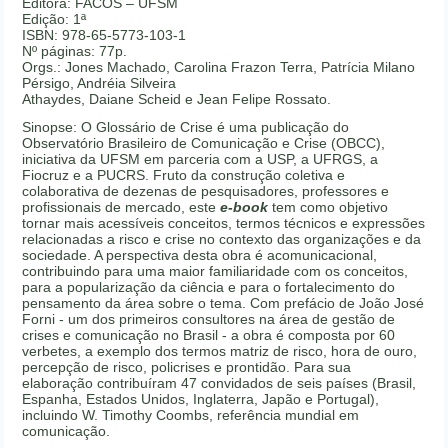
Editora: FACOS – UFSM
Edição: 1ª
ISBN: 978-65-5773-103-1
Nº páginas: 77p.
Orgs.: Jones Machado, Carolina Frazon Terra, Patrícia Milano
Pérsigo, Andréia Silveira
Athaydes, Daiane Scheid e Jean Felipe Rossato.
Sinopse: O Glossário de Crise é uma publicação do
Observatório Brasileiro de Comunicação e Crise (OBCC),
iniciativa da UFSM em parceria com a USP, a UFRGS, a
Fiocruz e a PUCRS. Fruto da construção coletiva e
colaborativa de dezenas de pesquisadores, professores e
profissionais de mercado, este
e-book
tem como objetivo
tornar mais acessíveis conceitos, termos técnicos e expressões
relacionadas a risco e crise no contexto das organizações e da
sociedade. A perspectiva desta obra é acomunicacional,
contribuindo para uma maior familiaridade com os conceitos,
para a popularização da ciência e para o fortalecimento do
pensamento da área sobre o tema. Com prefácio de João José
Forni - um dos primeiros consultores na área de gestão de
crises e comunicação no Brasil - a obra é composta por 60
verbetes, a exemplo dos termos matriz de risco, hora de ouro,
percepção de risco, policrises e prontidão. Para sua
elaboração contribuíram 47 convidados de seis países (Brasil,
Espanha, Estados Unidos, Inglaterra, Japão e Portugal),
incluindo W. Timothy Coombs, referência mundial em
comunicação.