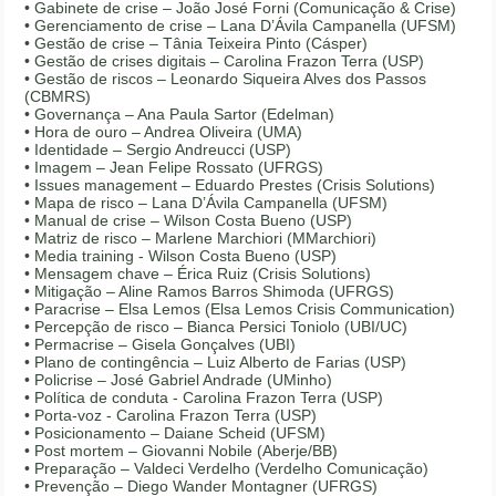
• Gabinete de crise – João José Forni (Comunicação & Crise)
• Gerenciamento de crise – Lana D’Ávila Campanella (UFSM)
• Gestão de crise – Tânia Teixeira Pinto (Cásper)
• Gestão de crises digitais – Carolina Frazon Terra (USP)
• Gestão de riscos – Leonardo Siqueira Alves dos Passos
(CBMRS)
• Governança – Ana Paula Sartor (Edelman)
• Hora de ouro – Andrea Oliveira (UMA)
• Identidade – Sergio Andreucci (USP)
• Imagem – Jean Felipe Rossato (UFRGS)
• Issues management – Eduardo Prestes (Crisis Solutions)
• Mapa de risco – Lana D’Ávila Campanella (UFSM)
• Manual de crise – Wilson Costa Bueno (USP)
• Matriz de risco – Marlene Marchiori (MMarchiori)
• Media training - Wilson Costa Bueno (USP)
• Mensagem chave – Érica Ruiz (Crisis Solutions)
• Mitigação – Aline Ramos Barros Shimoda (UFRGS)
• Paracrise – Elsa Lemos (Elsa Lemos Crisis Communication)
• Percepção de risco – Bianca Persici Toniolo (UBI/UC)
• Permacrise – Gisela Gonçalves (UBI)
• Plano de contingência – Luiz Alberto de Farias (USP)
• Policrise – José Gabriel Andrade (UMinho)
• Política de conduta - Carolina Frazon Terra (USP)
• Porta-voz - Carolina Frazon Terra (USP)
• Posicionamento – Daiane Scheid (UFSM)
• Post mortem – Giovanni Nobile (Aberje/BB)
• Preparação – Valdeci Verdelho (Verdelho Comunicação)
• Prevenção – Diego Wander Montagner (UFRGS)