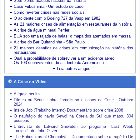
Sete piores ataques hackers da história
Case Fukushima - Um estudo de caso
Como reverter crises nas redes sociais
O acidente com o Boeing 727 da Vasp em 1982
As 21 maiores crises de alimentação em restaurantes da história
A crise da água mineral Perrier
EUA sob uma rajada de balas: o mapa dos atentados em massa
A crise do Bar Quitandinha - São Paulo
21 maiores desafios de crises em comunicação na história dos
restaurantes
Qual a probabilidade de sobreviver a um acidente aéreo.
Os 103 sobreviventes do acidente da Aeroméxico
Leia outros artigos
A Crise no Vídeo
A Igreja oculta
Filmes ou Séries sobre Jornalismo e casos de Crise - Outubro
2024
Inside Job (Trabalho Interno) Documentário sobre crise 2008
O naufrágio do navio Sewol na Coreia do Sul que matou 304
pessoas
Entrevista de Edward Snowden ao programa "Last Week
Tonight", de John Oliver
The Babushkas of Chernobyl - Documentário sobre a tragédia De