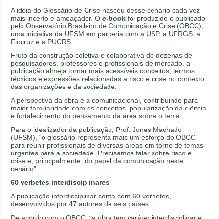
A ideia do Glossário de Crise nasceu desse cenário cada vez
mais incerto e ameaçador. O
e-boo
k
foi produzido e publicado
pelo Observatório Brasileiro de Comunicação e Crise (OBCC),
uma iniciativa da UFSM em parceria com a USP, a UFRGS, a
Fiocruz e a PUCRS.
Fruto da construção coletiva e colaborativa de dezenas de
pesquisadores, professores e profissionais de mercado, a
publicação almeja tornar mais acessíveis conceitos, termos
técnicos e expressões relacionadas a risco e crise no contexto
das organizações e da sociedade.
A perspectiva da obra é a comunicacional, contribuindo para
maior familiaridade com os conceitos, popularização da ciência
e fortalecimento do pensamento da área sobre o tema.
Para o idealizador da publicação, Prof. Jones Machado
(UFSM), “o glossário representa mais um esforço do OBCC
para reunir profissionais de diversas áreas em torno de temas
urgentes para a sociedade. Precisamos falar sobre risco e
crise e, principalmente, do papel da comunicação neste
cenário”.
60 verbetes interdisciplinares
A publicação interdisciplinar conta com 60 verbetes,
desenvolvidos por 47 autores de seis países.
De acordo com o OBCC, “a obra tem caráter interdisciplinar e