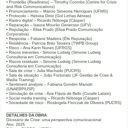
• Prontidão (Readiness) – Timothy Coombs (Centre for Crisis
and Risk Communications)
• Pronunciamento – Márcio Simeone Henriques (UFMG)
• Protocolo – Heloisa Diniz (Gol Linhas Aéreas)
• Rastro digital – Ricardo Nóbrega (Cásper)
• Reparação – Isaura Mourão Generoso (UFV)
• Reputação – Elisa Prado (Elisa Prado Comunicação
Corporativa)
• Resposta – Fabiane Madeira (Éfe Reputação)
• Resiliência - Patrícia Brito Teixeira (TWPB Group)
• Risco – Ana Karin Nunes (UFRGS)
• Riscos inerentes - Simone Ludwig (Simone Ludwig
Consultoria em Comunicação)
• Riscos residuais – Simone Ludwig (Simone Ludwig
Consultoria em Comunicação)
• Sala de crise – Julia Machado (PUCRS)
• Sala de situação – João Fortunato (JF Gestão de Crise &
Media Training)
• Sentiment analysis – Fabiana Gondim Mariutti
(UNAERP/USP)
• Simulação de crise - Ana Flávia de Bello (Cosafe Latam)
• Social media training – Ricardo Nóbrega (Cásper)
• Sociedade de risco - Rosângela Florczak de Oliveira (PUCRS)
_______________
DETALHES DA OBRA
Glossário de Crise: uma perspectiva comunicacional
Ano: 2025