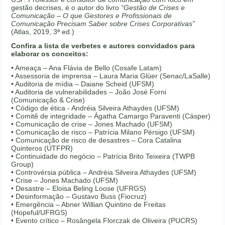
gestão decrises, é o autor do livro
“Gestão de Crises e
Comunicação – O que Gestores e Profissionais de
Comunicação Precisam Saber sobre Crises Corporativas”
(Atlas, 2019, 3ª ed.)
Confira a lista de verbetes e autores convidados para
elaborar os conceitos:
• Ameaça – Ana Flávia de Bello (Cosafe Latam)
• Assessoria de imprensa – Laura Maria Glüer (Senac/LaSalle)
• Auditoria de mídia – Daiane Scheid (UFSM)
• Auditoria de vulnerabilidades – João José Forni
(Comunicação & Crise)
• Código de ética - Andréia Silveira Athaydes (UFSM)
• Comitê de integridade – Ágatha Camargo Paraventi (Cásper)
• Comunicação de crise – Jones Machado (UFSM)
• Comunicação de risco – Patrícia Milano Pérsigo (UFSM)
• Comunicação de risco de desastres – Cora Catalina
Quinteros (UTFPR)
• Continuidade do negócio – Patrícia Brito Teixeira (TWPB
Group)
• Controvérsia pública – Andréia Silveira Athaydes (UFSM)
• Crise – Jones Machado (UFSM)
• Desastre – Eloisa Beling Loose (UFRGS)
• Desinformação – Gustavo Buss (Fiocruz)
• Emergência – Abner Willian Quintino de Freitas
(Hopeful/UFRGS)
• Evento crítico – Rosângela Florczak de Oliveira (PUCRS)