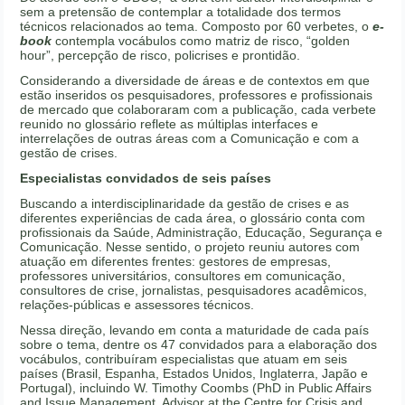
sem a pretensão de contemplar a totalidade dos termos
técnicos relacionados ao tema. Composto por 60 verbetes, o
e-
book
contempla vocábulos como matriz de risco, “golden
hour”, percepção de risco, policrises e prontidão.
Considerando a diversidade de áreas e de contextos em que
estão inseridos os pesquisadores, professores e profissionais
de mercado que colaboraram com a publicação, cada verbete
reunido no glossário reflete as múltiplas interfaces e
interrelações de outras áreas com a Comunicação e com a
gestão de crises.
Especialistas convidados de seis países
Buscando a interdisciplinaridade da gestão de crises e as
diferentes experiências de cada área, o glossário conta com
profissionais da Saúde, Administração, Educação, Segurança e
Comunicação. Nesse sentido, o projeto reuniu autores com
atuação em diferentes frentes: gestores de empresas,
professores universitários, consultores em comunicação,
consultores de crise, jornalistas, pesquisadores acadêmicos,
relações-públicas e assessores técnicos.
Nessa direção, levando em conta a maturidade de cada país
sobre o tema, dentre os 47 convidados para a elaboração dos
vocábulos, contribuíram especialistas que atuam em seis
países (Brasil, Espanha, Estados Unidos, Inglaterra, Japão e
Portugal), incluindo W. Timothy Coombs (PhD in Public Affairs
and Issue Management, Advisor at the Centre for Crisis and