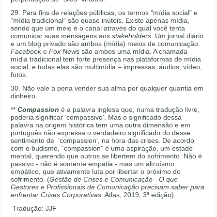
29. Para fins de relações públicas, os termos “mídia social” e
“mídia tradicional” são quase inúteis. Existe apenas mídia,
sendo que um meio é o canal através do qual você tenta
comunicar suas mensagens aos
stakeholders.
Um jornal diário
e um blog privado são ambos (mídia) meios de comunicação.
Facebook
e
Fox New
s são ambos uma mídia. A chamada
mídia tradicional tem forte presença nas plataformas de mídia
social, e todas elas são multimídia – impressas, áudios, vídeo,
fotos.
30. Não vale a pena vender sua alma por qualquer quantia em
dinheiro.
**
Compassion
é a palavra inglesa que, numa tradução livre,
poderia significar ‘compassivo’. Mas o significado dessa
palavra na origem histórica tem uma outra dimensão e em
português não expressa o verdadeiro significado do desse
sentimento de ‘compassion’, na hora das crises. De acordo
com o budismo, “compassion” é uma aspiração, um estado
mental, querendo que outros se libertem do sofrimento. Não é
passivo - não é somente empatia - mas um altruísmo
empático, que ativamente luta por libertar o próximo do
sofrimento. (
Gestão de Crises e Comunicação - O que
Gestores e Profissionais de Comunicação precisam saber para
enfrentar Crises Corporativas
. Atlas, 2019, 3ª edição).
Tradução: JJF