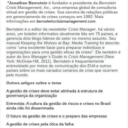
*Jonathan Bernstein
é fundador e presidente da
Bernstein
Crisis Management, Inc.
, uma empresa global de consultoria
virtual em gestão de crises. Sua carreira de relações públicas
em gerenciamento de crises começou em 1982. Mais
informações em
bernsteincrisismanagement.com.
Bernstein é o editor da
newsletter Crisis Manager
, há vários
anos, um boletim informativo atualmente lido em 75 países, e
gerencia dois blogs líderes do setor no mesmo assunto. Seu
manual
Keeping the Wolves at Bay: Media Training
foi descrito
como “uma excelente base para preparar indivíduos e
organizações para uma gestão eficaz de crises”. Ele também é
autor do livro
Manager’s Guide to Crisis Management
(New
York: McGraw-Hill, 2011). Bernstein é frequentemente
entrevistado por meios de comunicação dos EUA e outros
países sobre os mais variados cenários de crise que ocorrem
pelo mundo.
Outros artigos sobre o tema
A gestão de crises deve estar alinhada à estrutura de
governança da organização
Entrevista: A cultura da gestão de riscos e crises no Brasil
ainda não foi disseminada
O futuro da gestão de crises e o preparo das empresas
A gestão de crises pela ótica da falha