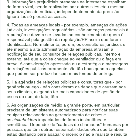
3. Informações prejudiciais presentes na Internet se espalham
de forma viral, sendo replicadas por outros sites e/ou mesmo
organizações de notícias, independentemente da precisão.
Ignorá-las só piorará as coisas.
4. Todas as ameaças legais - por exemplo, ameaças de ações
judiciais, investigações regulatórias - são ameaças potenciais à
reputação e devem ser levadas ao conhecimento de quem é
responsável pela gestão da reputação/RP assim que forem
identificadas. Normalmente, porém, os consultores jurídicos e
até mesmo a alta administração da empresa atrasam a
notificação de seu consultor de relações públicas, interno e
externo, até que a coisa chegue ao ventilador ou o faça em
breve. A consideração apressada ou a estratégia e mensagens
de relações públicas raramente são tão boas quanto aquelas
que podem ser produzidas com mais tempo de entrega.
5. Há agências de relações públicas e consultores que - por
ganância ou ego - não consideram os danos que causam aos
seus clientes, alegando ter mais capacidades de gestão de
crises do que, de fato, têm.
6. As organizações de médio a grande porte, em particular,
precisam de um sistema automatizado para notificar suas
equipes relacionadas ao gerenciamento de crises e
os
stakeholders
impactados de forma instantânea e
simultânea. Depender de "cadeias de chamadas" humanas por
pessoas que têm outras responsabilidades e/ou que também
estão digitando para apagar o incêndio não é realista e resulta