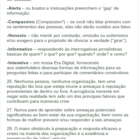
-Alerta
– ou boatos e insinuações preenchem o “gap” de
informação;
-Compassivo
(
Compassion
*) – se você não lidar primeiro com
os sentimentos das pessoas, elas não darão ouvidos aos fatos.
-Honesto
– não mentir por comissão, omissão ou eufemismo
e/ou exagero para o propósito de ofuscar a verdade (“girar”);
-Informativo
– respondendo às interrogativas jornalísticas
básicas de quem? o que? por que? quando? onde? e como?
-Interativo
– em nossa Era Digital, fornecendo
aos
stakeholders
diversas formas de informações para as
perguntas feitas e para participar de comentários construtivos.
26. Nenhuma pessoa, nenhuma organização, tem uma
reputação tão boa que esteja imune a ameaças à reputação
provenientes de dentro ou fora. A arrogância inerente em
negar esta realidade tem sido um dos principais fatores que
contribuem para inúmeras crise
27. Nunca pare de aprender sobre ameaças potenciais
significativas ao bem-estar da sua organização, bem como as
formas de melhor prevenir e/ou responder a tais ameaças.
28. O maior obstáculo à preparação e resposta eficazes a
crises na maioria das organizações é a existência e
perpetuação de “silos” virtuais.