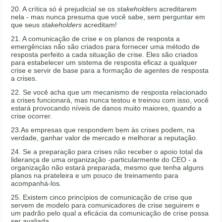
20. A crítica só é prejudicial se os
stakehold
ers acreditarem
nela - mas nunca presuma que você sabe, sem perguntar em
que seus
stakeholders
acreditam!
21. A comunicação de crise e os planos de resposta a
emergências não são criados para fornecer uma método de
resposta perfeito a cada situação de crise. Eles são criados
para estabelecer um sistema de resposta eficaz a qualquer
crise e servir de base para a formação de agentes de resposta
a crises.
22. ​Se você acha que um mecanismo de resposta relacionado
a crises funcionará, mas nunca testou e treinou com isso, você
estará provocando níveis de danos muito maiores, quando a
crise ocorrer.
23.As empresas que respondem bem às crises podem, na
verdade, ganhar valor de mercado e melhorar a reputação.
24. Se a preparação para crises não receber o apoio total da
liderança de uma organização -particularmente do CEO - a
organização não estará preparada, mesmo que tenha alguns
planos na prateleira e um pouco de treinamento para
acompanhá-los.
25. Existem cinco princípios de comunicação de crise que
servem de modelo para comunicadores de crise seguirem e
um padrão pelo qual a eficácia da comunicação de crise possa
ser avaliada.