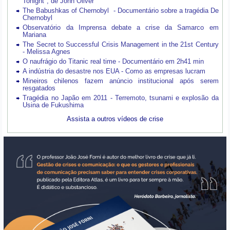
Tonight", de John Oliver
The Babushkas of Chernobyl - Documentário sobre a tragédia De
Chernobyl
Observatório da Imprensa debate a crise da Samarco em
Mariana
The Secret to Successful Crisis Management in the 21st Century
- Melissa Agnes
O naufrágio do Titanic real time - Documentário em 2h41 min
A indústria do desastre nos EUA - Como as empresas lucram
Mineiros chilenos fazem anúncio institucional após serem
resgatados
Tragédia no Japão em 2011 - Terremoto, tsunami e explosão da
Usina de Fukushima
Assista a outros vídeos de crise