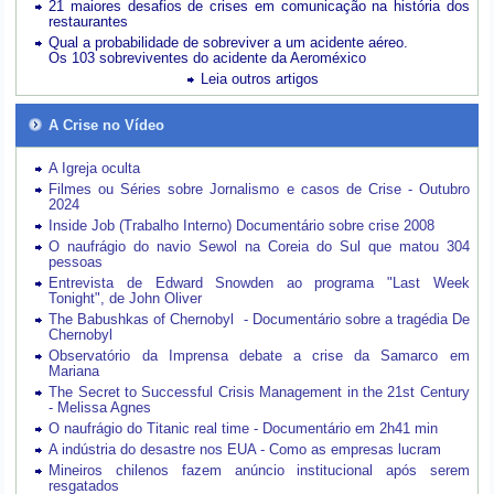
21 maiores desafios de crises em comunicação na história dos
restaurantes
Qual a probabilidade de sobreviver a um acidente aéreo.
Os 103 sobreviventes do acidente da Aeroméxico
Leia outros artigos
A Crise no Vídeo
A Igreja oculta
Filmes ou Séries sobre Jornalismo e casos de Crise - Outubro
2024
Inside Job (Trabalho Interno) Documentário sobre crise 2008
O naufrágio do navio Sewol na Coreia do Sul que matou 304
pessoas
Entrevista de Edward Snowden ao programa "Last Week
Tonight", de John Oliver
The Babushkas of Chernobyl - Documentário sobre a tragédia De
Chernobyl
Observatório da Imprensa debate a crise da Samarco em
Mariana
The Secret to Successful Crisis Management in the 21st Century
- Melissa Agnes
O naufrágio do Titanic real time - Documentário em 2h41 min
A indústria do desastre nos EUA - Como as empresas lucram
Mineiros chilenos fazem anúncio institucional após serem
resgatados