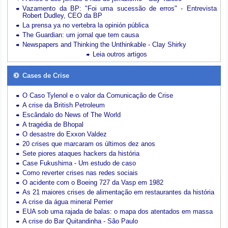
Vazamento da BP: "Foi uma sucessão de erros" - Entrevista
Robert Dudley, CEO da BP
La prensa ya no vertebra la opinión pública
The Guardian: um jornal que tem causa
Newspapers and Thinking the Unthinkable - Clay Shirky
Leia outros artigos
Cases de Crise
O Caso Tylenol e o valor da Comunicação de Crise
A crise da British Petroleum
Escândalo do News of The World
A tragédia de Bhopal
O desastre do Exxon Valdez
20 crises que marcaram os últimos dez anos
Sete piores ataques hackers da história
Case Fukushima - Um estudo de caso
Como reverter crises nas redes sociais
O acidente com o Boeing 727 da Vasp em 1982
As 21 maiores crises de alimentação em restaurantes da história
A crise da água mineral Perrier
EUA sob uma rajada de balas: o mapa dos atentados em massa
A crise do Bar Quitandinha - São Paulo