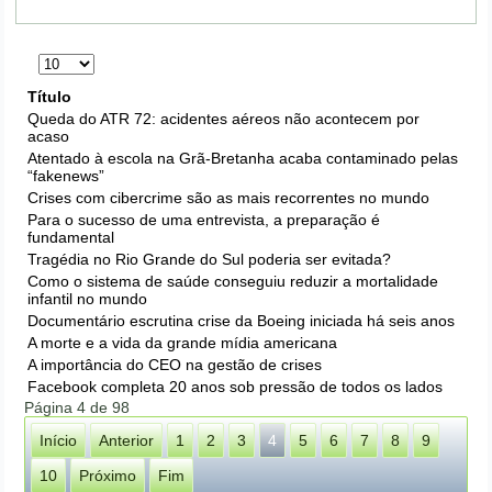
Exibir
#
Título
Queda do ATR 72: acidentes aéreos não acontecem por
acaso
Atentado à escola na Grã-Bretanha acaba contaminado pelas
“fakenews”
Crises com cibercrime são as mais recorrentes no mundo
Para o sucesso de uma entrevista, a preparação é
fundamental
Tragédia no Rio Grande do Sul poderia ser evitada?
Como o sistema de saúde conseguiu reduzir a mortalidade
infantil no mundo
Documentário escrutina crise da Boeing iniciada há seis anos
A morte e a vida da grande mídia americana
A importância do CEO na gestão de crises
Facebook completa 20 anos sob pressão de todos os lados
Página 4 de 98
Início
Anterior
1
2
3
4
5
6
7
8
9
10
Próximo
Fim