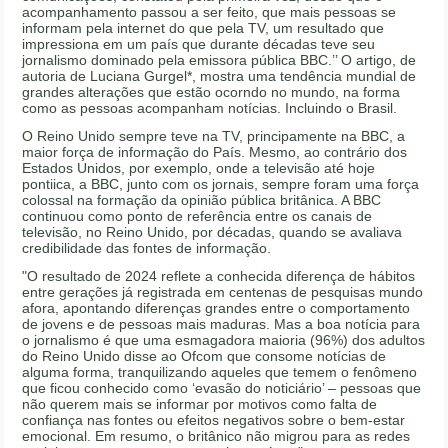
acompanhamento passou a ser feito, que mais pessoas se
informam pela internet do que pela TV, um resultado que
impressiona em um país que durante décadas teve seu
jornalismo dominado pela emissora pública BBC.’’ O artigo, de
autoria de Luciana Gurgel*, mostra uma tendência mundial de
grandes alterações que estão ocorndo no mundo, na forma
como as pessoas acompanham notícias. Incluindo o Brasil.
O Reino Unido sempre teve na TV, principamente na BBC, a
maior força de informação do País. Mesmo, ao contrário dos
Estados Unidos, por exemplo, onde a televisão até hoje
pontiica, a BBC, junto com os jornais, sempre foram uma força
colossal na formação da opinião pública britânica. A BBC
continuou como ponto de referência entre os canais de
televisão, no Reino Unido, por décadas, quando se avaliava
credibilidade das fontes de informação.
"O resultado de 2024 reflete a conhecida diferença de hábitos
entre gerações já registrada em centenas de pesquisas mundo
afora, apontando diferenças grandes entre o comportamento
de jovens e de pessoas mais maduras. Mas a boa notícia para
o jornalismo é que uma esmagadora maioria (96%) dos adultos
do Reino Unido disse ao Ofcom que consome notícias de
alguma forma, tranquilizando aqueles que temem o fenômeno
que ficou conhecido como ‘evasão do noticiário’ – pessoas que
não querem mais se informar por motivos como falta de
confiança nas fontes ou efeitos negativos sobre o bem-estar
emocional. Em resumo, o britânico não migrou para as redes