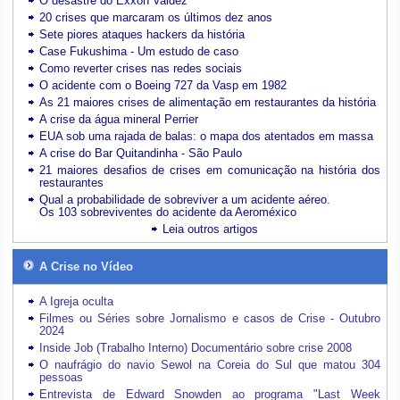
O desastre do Exxon Valdez
20 crises que marcaram os últimos dez anos
Sete piores ataques hackers da história
Case Fukushima - Um estudo de caso
Como reverter crises nas redes sociais
O acidente com o Boeing 727 da Vasp em 1982
As 21 maiores crises de alimentação em restaurantes da história
A crise da água mineral Perrier
EUA sob uma rajada de balas: o mapa dos atentados em massa
A crise do Bar Quitandinha - São Paulo
21 maiores desafios de crises em comunicação na história dos
restaurantes
Qual a probabilidade de sobreviver a um acidente aéreo.
Os 103 sobreviventes do acidente da Aeroméxico
Leia outros artigos
A Crise no Vídeo
A Igreja oculta
Filmes ou Séries sobre Jornalismo e casos de Crise - Outubro
2024
Inside Job (Trabalho Interno) Documentário sobre crise 2008
O naufrágio do navio Sewol na Coreia do Sul que matou 304
pessoas
Entrevista de Edward Snowden ao programa "Last Week