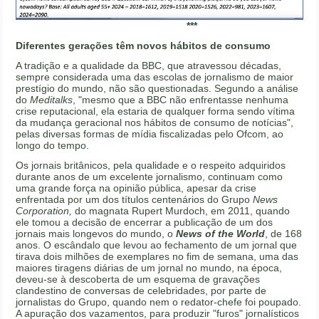
***
Diferentes gerações têm novos hábitos de consumo
A tradição e a qualidade da BBC, que atravessou décadas,
sempre considerada uma das escolas de jornalismo de maior
prestígio do mundo, não são questionadas. Segundo a análise
do
Meditalks
, "mesmo que a BBC não enfrentasse nenhuma
crise reputacional, ela estaria de qualquer forma sendo vítima
da mudança geracional nos hábitos de consumo de notícias",
pelas diversas formas de mídia fiscalizadas pelo Ofcom, ao
longo do tempo.
Os jornais britânicos, pela qualidade e o respeito adquiridos
durante anos de um excelente jornalismo, continuam como
uma grande força na opinião pública, apesar da crise
enfrentada por um dos títulos centenários do Grupo
News
Corporation,
do magnata Rupert Murdoch, em 2011, quando
ele tomou a decisão de encerrar a publicação de um dos
jornais mais longevos do mundo, o
News of the World
, de 168
anos. O escândalo que levou ao fechamento de um jornal que
tirava dois milhões de exemplares no fim de semana, uma das
maiores tiragens diárias de um jornal no mundo, na época,
deveu-se à descoberta de um esquema de gravações
clandestino de conversas de celebridades, por parte de
jornalistas do Grupo, quando nem o redator-chefe foi poupado.
A apuração dos vazamentos, para produzir "furos" jornalísticos