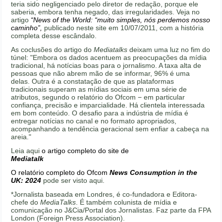
teria sido negligenciado pelo diretor de redação, porque ele
saberia, embora tenha negado, das irregularidades. Veja no
artigo
“News of the World: “muito simples, nós perdemos nosso
caminho”,
publicado neste site em 10/07/2011, com a história
completa desse escândalo.
As coclusões do artigo do
Mediatalks
deixam uma luz no fim do
túnel: "Embora os dados acentuem as preocupações da mídia
tradicional, há notícias boas para o jornalismo. A taxa alta de
pessoas que não abrem mão de se informar, 96% é uma
delas. Outra é a constatação de que as plataformas
tradicionais superam as mídias sociais em uma série de
atributos, segundo o relatório do Ofcom − em particular
confiança, precisão e imparcialidade. Há clientela interessada
em bom conteúdo. O desafio para a indústria de mídia é
entregar notícias no canal e no formato apropriados,
acompanhando a tendência geracional sem enfiar a cabeça na
areia."
Leia aqui
o artigo completo do site de
Mediatalk
O relatório completo do Ofcom
News Consumption in the
U
K: 2024
pode ser visto aqui.
*Jornalista baseada em Londres, é co-fundadora e Editora-
chefe do
MediaTalks
. É também colunista de mídia e
comunicação no J&Cia/Portal dos Jornalistas. Faz parte da FPA
London (Foreign Press Association).