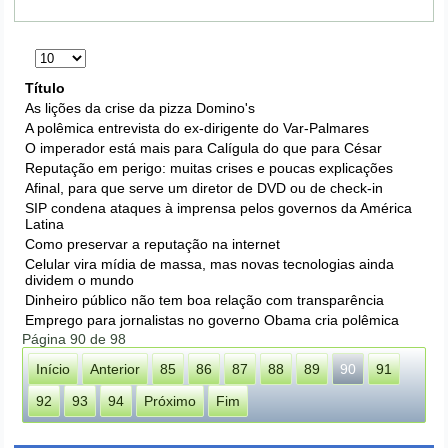
Exibir
#
Título
As lições da crise da pizza Domino's
A polêmica entrevista do ex-dirigente do Var-Palmares
O imperador está mais para Calígula do que para César
Reputação em perigo: muitas crises e poucas explicações
Afinal, para que serve um diretor de DVD ou de check-in
SIP condena ataques à imprensa pelos governos da América
Latina
Como preservar a reputação na internet
Celular vira mídia de massa, mas novas tecnologias ainda
dividem o mundo
Dinheiro público não tem boa relação com transparência
Emprego para jornalistas no governo Obama cria polêmica
Página 90 de 98
Início
Anterior
85
86
87
88
89
90
91
92
93
94
Próximo
Fim