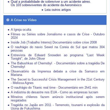
Qual a probabilidade de sobreviver a um acidente aéreo.
Os 103 sobreviventes do acidente da Aeroméxico
Leia outros artigos
A Crise no Vídeo
A Igreja oculta
Filmes ou Séries sobre Jornalismo e casos de Crise - Outubro
2024
Inside Job (Trabalho Interno) Documentário sobre crise 2008
O naufrágio do navio Sewol na Coreia do Sul que matou 304
pessoas
Entrevista de Edward Snowden ao programa "Last Week
Tonight", de John Oliver
The Babushkas of Chernobyl - Documentário sobre a tragédia De
Chernobyl
Observatório da Imprensa debate a crise da Samarco em
Mariana
The Secret to Successful Crisis Management in the 21st Century
- Melissa Agnes
O naufrágio do Titanic real time - Documentário em 2h41 min
A indústria do desastre nos EUA - Como as empresas lucram
Mineiros chilenos fazem anúncio institucional após serem
resgatados
Tragédia no Japão em 2011 - Terremoto, tsunami e explosão da
Usina de Fukushima