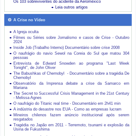
Os 103 sobreviventes do acidente da Aeroméxico
Leia outros artigos
A Crise no Vídeo
A Igreja oculta
Filmes ou Séries sobre Jornalismo e casos de Crise - Outubro
2024
Inside Job (Trabalho Interno) Documentário sobre crise 2008
O naufrágio do navio Sewol na Coreia do Sul que matou 304
pessoas
Entrevista de Edward Snowden ao programa "Last Week
Tonight", de John Oliver
The Babushkas of Chernobyl - Documentário sobre a tragédia De
Chernobyl
Observatório da Imprensa debate a crise da Samarco em
Mariana
The Secret to Successful Crisis Management in the 21st Century
- Melissa Agnes
O naufrágio do Titanic real time - Documentário em 2h41 min
A indústria do desastre nos EUA - Como as empresas lucram
Mineiros chilenos fazem anúncio institucional após serem
resgatados
Tragédia no Japão em 2011 - Terremoto, tsunami e explosão da
Usina de Fukushima