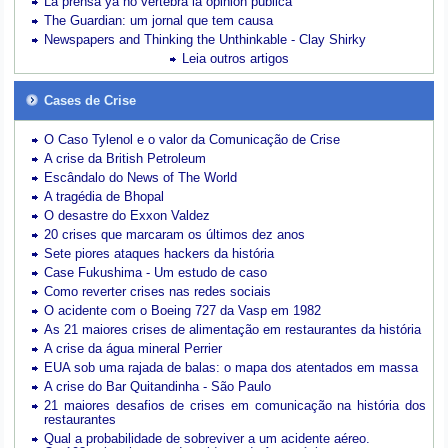
La prensa ya no vertebra la opinión pública
The Guardian: um jornal que tem causa
Newspapers and Thinking the Unthinkable - Clay Shirky
Leia outros artigos
Cases de Crise
O Caso Tylenol e o valor da Comunicação de Crise
A crise da British Petroleum
Escândalo do News of The World
A tragédia de Bhopal
O desastre do Exxon Valdez
20 crises que marcaram os últimos dez anos
Sete piores ataques hackers da história
Case Fukushima - Um estudo de caso
Como reverter crises nas redes sociais
O acidente com o Boeing 727 da Vasp em 1982
As 21 maiores crises de alimentação em restaurantes da história
A crise da água mineral Perrier
EUA sob uma rajada de balas: o mapa dos atentados em massa
A crise do Bar Quitandinha - São Paulo
21 maiores desafios de crises em comunicação na história dos
restaurantes
Qual a probabilidade de sobreviver a um acidente aéreo.