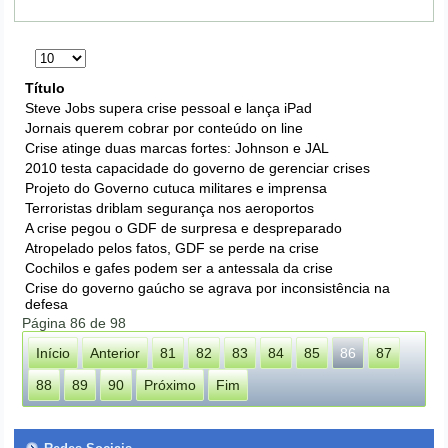
Exibir
#
Título
Steve Jobs supera crise pessoal e lança iPad
Jornais querem cobrar por conteúdo on line
Crise atinge duas marcas fortes: Johnson e JAL
2010 testa capacidade do governo de gerenciar crises
Projeto do Governo cutuca militares e imprensa
Terroristas driblam segurança nos aeroportos
A crise pegou o GDF de surpresa e despreparado
Atropelado pelos fatos, GDF se perde na crise
Cochilos e gafes podem ser a antessala da crise
Crise do governo gaúcho se agrava por inconsistência na
defesa
Página 86 de 98
Início
Anterior
81
82
83
84
85
86
87
88
89
90
Próximo
Fim