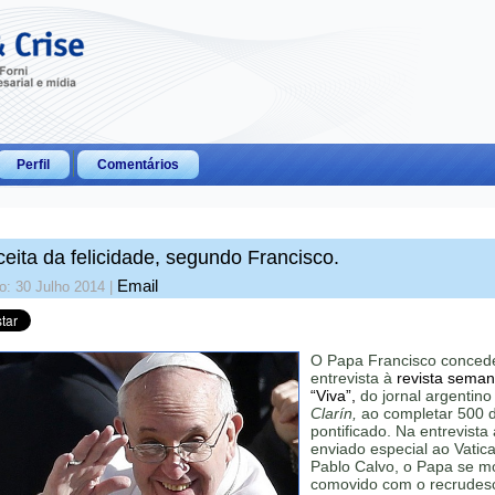
Perfil
Comentários
ceita da felicidade, segundo Francisco.
Email
o: 30 Julho 2014
|
O Papa Francisco conced
entrevista à
revista seman
“Viva”,
do jornal argentin
Clarín,
ao completar 500 d
pontificado. Na entrevista
enviado especial ao Vatic
Pablo Calvo, o Papa se m
comovido com o recrudes