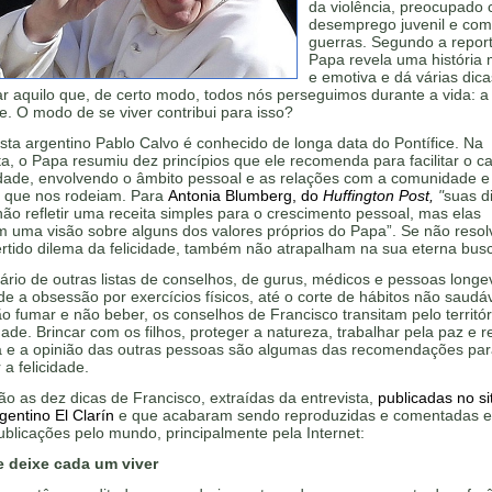
da violência, preocupado
desemprego juvenil e com
guerras. Segundo a repor
Papa revela uma história
e emotiva e dá várias dic
r aquilo que, de certo modo, todos nós perseguimos durante a vida: a
de. O modo de se viver contribui para isso?
ista argentino Pablo Calvo é conhecido de longa data do Pontífice. Na
ta, o Papa resumiu dez princípios que ele recomenda para facilitar o 
cidade, envolvendo o âmbito pessoal e as relações com a comunidade e
 que nos rodeiam. Para
Antonia Blumberg, do
Huffington Post,
"
suas d
o refletir uma receita simples para o crescimento pessoal, mas elas
m uma visão sobre alguns dos valores próprios do Papa”. Se não reso
rtido dilema da felicidade, também não atrapalham na sua eterna bus
ário de outras listas de conselhos, de gurus, médicos e pessoas longe
e a obsessão por exercícios físicos, até o corte de hábitos não saudáv
 fumar e não beber, os conselhos de Francisco transitam pelo territór
dade. Brincar com os filhos, proteger a natureza, trabalhar pela paz e r
a e a opinião das outras pessoas são algumas das recomendações pa
 a felicidade.
ão as dez dicas de Francisco, extraídas da entrevista,
publicadas no si
rgentino El Clarín
e que acabaram sendo reproduzidas e comentadas 
ublicações pelo mundo, principalmente pela Internet:
 e deixe cada um viver