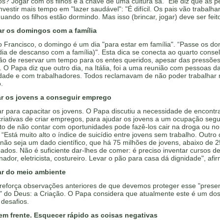
hos? Jogar com os filhos é a chave de uma cultura sã.” Ele diz que as 
vestir mais tempo em "lazer saudável": "É difícil. Os pais vão trabalha
uando os filhos estão dormindo. Mas isso (brincar, jogar) deve ser feito
ar os domingos com a família
 Francisco, o domingo é um dia "para estar em família". “Passe os d
ia de descanso com a família)". Esta dica se conecta ao quarto consel
ção de reservar um tempo para os entes queridos, apesar das pressõe
. O Papa diz que outro dia, na Itália, foi a uma reunião com pessoas d
idade e com trabalhadores. Todos reclamavam de não poder trabalhar 
.
ar os jovens a conseguir emprego
r para capacitar os jovens. O Papa discutiu a necessidade de encontr
riativas de criar empregos, para ajudar os jovens a um ocupação segu
to de não contar com oportunidades pode fazê-los cair na droga ou no
. “Está muito alto o índice de suicídio entre jovens sem trabalho. Outro di
ão seja um dado científico, que há 75 milhões de jovens, abaixo de 2
dos. Não é suficiente dar-lhes de comer: é preciso inventar cursos 
ador, eletricista, costureiro. Levar o pão para casa dá dignidade", afi
ar do meio ambiente
reforça observações anteriores de que devemos proteger esse "prese
l" do Deus: a Criação. O Papa considera que atualmente este é um do
desafios.
 em frente. Esquecer rápido as coisas negativas