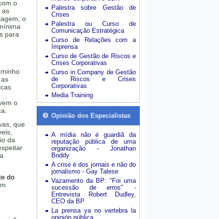
 com o
Palestra sobre Gestão de
 as
Crises
tagem, o
Palestra ou Curso de
 mínima
Comunicação Estratégica
as para
Curso de Relações com a
Imprensa
Curso de Gestão de Riscos e
Crises Corporativas
caminho
Curso in Company de Gestão
 as
de Riscos e Crises
Corporativas
icas
Media Training
lvem o
ca.
Opinião dos Especialistas
vas, que
eis,
A mídia não é guardiã da
io da
reputação pública de uma
espeitar
organização - Jonathan
ra
Boddy
A crise é dos jornais e não do
jornalismo - Gay Talese
te do
Vazamento da BP: "Foi uma
em
sucessão de erros" -
Entrevista Robert Dudley,
CEO da BP
La prensa ya no vertebra la
opinión pública