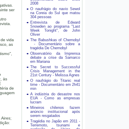
2008
ativas.
O naufrágio do navio Sewol
inte ser
na Coreia do Sul que matou
304 pessoas
utro
Entrevista de Edward
vista.
Snowden ao programa "Last
Week Tonight", de John
Oliver
 de vida
The Babushkas of Chernobyl
- Documentário sobre a
sco, as
tragédia De Chernobyl
tismo",
Observatório da Imprensa
debate a crise da Samarco
em Mariana
The Secret to Successful
Crisis Management in the
o
21st Century - Melissa Agnes
, às
O naufrágio do Titanic real
É
time - Documentário em 2h41
éria de
min
inguagem
A indústria do desastre nos
EUA - Como as empresas
lucram
Mineiros chilenos fazem
anúncio institucional após
serem resgatados
Aires;
Tragédia no Japão em 2011 -
dição:
Terremoto, tsunami e