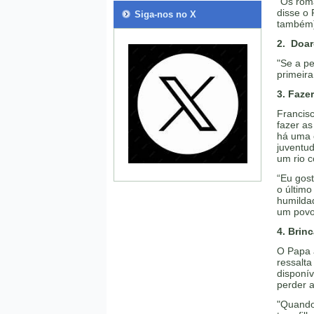
"Os rom
disse o 
Siga-nos no X
também).
2. Doar
"Se a pe
primeira
3. Faze
Francisc
fazer a
há uma 
juventud
um rio 
“Eu gost
o últim
humilda
um povo
4. Brin
O Papa 
ressalta
disponív
perder a
"Quando