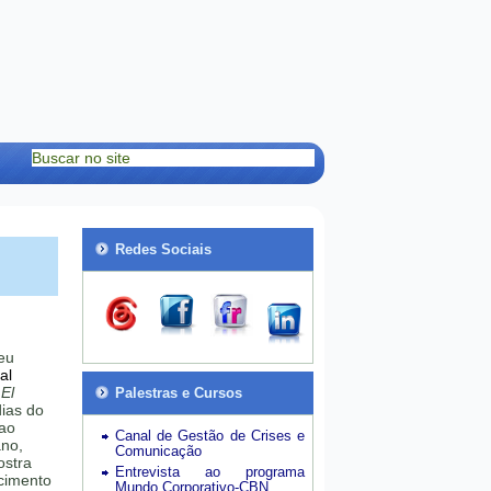
Redes Sociais
eu
al
o
El
Palestras e Cursos
ias do
 ao
Canal de Gestão de Crises e
ano,
Comunicação
ostra
Entrevista ao programa
cimento
Mundo Corporativo-CBN