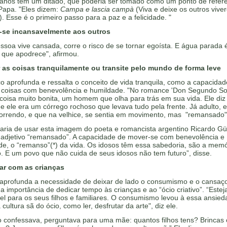
anos têm um ditado, que poderia ser tomado como um ponto de referê
Papa. "Eles dizem:
Campa e lascia campà
(Viva e deixe os outros vive
 Esse é o primeiro passo para a paz e a felicidade. "
-se incansavelmente aos outros
ssoa vive cansada, corre o risco de se tornar egoísta. E água parada 
 que apodrece", afirmou.
r as coisas tranquilamente ou transite pelo mundo de forma leve
o aprofunda e ressalta o conceito de vida tranquila, como a capacidad
s coisas com benevolência e humildade. "No romance 'Don Segundo S
coisa muito bonita, um homem que olha para trás em sua vida. Ele diz
e ele era um córrego rochoso que levava tudo pela frente. Já adulto, e
correndo, e que na velhice, se sentia em movimento, mas "remansado"
aria de usar esta imagem do poeta e romancista argentino Ricardo Güi
o adjetivo “remansado”. A capacidade de mover-se com benevolência e
de, o “remanso”(*) da vida. Os idosos têm essa sabedoria, são a memó
. E um povo que não cuida de seus idosos não tem futuro”, disse.
car com as crianças
aprofunda a necessidade de deixar de lado o consumismo e o cansaç
 a importância de dedicar tempo às crianças e ao “ócio criativo”. “Estej
el para os seus filhos e familiares. O consumismo levou à essa ansie
 cultura sã do ócio, como ler, desfrutar da arte", diz ele.
 confessava, perguntava para uma mãe: quantos filhos tens? Brincas