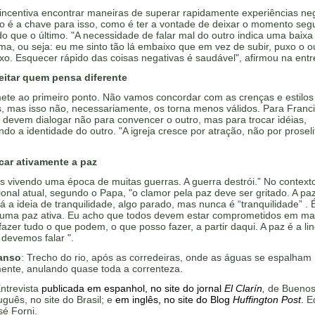
incentiva encontrar maneiras de superar rapidamente experiências neg
o é a chave para isso, como é ter a vontade de deixar o momento segu
o que o último. "A necessidade de falar mal do outro indica uma baixa
ma, ou seja: eu me sinto tão lá embaixo que em vez de subir, puxo o o
xo. Esquecer rápido das coisas negativas é saudável", afirmou na entre
eitar quem pensa diferente
ete ao primeiro ponto. Não vamos concordar com as crenças e estilos
, mas isso não, necessariamente, os torna menos válidos. Para Franci
devem dialogar não para convencer o outro, mas para trocar idéias,
ndo a identidade do outro. "A igreja cresce por atração, não por proseli
car ativamente a paz
s vivendo uma época de muitas guerras. A guerra destrói.” No context
ional atual, segundo o Papa, "o clamor pela paz deve ser gritado. A paz
á a ideia de tranquilidade, algo parado, mas nunca é “tranquilidade” . 
uma paz ativa. Eu acho que todos devem estar comprometidos em mat
fazer tudo o que podem, o que posso fazer, a partir daqui. A paz é a l
devemos falar ".
anso
: Trecho do rio, após as corredeiras, onde as águas se espalham
nte, anulando quase toda a correnteza.
ntrevista
publicada em espanhol, no site do jornal
El Clarín
,
de Buenos 
guês, no site do Brasil; e
em inglês, no site do Blog
Huffington Post
.
E
é Forni.