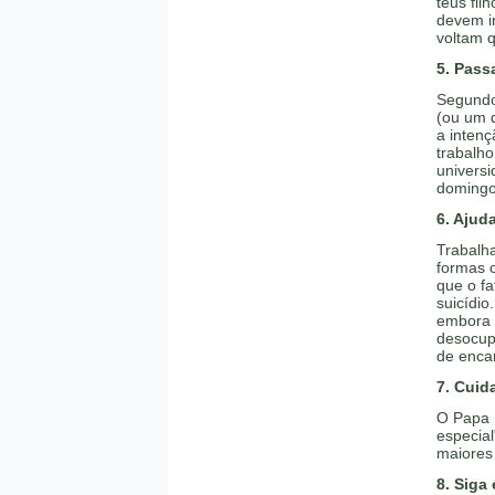
teus fil
devem in
voltam q
5. Pass
Segundo
(ou um d
a inten
trabalho
univers
domingo
6. Ajud
Trabalha
formas c
que o fa
suicídio
embora n
desocupa
de encan
7. Cuid
O Papa 
especia
maiores 
8. Siga