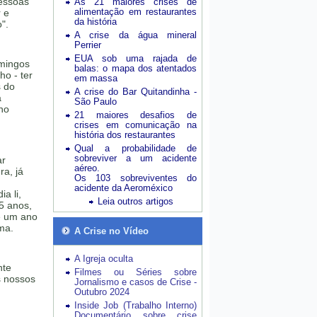
pessoas
As 21 maiores crises de
alimentação em restaurantes
r e
da história
".
A crise da água mineral
Perrier
EUA sob uma rajada de
omingos
balas: o mapa dos atentados
ho - ter
em massa
s do
A crise do Bar Quitandinha -
a
São Paulo
no
21 maiores desafios de
crises em comunicação na
história dos restaurantes
Qual a probabilidade de
sobreviver a um acidente
ar
aéreo.
ra, já
Os 103 sobreviventes do
acidente da Aeroméxico
a li,
Leia outros artigos
5 anos,
de um ano
rma.
A Crise no Vídeo
A Igreja oculta
nte
Filmes ou Séries sobre
s nossos
Jornalismo e casos de Crise -
Outubro 2024
Inside Job (Trabalho Interno)
Documentário sobre crise