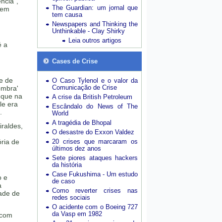
ncia",
The Guardian: um jornal que
rem
tem causa
Newspapers and Thinking the
Unthinkable - Clay Shirky
Leia outros artigos
é a
Cases de Crise
e de
O Caso Tylenol e o valor da
Comunicação de Crise
ombra'
 que na
A crise da British Petroleum
le era
Escândalo do News of The
.
World
A tragédia de Bhopal
raldes,
O desastre do Exxon Valdez
ria de
20 crises que marcaram os
últimos dez anos
Sete piores ataques hackers
da história
Case Fukushima - Um estudo
o e
de caso
a
Como reverter crises nas
dade de
redes sociais
O acidente com o Boeing 727
da Vasp em 1982
 com