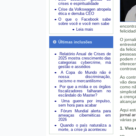
crises e espiritualidade
Crise da Volkswagen atropela
ética e derruba CEO
O que o Facebook sabe
sobre você e você nem sabe
encontra
Leia mais
felicida
O jornal
Últimas inclusões
entrevis
da feli
Relatório Anual de Crises de
pessoas
2025 mostra crescimento das
podem nã
categorias cybercrime, má
oferece
gestão e assédios
controve
A Copa do Mundo não é
nossa: discriminação,
Ao contr
racismo e mercantilismo
vão desd
Por que a mídia e os órgãos
como não
fiscalizadores falharam no
simplici
escândalo do Master?
a crenç
Uma guerra por impulso,
alcançar
sem hora para acabar
Aqui est
Fórum Mundial alerta para
jornal a
ameaças cibernéticas em
2026
várias p
Quando o país naturaliza a
1. Viva
morte, a crise já aconteceu