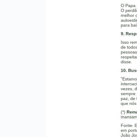
O Papa 
O perdã
melhor d
autoesti
para bai
9. Resp
Isso rem
de todos
pessoas 
respeita
disse.
10. Bus
"Estamo
internac
vezes, d
sempre 
paz, de 
que nós 
(*)
Rem
mansame
Fonte: E
em portu
João Jos