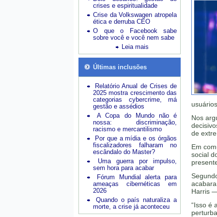
crises e espiritualidade
Crise da Volkswagen atropela
ética e derruba CEO
O que o Facebook sabe
sobre você e você nem sabe
Leia mais
Últimas inclusões
Relatório Anual de Crises de
2025 mostra crescimento das
categorias cybercrime, má
usuários
gestão e assédios
A Copa do Mundo não é
Nos argu
nossa: discriminação,
decisivo
racismo e mercantilismo
de extre
Por que a mídia e os órgãos
fiscalizadores falharam no
Em comun
escândalo do Master?
social d
Uma guerra por impulso,
presente
sem hora para acabar
Segundo
Fórum Mundial alerta para
acabara
ameaças cibernéticas em
2026
Harris 
Quando o país naturaliza a
“Isso é
morte, a crise já aconteceu
perturba