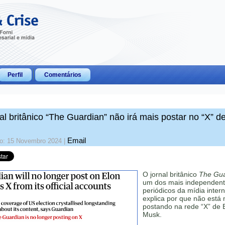
Perfil
Comentários
al britânico “The Guardian” não irá mais postar no “X” d
Email
do: 15 Novembro 2024
|
O jornal britânico
The Gua
um dos mais independen
periódicos da mídia intern
explica por que não está 
postando na rede “X” de 
Musk.