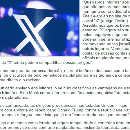
“Queríamos informar aos 
que não postaremos mai
nenhuma conta editorial of
The Guardian
no site de 
social "X" (antigo Twitter).
Acreditamos que os benef
estar no “X” agora são s
pelos negativos e que os
poderiam ser melhor utili
promovendo nosso jorna
outros lugares. Vamos pa
postar de nossas contas e
oficiais na plataforma, ma
 do "X" ainda podem compartilhar nossos artigos.”
mentos para tomar essa decisão, o jornal britânico destacou como fa
s, os discursos de ódio permitidos na plataforma e as teorias da consp
ma direita e o racismo.
icado enviado aos leitores, o veículo classificou as vantagens de usa
o bilionário Elon Musk como inferiores aos "aspectos negativos" de est
 na plataforma.
 o comunicado, as eleições presidenciais nos Estados Unidos — que
m com a vitória do republicano Donald Trump contra a republicana Ka
— apenas reforçou uma ideia que já era "considerada há algum tempo".
 algo que temos considerado há algum tempo, dado o conteúdo freque
dor promovido ou encontrado na plataforma, incluindo teorias da cons