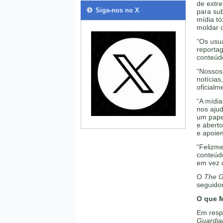
de extre
Siga-nos no X
para su
mídia tó
moldar o
“Os usuá
reportag
conteúd
“Nossos 
notícia
oficialm
“A mídia
nos aju
um pape
e abert
e apoiem
“Felizm
conteúdo
em vez d
O
The G
seguido
O que 
Em resp
Guardia