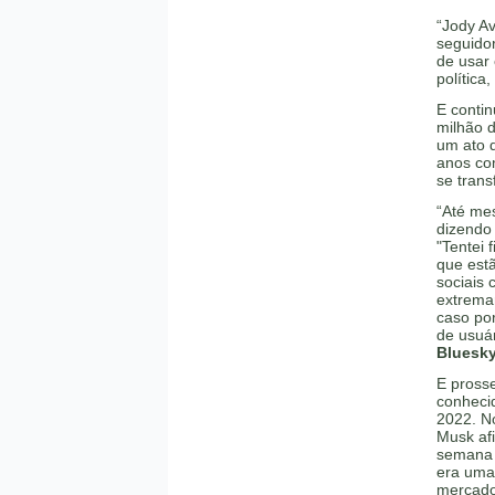
“Jody A
seguidor
de usar
política
E conti
milhão d
um ato 
anos com
se trans
“Até mes
dizendo 
"Tentei 
que estã
sociais
extrema
caso po
de usuá
Bluesky
E pross
conheci
2022. No
Musk afi
semana 
era uma
mercado