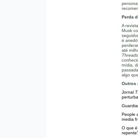
persona
recomen
Perda d
A revist
Musk co
seguidor
é anedó
perdera
até milh
Threads
conhecid
mídia, 
passada.
algo que
Outros 
Jornal
T
perturba
Guardian
People a
media f
O que é 
repente