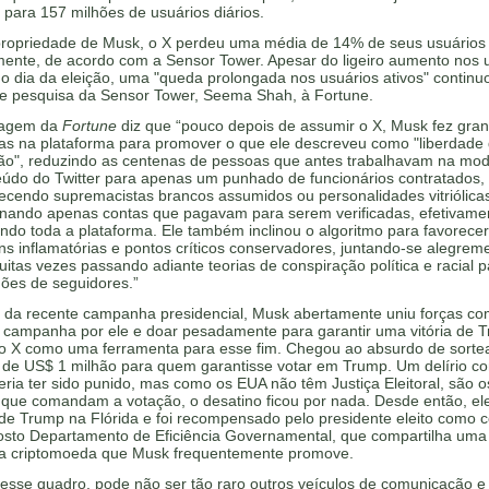
 para 157 milhões de usuários diários.
propriedade de Musk, o X perdeu uma média de 14% de seus usuários
ente, de acordo com a Sensor Tower. Apesar do ligeiro aumento nos 
no dia da eleição, uma "queda prolongada nos usuários ativos" continu
 de pesquisa da Sensor Tower, Seema Shah, à Fortune.
tagem da
Fortune
diz que “pouco depois de assumir o X, Musk fez gra
s na plataforma para promover o que ele descreveu como "liberdade
ão", reduzindo as centenas de pessoas que antes trabalhavam na mo
eúdo do Twitter para apenas um punhado de funcionários contratados,
ecendo supremacistas brancos assumidos ou personalidades vitriólicas
onando apenas contas que pagavam para serem verificadas, efetivame
ndo toda a plataforma. Ele também inclinou o algoritmo para favorecer
s inflamatórias e pontos críticos conservadores, juntando-se alegrem
uitas vezes passando adiante teorias de conspiração política e racial 
hões de seguidores.”
al da recente campanha presidencial, Musk abertamente uniu forças c
r campanha por ele e doar pesadamente para garantir uma vitória de 
o X como uma ferramenta para esse fim. Chegou ao absurdo de sorte
 de US$ 1 milhão para quem garantisse votar em Trump. Um delírio c
ria ter sido punido, mas como os EUA não têm Justiça Eleitoral, são o
 que comandam a votação, o desatino ficou por nada. Desde então, el
de Trump na Flórida e foi recompensado pelo presidente eleito como c
osto Departamento de Eficiência Governamental, que compartilha uma 
 criptomoeda que Musk frequentemente promove.
desse quadro, pode não ser tão raro outros veículos de comunicação e