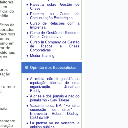
leitores
Palestra sobre Gestão de
s em
Crises
icial do
Palestra ou Curso de
mídia
Comunicação Estratégica
Curso de Relações com a
ícios de
Imprensa
uperados
Curso de Gestão de Riscos e
 recursos
Crises Corporativas
zados
Curso in Company de Gestão
lismo em
de Riscos e Crises
rar de
Corporativas
ditoriais
Media Training
s os
Opinião dos Especialistas
tores
iração
A mídia não é guardiã da
reputação pública de uma
r a rede
organização - Jonathan
Boddy
ar
A crise é dos jornais e não do
jornalismo - Gay Talese
Vazamento da BP: "Foi uma
mala
sucessão de erros" -
Entrevista Robert Dudley,
CEO da BP
ntemente
La prensa ya no vertebra la
piração
opinión pública