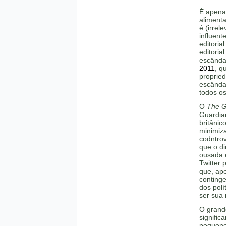
É apena
alimenta
é (irrel
influent
editoria
editori
escânda
2011
, q
proprie
escânda
todos os
O
The G
Guardia
britâni
minimiz
codntro
que o d
ousada 
Twitter 
que, ap
continge
dos polí
ser sua 
O grand
signifi
pequeno