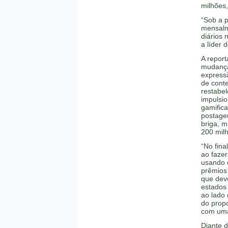
milhões,
“Sob a 
mensalm
diários 
a líder
A repor
mudança
express
de cont
restabel
impulsi
gamifica
postagen
briga, m
200 mil
“No fin
ao faze
usando 
prêmios
que deve
estados
ao lado 
do prop
com uma
Diante 