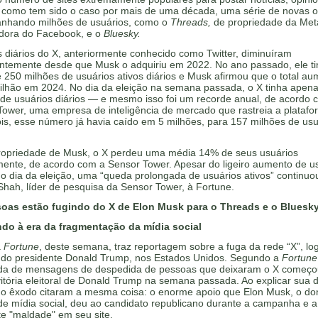
como tem sido o caso por mais de uma década, uma série de novas 
anhando milhões de usuários, como o
Threads,
de propriedade da Met
adora do Facebook, e o
Bluesky.
 diários do X, anteriormente conhecido como Twitter, diminuíram
entemente desde que Musk o adquiriu em 2022. No ano passado, ele t
 250 milhões de usuários ativos diários e Musk afirmou que o total au
bilhão em 2024. No dia da eleição na semana passada, o X tinha apen
 de usuários diários — e mesmo isso foi um recorde anual, de acordo 
Tower, uma empresa de inteligência de mercado que rastreia a plataf
is, esse número já havia caído em 5 milhões, para 157 milhões de usu
ropriedade de Musk, o X perdeu uma média 14% de seus usuários
ente, de acordo com a Sensor Tower. Apesar do ligeiro aumento de u
no dia da eleição, uma “queda prolongada de usuários ativos” continuo
hah, líder de pesquisa da Sensor Tower, à Fortune.
oas estão fugindo do X de Elon Musk para o Threads e o Bluesky
do à era da fragmentação da mídia social
a
Fortune
, deste semana, traz reportagem sobre a fuga da rede “X”, lo
 do presidente Donald Trump, nos Estados Unidos. Segundo a
Fortune
da de mensagens de despedida de pessoas que deixaram o X começo
itória eleitoral de Donald Trump na semana passada. Ao explicar sua 
no êxodo citaram a mesma coisa: o enorme apoio que Elon Musk, o do
de mídia social, deu ao candidato republicano durante a campanha e a
e "maldade" em seu site.