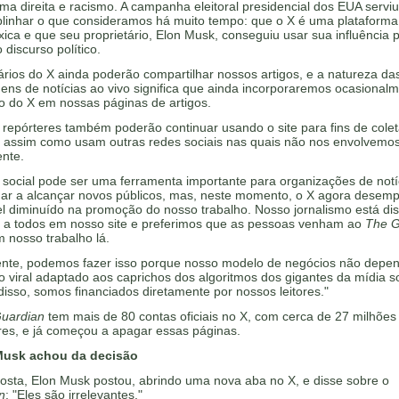
ma direita e racismo. A campanha eleitoral presidencial dos EUA servi
blinhar o que consideramos há muito tempo: que o X é uma plataforma
xica e que seu proprietário, Elon Musk, conseguiu usar sua influência 
 discurso político.
rios do X ainda poderão compartilhar nossos artigos, e a natureza da
ens de notícias ao vivo significa que ainda incorporaremos ocasional
o do X em nossas páginas de artigos.
repórteres também poderão continuar usando o site para fins de cole
s, assim como usam outras redes sociais nas quais não nos envolvemo
ente.
 social pode ser uma ferramenta importante para organizações de notí
dar a alcançar novos públicos, mas, neste momento, o X agora desem
l diminuído na promoção do nosso trabalho. Nosso jornalismo está dis
o a todos em nosso site e preferimos que as pessoas venham ao
The G
 nosso trabalho lá.
ente, podemos fazer isso porque nosso modelo de negócios não depe
 viral adaptado aos caprichos dos algoritmos dos gigantes da mídia so
isso, somos financiados diretamente por nossos leitores."
uardian
tem mais de 80 contas oficiais no X, com cerca de 27 milhões
res, e já começou a apagar essas páginas.
Musk achou da decisão
osta, Elon Musk postou, abrindo uma nova aba no X, e disse sobre o
n
: "Eles são irrelevantes."