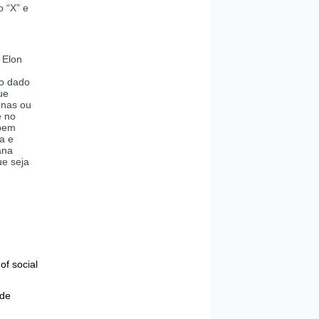
 “X” e
 Elon
ro dado
ue
enas ou
e no
 bem
a e
ana
ue seja
of social
 de