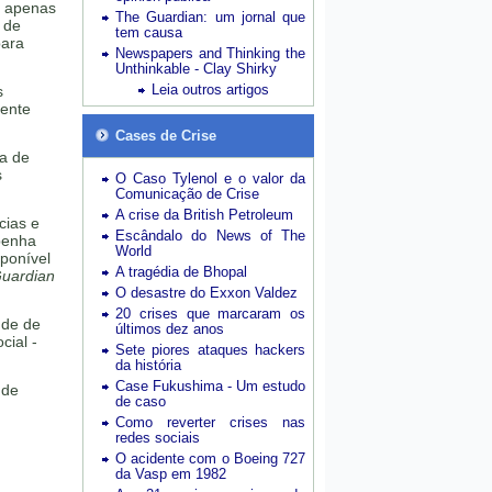
u apenas
The Guardian: um jornal que
 de
tem causa
para
Newspapers and Thinking the
Unthinkable - Clay Shirky
Leia outros artigos
s
mente
Cases de Crise
ta de
s
O Caso Tylenol e o valor da
Comunicação de Crise
A crise da British Petroleum
cias e
Escândalo do News of The
penha
World
ponível
A tragédia de Bhopal
uardian
O desastre do Exxon Valdez
20 crises que marcaram os
nde de
últimos dez anos
cial -
Sete piores ataques hackers
da história
Case Fukushima - Um estudo
 de
de caso
Como reverter crises nas
redes sociais
O acidente com o Boeing 727
da Vasp em 1982