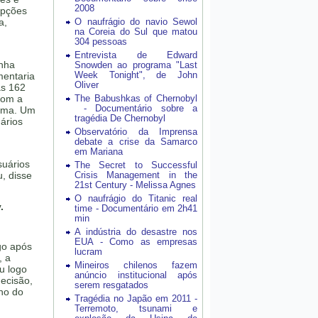
2008
opções
a,
O naufrágio do navio Sewol
na Coreia do Sul que matou
304 pessoas
Entrevista de Edward
inha
Snowden ao programa "Last
Week Tonight", de John
mentaria
Oliver
as 162
com a
The Babushkas of Chernobyl
- Documentário sobre a
orma. Um
tragédia De Chernobyl
ários
Observatório da Imprensa
debate a crise da Samarco
em Mariana
suários
The Secret to Successful
u, disse
Crisis Management in the
21st Century - Melissa Agnes
O naufrágio do Titanic real
.
time - Documentário em 2h41
min
A indústria do desastre nos
EUA - Como as empresas
go após
lucram
, a
Mineiros chilenos fazem
u logo
anúncio institucional após
decisão,
serem resgatados
no do
Tragédia no Japão em 2011 -
Terremoto, tsunami e