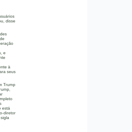
usuários
ou, disse
ndes
 de
deração
, e
nte
ente à
para seus
om Trump
Trump,
ar
ompleto
s
e está
o-diretor
sigla