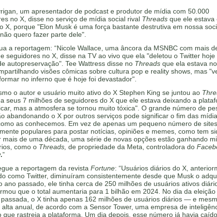
vrigan, um apresentador de podcast e produtor de mídia com 50.000
es no X, disse no serviço de mídia social rival
Threads
que ele estava
 o X, porque "Elon Musk é uma força bastante destrutiva em nossa soc
, não quero fazer parte dele".
nua a reportagem: “Nicole Wallace, uma âncora da MSNBC com mais d
e seguidores no X, disse na TV ao vivo que ela "deletou o Twitter hoj
de autopreservação". Tee Wattress disse no
Threads
que ela estava no
partilhando visões cômicas sobre cultura pop e reality shows, mas "ve
formar no inferno que é hoje foi devastador".
mo o autor e usuário muito ativo do X Stephen King se juntou ao
Thre
a seus 7 milhões de seguidores do X que ele estava deixando a plata
ficar, mas a atmosfera se tornou muito tóxica". O grande número de p
o abandonando o X por outros serviços pode significar o fim das mídi
 como as conhecemos. Em vez de apenas um pequeno número de site
mente populares para postar notícias, opiniões e memes, como tem si
r mais de uma década, uma série de novas opções estão ganhando mi
rios, como o
Threads,
de propriedade da Meta, controladora do
Faceb
.
”
egue a reportagem da revista
Fortune
: “Usuários diários do X, anterio
do como Twitter, diminuíram consistentemente desde que Musk o adqu
 ano passado, ele tinha cerca de 250 milhões de usuários ativos diári
rmou que o total aumentaria para 1 bilhão em 2024. No dia da eleição
passada, o X tinha apenas 162 milhões de usuários diários — e mesm
 alta anual, de acordo com a Sensor Tower, uma empresa de inteligên
 que rastreia a plataforma. Um dia depois, esse número já havia caíd