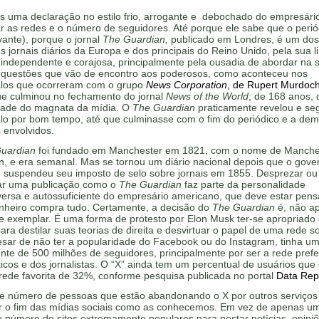
s uma declaração no estilo frio, arrogante e debochado do empresári
r as redes e o número de seguidores. Até porque ele sabe que o peri
evante), porque o jornal
The Guardian,
publicado em Londres, é um dos
es jornais diários da Europa e dos principais do Reino Unido, pela sua l
l independente e corajosa, principalmente pela ousadia de abordar na s
al questões que vão de encontro aos poderosos, como aconteceu nos
los que ocorreram com o grupo
News Corporation
, de Rupert Murdoc
ue culminou no fechamento do jornal
News of the World
, de 168 anos, 
dade do magnata da mídia. O
The Guardian
praticamente revelou e se
lo por bom tempo, até que culminasse com o fim do periódico e a dem
 envolvidos.
uardian
foi fundado em Manchester em 1821, com o nome de Manche
n, e era semanal. Mas se tornou um diário nacional depois que o gove
co suspendeu seu imposto de selo sobre jornais em 1855. Desprezar ou
ar uma publicação como o
The Guardian
faz parte da personalidade
versa e autossuficiente do empresário americano, que deve estar pen
inheiro compra tudo. Certamente, a decisão do
The Guardian
é, não a
e exemplar. É uma forma de protesto por Elon Musk ter-se apropriado 
para destilar suas teorias de direita e desvirtuar o papel de uma rede so
esar de não ter a popularidade do Facebook ou do Instagram, tinha u
nte de 500 milhões de seguidores, principalmente por ser a rede prefe
ticos e dos jornalistas. O “X” ainda tem um percentual de usuários que
rede favorita de 32%, conforme pesquisa publicada no portal
Data Repo
e número de pessoas que estão abandonando o X por outros serviços
car o fim das mídias sociais como as conhecemos. Em vez de apenas u
 número de sites extremamente populares para postar notícias, opini