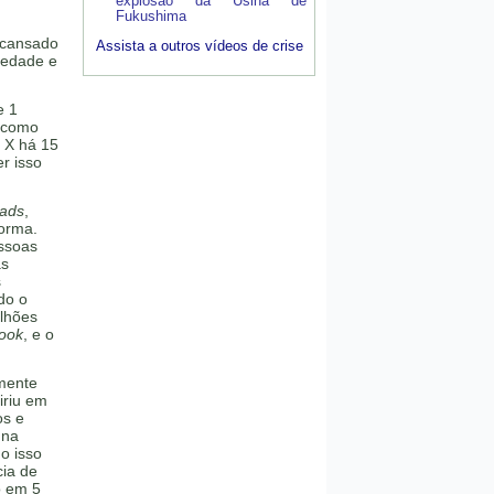
explosão da Usina de
Fukushima
 cansado
Assista a outros vídeos de crise
iedade e
e 1
e como
 X há 15
r isso
ads
,
forma.
essoas
as
s
do o
lhões
ook
, e o
rmente
iriu em
os e
 na
o isso
cia de
o em 5