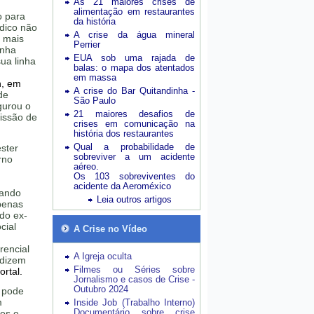
As 21 maiores crises de
alimentação em restaurantes
o para
da história
ódico não
A crise da água mineral
 mais
Perrier
inha
EUA sob uma rajada de
ua linha
balas: o mapa dos atentados
em massa
h, em
A crise do Bar Quitandinha -
de
São Paulo
gurou o
21 maiores desafios de
issão de
crises em comunicação na
história dos restaurantes
Qual a probabilidade de
ster
sobreviver a um acidente
rno
aéreo.
Os 103 sobreviventes do
acidente da Aeroméxico
sando
Leia outros artigos
penas
do ex-
cial
A Crise no Vídeo
m
rencial
A Igreja oculta
 dizem
Filmes ou Séries sobre
rtal.
Jornalismo e casos de Crise -
Outubro 2024
 pode
m
Inside Job (Trabalho Interno)
Documentário sobre crise
ões e