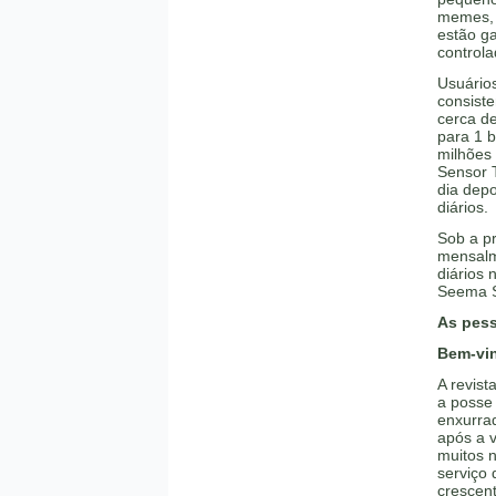
memes, 
estão g
control
Usuários
consist
cerca de
para 1 
milhões
Sensor 
dia depo
diários.
Sob a p
mensalm
diários 
Seema S
As pess
Bem-vin
A revist
a posse
enxurra
após a v
muitos 
serviço 
crescent