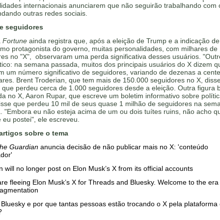
lidades internacionais anunciarem que não seguirão trabalhando com o
dando outras redes sociais.
e seguidores
a
Fortune
ainda registra que, após a eleição de Trump e a indicação de
mo protagonista do governo, muitas personalidades, com milhares de
es no "X", observaram uma perda significativa desses usuários. "Out
tico: na semana passada, muitos dos principais usuários do X dizem q
m um número significativo de seguidores, variando de dezenas a cent
ares. Brent Troderian, que tem mais de 150.000 seguidores no X, diss
que perdeu cerca de 1.000 seguidores desde a eleição. Outra figura
a no X, Aaron Rupar, que escreve um boletim informativo sobre polític
disse que perdeu 10 mil de seus quase 1 milhão de seguidores na sem
 "Embora eu não esteja acima de um ou dois tuítes ruins, não acho q
 eu postei", ele escreveu.
artigos sobre o tema
he Guardian
anuncia decisão de não publicar mais no X: 'conteúdo
dor'
 will no longer post on Elon Musk’s X from its official accounts
re fleeing Elon Musk’s X for Threads and Bluesky. Welcome to the era 
ragmentation
Bluesky e por que tantas pessoas estão trocando o X pela plataforma
?