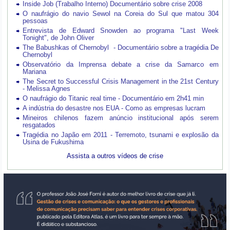
Inside Job (Trabalho Interno) Documentário sobre crise 2008
O naufrágio do navio Sewol na Coreia do Sul que matou 304
pessoas
Entrevista de Edward Snowden ao programa "Last Week
Tonight", de John Oliver
The Babushkas of Chernobyl - Documentário sobre a tragédia De
Chernobyl
Observatório da Imprensa debate a crise da Samarco em
Mariana
The Secret to Successful Crisis Management in the 21st Century
- Melissa Agnes
O naufrágio do Titanic real time - Documentário em 2h41 min
A indústria do desastre nos EUA - Como as empresas lucram
Mineiros chilenos fazem anúncio institucional após serem
resgatados
Tragédia no Japão em 2011 - Terremoto, tsunami e explosão da
Usina de Fukushima
Assista a outros vídeos de crise