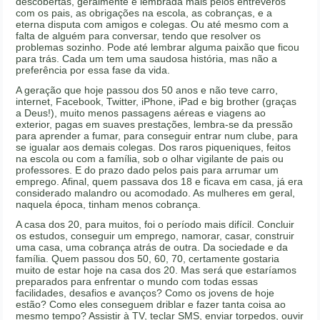
descobertas, geralmente é lembrada mais pelos entreveros
com os pais, as obrigações na escola, as cobranças, e a
eterna disputa com amigos e colegas. Ou até mesmo com a
falta de alguém para conversar, tendo que resolver os
problemas sozinho. Pode até lembrar alguma paixão que ficou
para trás. Cada um tem uma saudosa história, mas não a
preferência por essa fase da vida.
A geração que hoje passou dos 50 anos e não teve carro,
internet, Facebook, Twitter, iPhone, iPad e big brother (graças
a Deus!), muito menos passagens aéreas e viagens ao
exterior, pagas em suaves prestações, lembra-se da pressão
para aprender a fumar, para conseguir entrar num clube, para
se igualar aos demais colegas. Dos raros piqueniques, feitos
na escola ou com a família, sob o olhar vigilante de pais ou
professores. E do prazo dado pelos pais para arrumar um
emprego. Afinal, quem passava dos 18 e ficava em casa, já era
considerado malandro ou acomodado. As mulheres em geral,
naquela época, tinham menos cobrança.
A casa dos 20, para muitos, foi o período mais difícil. Concluir
os estudos, conseguir um emprego, namorar, casar, construir
uma casa, uma cobrança atrás de outra. Da sociedade e da
família. Quem passou dos 50, 60, 70, certamente gostaria
muito de estar hoje na casa dos 20. Mas será que estaríamos
preparados para enfrentar o mundo com todas essas
facilidades, desafios e avanços? Como os jovens de hoje
estão? Como eles conseguem driblar e fazer tanta coisa ao
mesmo tempo? Assistir à TV, teclar SMS, enviar torpedos, ouvir