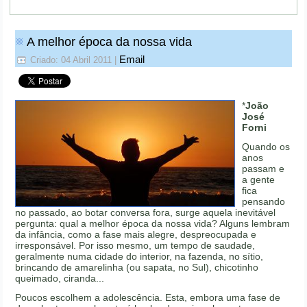
A melhor época da nossa vida
Email
Criado: 04 Abril 2011
|
*
João
José
Forni
Quando os
anos
passam e
a gente
fica
pensando
no passado, ao botar conversa fora, surge aquela inevitável
pergunta: qual a melhor época da nossa vida? Alguns lembram
da infância, como a fase mais alegre, despreocupada e
irresponsável. Por isso mesmo, um tempo de saudade,
geralmente numa cidade do interior, na fazenda, no sítio,
brincando de amarelinha (ou sapata, no Sul), chicotinho
queimado, ciranda...
Poucos escolhem a adolescência. Esta, embora uma fase de