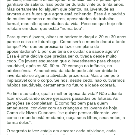
ganhava de salário. Isso pode ter durado vinte ou trinta anos.
Mas certamente foi alguém que plantou na juventude as
árvores e os frutos que agora está colhendo. Esse é o padrão
de muitos homens e mulheres, aposentados do trabalho
formal, mas não aposentados da vida. Pessoas que hoje não
relutam em dizer que estão “numa boa”.
Para quem é jovem, olhar um horizonte daqui a 20 ou 30 anos
parece coisa de futurólogo. Como será o mundo daqui a tanto
tempo? Por que eu precisaria fazer um plano de
aposentadoria? E por que teria de cuidar da saúde agora?
Essa é uma dádiva que precisa ser cultivada desde muito
cedo. Os jovens esquecem que o investimento para chegar
saudável, após os 50, 60 ou 70 começa na infância, na
adolescência. A monotonia da idade pode até ser driblada
inventando-se alguma atividade prazerosa. Mas o tempo é
implacável com o corpo. Se nós, desde cedo, não cultivarmos
hábitos saudáveis, certamente no futuro a idade cobrará.
Ao fim e ao cabo, qual a melhor época da vida? Não adianta
ficar elocubrando sobre gerações passadas ou futuras. As
gerações se completam. E como faz bem para quem
amadurece, conviver com as crianças e os jovens de hoje.
Como diz Nizan Guanaes, “se quiser pensar diferente, ver
como o mundo está mudando, ouça seus filhos, seus netos, a
turma deles”.
O segredo talvez esteja em encarar cada atividade, cada