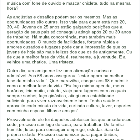
música com fone de ouvido e mascar chiclete, tudo na mesma
hora?
As angústias e desafios podem ser os mesmos. Mas as
oportunidades são outras. Isso vale para quem está nos 20,
30, 40. Jovens de 25 anos estão galgando posições que a
geração de seus pais só conseguiu atingir após 20 ou 30 anos
de trabalho. Há muita concorrência, mas também mais
oportunidades. O mundo de facilidades, fortuna rápida e
amores ousados e fugazes pode dar a impressão de que os
jovens de hoje são mais felizes dos que os de antigamente. Ou
de que a melhor fase da vida é, realmente, a juventude. E a
velhice uma chatice. Uma tristeza.
Outro dia, um amigo me fez uma afirmação curiosa e
admirável. Aos 68 anos assegurou: “estar agora na melhor
fase da minha vida!”. Que maravilha, chegar aos 68 e admitir
como a melhor fase da vida. “Eu faço minha agenda, meus
horários, leio muito, estudo, viajo para lugares com os quais
sempre sonhei, faço ginástica, atingi uma estabilidade
suficiente para viver razoavelmente bem. Tenho saúde e
aproveito cada minuto da vida, curtindo cultura, lazer, esportes
com minha esposa, filhos e amigos”.
Provavelmente ele foi daqueles adolescentes que amadureceu
cedo, precisou sair logo de casa, para trabalhar. De família
humilde, lutou para conseguir emprego, estudar. Saiu da
própria cidade. Precisou economizar para pagar ônibus,
pensão, estudos e ainda ajudar a família, com o pouco que