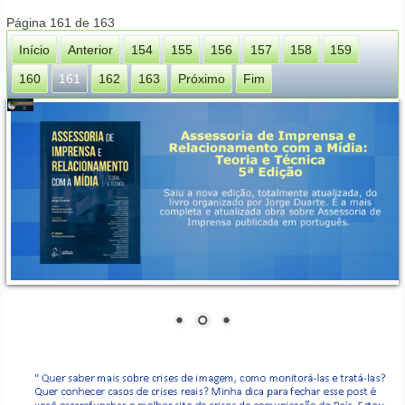
Página 161 de 163
Início
Anterior
154
155
156
157
158
159
160
161
162
163
Próximo
Fim