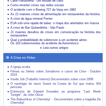
Case Fukushima - Um estudo de caso
Como reverter crises nas redes sociais
O acidente com o Boeing 727 da Vasp em 1982
As 21 maiores crises de alimentação em restaurantes da história
A crise da água mineral Perrier
EUA sob uma rajada de balas: o mapa dos atentados em massa
A crise do Bar Quitandinha - São Paulo
21 maiores desafios de crises em comunicação na história dos
restaurantes
Qual a probabilidade de sobreviver a um acidente aéreo.
Os 103 sobreviventes do acidente da Aeroméxico
Leia outros artigos
A Crise no Vídeo
A Igreja oculta
Filmes ou Séries sobre Jornalismo e casos de Crise - Outubro
2024
Inside Job (Trabalho Interno) Documentário sobre crise 2008
O naufrágio do navio Sewol na Coreia do Sul que matou 304
pessoas
Entrevista de Edward Snowden ao programa "Last Week
Tonight", de John Oliver
The Babushkas of Chernobyl - Documentário sobre a tragédia De
Chernobyl