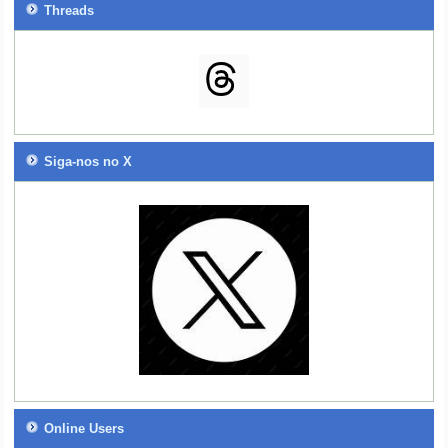
Threads
Siga-nos no X
Online Users