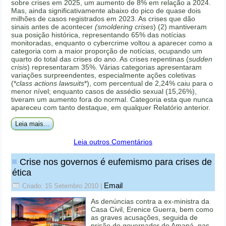
sobre crises em 2025, um aumento de 8% em relação a 2024.
Mas, ainda significativamente abaixo do pico de quase dois
milhões de casos registrados em 2023. As crises que dão
sinais antes de acontecer
(smoldering crises
) (2) mantiveram
sua posição histórica, representando 65% das notícias
monitoradas, enquanto o cybercrime voltou a aparecer como a
categoria com a maior proporção de notícias, ocupando um
quarto do total das crises do ano. As crises repentinas (
sudden
crisis
) representaram 35%. Várias categorias apresentaram
variações surpreendentes, especialmente ações coletivas
(*
class actions lawsuits
*), com percentual de 2,24% caiu para o
menor nível; enquanto casos de assédio sexual (15,26%),
tiveram um aumento fora do normal. Categoria esta que nunca
apareceu com tanto destaque, em qualquer Relatório anterior.
Leia mais...
Leia outros Comentários
Crise nos governos é eufemismo para crises de
ética
Email
Criado: 15 Setembro 2010
|
As denúncias contra a ex-ministra da
Casa Civil, Erenice Guerra, bem como
as graves acusações, seguida de
prisão do governador do Amapá, nas