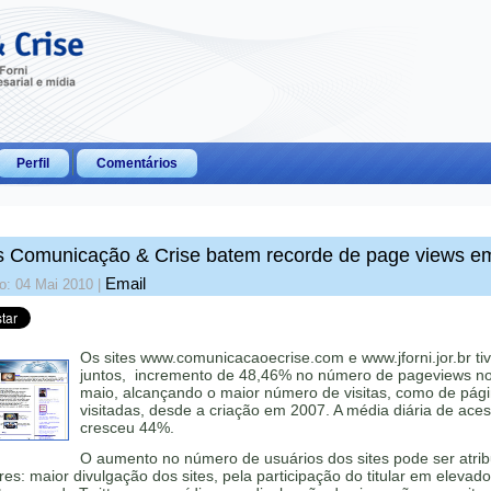
Perfil
Comentários
s Comunicação & Crise batem recorde de page views e
Email
o: 04 Mai 2010
|
Os sites www.comunicacaoecrise.com e www.jforni.jor.br ti
juntos, incremento de 48,46% no número de pageviews n
maio, alcançando o maior número de visitas, como de pág
visitadas, desde a criação em 2007. A média diária de ace
cresceu 44%.
O aumento no número de usuários dos sites pode ser atrib
ores: maior divulgação dos sites, pela participação do titular em eleva