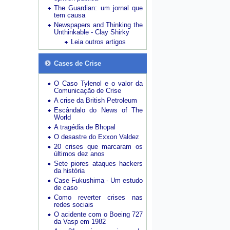
The Guardian: um jornal que
tem causa
Newspapers and Thinking the
Unthinkable - Clay Shirky
Leia outros artigos
Cases de Crise
O Caso Tylenol e o valor da
Comunicação de Crise
A crise da British Petroleum
Escândalo do News of The
World
A tragédia de Bhopal
O desastre do Exxon Valdez
20 crises que marcaram os
últimos dez anos
Sete piores ataques hackers
da história
Case Fukushima - Um estudo
de caso
Como reverter crises nas
redes sociais
O acidente com o Boeing 727
da Vasp em 1982