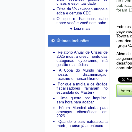
de event
crises e espiritualidade
publicaç
Crise da Volkswagen atropela
foram 1
ética e derruba CEO
O que o Facebook sabe
sobre você e você nem sabe
Entre os
Leia mais
page vi
Toyota c
american
Últimas inclusões
Igreja C
Relatório Anual de Crises de
Além des
2025 mostra crescimento das
ao geren
categorias cybercrime, má
desafios
gestão e assédios
comuni
A Copa do Mundo não é
nossa: discriminação,
racismo e mercantilismo
Por que a mídia e os órgãos
fiscalizadores falharam no
Anteri
escândalo do Master?
Uma guerra por impulso,
sem hora para acabar
Fórum Mundial alerta para
ameaças cibernéticas em
2026
Quando o país naturaliza a
morte, a crise já aconteceu