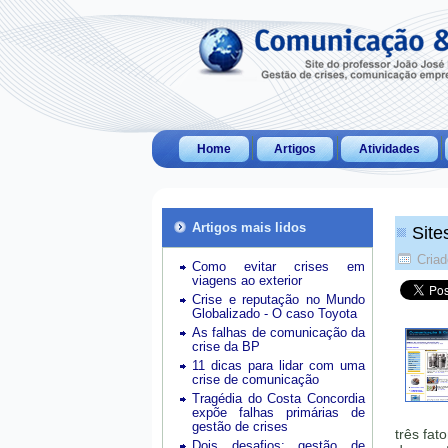
Home
Artigos
Atividades
Artigos mais lidos
Site
Criad
Como evitar crises em
viagens ao exterior
Crise e reputação no Mundo
Globalizado - O caso Toyota
As falhas de comunicação da
crise da BP
11 dicas para lidar com uma
crise de comunicação
Tragédia do Costa Concordia
expõe falhas primárias de
gestão de crises
três fat
Dois desafios: gestão de