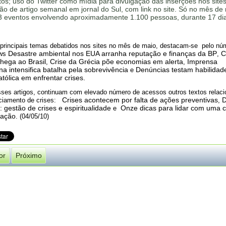
os; uso do Twitter como mídia para divulgação das inserções nos sites
ão de artigo semanal em jornal do Sul, com link no site. Só no mês de
3 eventos envolvendo aproximadamente 1.100 pessoas, durante 17 di
 principais temas debatidos nos sites no mês de maio, destacam-se pelo nú
Desastre ambiental nos EUA arranha reputação e finanças da BP
C
ews
,
hega ao Brasil
Crise da Grécia põe economias em alerta
Imprensa
,
,
a intensifica batalha pela sobrevivência
Denúncias testam habilidad
e
atólica em enfrentar crises.
ses artigos, continuam com elevado número de acessos outros textos relac
Crises acontecem por falta de ações preventivas
D
ciamento de crises:
,
: gestão de crises e espiritualidade
Onze dicas para lidar com uma c
e
cação
. (04/05/10)
or
Próximo