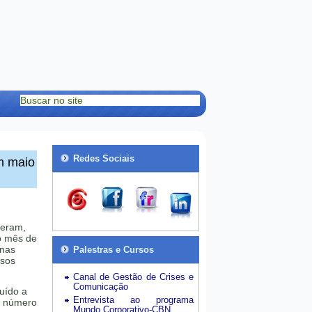
Redes Sociais
m maio
veram,
o mês de
inas
Palestras e Cursos
ssos
Canal de Gestão de Crises e
Comunicação
uído a
Entrevista ao programa
do número
Mundo Corporativo-CBN