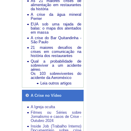
As 21 maiores crises de
alimentação em restaurantes
da história
A crise da água mineral
Perrier
EUA sob uma rajada de
balas: o mapa dos atentados
em massa
A crise do Bar Quitandinha -
São Paulo
21 maiores desafios de
crises em comunicação na
história dos restaurantes
Qual a probabilidade de
sobreviver a um acidente
aéreo.
Os 103 sobreviventes do
acidente da Aeroméxico
Leia outros artigos
A Crise no Vídeo
A Igreja oculta
Filmes ou Séries sobre
Jornalismo e casos de Crise -
Outubro 2024
Inside Job (Trabalho Interno)
Documentário sobre crise