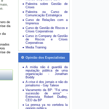
 e
Palestra sobre Gestão de
 maio,
Crises
as.
Palestra ou Curso de
Comunicação Estratégica
Curso de Relações com a
mero de
Imprensa
rise da
Curso de Gestão de Riscos e
Crises Corporativas
e da
Curso in Company de Gestão
de Riscos e Crises
Corporativas
ionados
Media Training
ois
rise de
Opinião dos Especialistas
A mídia não é guardiã da
reputação pública de uma
organização - Jonathan
Boddy
A crise é dos jornais e não do
jornalismo - Gay Talese
Vazamento da BP: "Foi uma
sucessão de erros" -
Entrevista Robert Dudley,
CEO da BP
La prensa ya no vertebra la
opinión pública