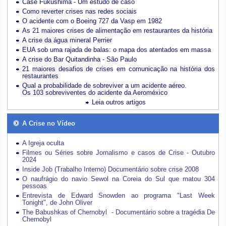
Case Fukushima - Um estudo de caso
Como reverter crises nas redes sociais
O acidente com o Boeing 727 da Vasp em 1982
As 21 maiores crises de alimentação em restaurantes da história
A crise da água mineral Perrier
EUA sob uma rajada de balas: o mapa dos atentados em massa
A crise do Bar Quitandinha - São Paulo
21 maiores desafios de crises em comunicação na história dos
restaurantes
Qual a probabilidade de sobreviver a um acidente aéreo.
Os 103 sobreviventes do acidente da Aeroméxico
Leia outros artigos
A Crise no Vídeo
A Igreja oculta
Filmes ou Séries sobre Jornalismo e casos de Crise - Outubro
2024
Inside Job (Trabalho Interno) Documentário sobre crise 2008
O naufrágio do navio Sewol na Coreia do Sul que matou 304
pessoas
Entrevista de Edward Snowden ao programa "Last Week
Tonight", de John Oliver
The Babushkas of Chernobyl - Documentário sobre a tragédia De
Chernobyl