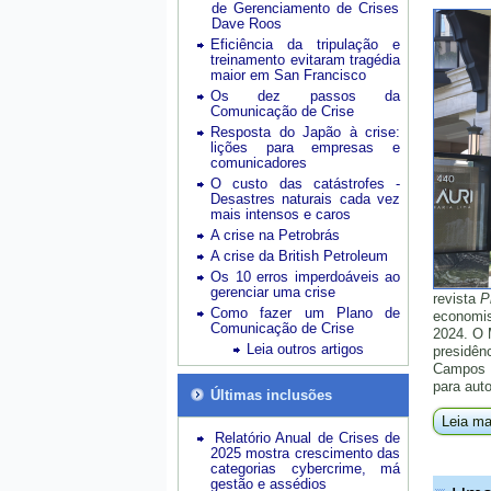
de Gerenciamento de Crises
Dave Roos
Eficiência da tripulação e
treinamento evitaram tragédia
maior em San Francisco
Os dez passos da
Comunicação de Crise
Resposta do Japão à crise:
lições para empresas e
comunicadores
O custo das catástrofes -
Desastres naturais cada vez
mais intensos e caros
A crise na Petrobrás
A crise da British Petroleum
Os 10 erros imperdoáveis ao
gerenciar uma crise
revista
P
Como fazer um Plano de
economis
Comunicação de Crise
2024. O 
Leia outros artigos
presidên
Campos N
para auto
Últimas inclusões
Leia ma
Relatório Anual de Crises de
2025 mostra crescimento das
categorias cybercrime, má
gestão e assédios