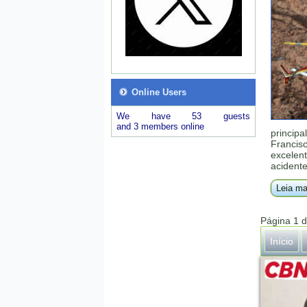
Online Users
We have 53 guests
and 3 members online
principa
Francis
excelent
acident
Leia ma
Página 1 
Início