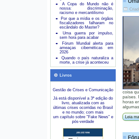
Uma 
A Copa do Mundo não é
nossa: discriminação,
Cria
racismo e mercantilismo
Por que a mídia e os órgãos
fiscalizadores falharam no
escândalo do Master?
Uma guerra por impulso,
sem hora para acabar
Fórum Mundial alerta para
ameaças cibernéticas em
2026
Quando o país naturaliza a
morte, a crise já aconteceu
Livros
Gestão de Crises e Comunicação
coisa q
países. 
Já está disponível a 3ª edição do
horas em
livro, atualizada com as
algumas 
últimas crises ocorridas no Brasil
e no mundo; com mais
um capítulo sobre "Fake News" e
Leia ma
pós-verdade
Fóru