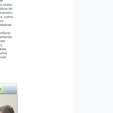
de
 a maior
stória do
o número
as, como
tos
mbiente
erdurar
veitando
 ser
s,
ista
 uma
esse
m