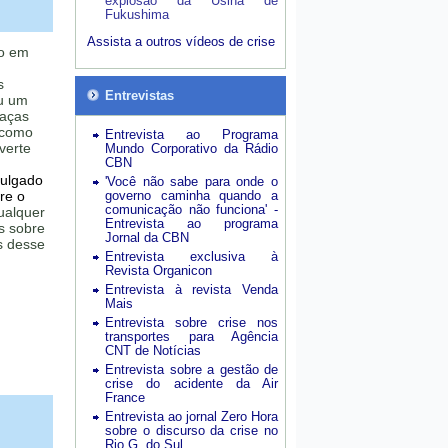
explosão da Usina de
Fukushima
Assista a outros vídeos de crise
do em
s
Entrevistas
u um
eaças
 como
Entrevista ao Programa
verte
Mundo Corporativo da Rádio
CBN
vulgado
'Você não sabe para onde o
re o
governo caminha quando a
comunicação não funciona' -
ualquer
Entrevista ao programa
s sobre
Jornal da CBN
s desse
Entrevista exclusiva à
Revista Organicon
Entrevista à revista Venda
Mais
Entrevista sobre crise nos
transportes para Agência
CNT de Notícias
Entrevista sobre a gestão de
crise do acidente da Air
France
Entrevista ao jornal Zero Hora
sobre o discurso da crise no
Rio G. do Sul