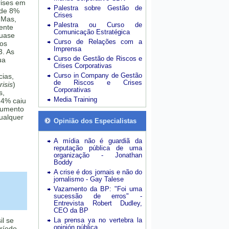
rises em
Palestra sobre Gestão de
 de 8%
Crises
 Mas,
Palestra ou Curso de
mente
Comunicação Estratégica
quase
Curso de Relações com a
sos
Imprensa
3. As
Curso de Gestão de Riscos e
ua
Crises Corporativas
Curso in Company de Gestão
cias,
de Riscos e Crises
isis
)
Corporativas
s,
Media Training
24% caiu
aumento
ualquer
Opinião dos Especialistas
A mídia não é guardiã da
reputação pública de uma
organização - Jonathan
Boddy
A crise é dos jornais e não do
jornalismo - Gay Talese
Vazamento da BP: "Foi uma
sucessão de erros" -
Entrevista Robert Dudley,
CEO da BP
il se
La prensa ya no vertebra la
opinión pública
eríodo