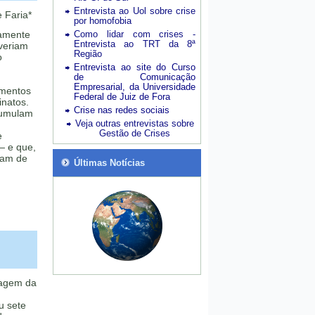
Entrevista ao Uol sobre crise
 Faria*
por homofobia
iamente
Como lidar com crises -
Entrevista ao TRT da 8ª
veriam
Região
o
Entrevista ao site do Curso
de Comunicação
Empresarial, da Universidade
imentos
Federal de Juiz de Fora
inatos.
Crise nas redes sociais
cumulam
Veja outras entrevistas sobre
Gestão de Crises
e
 — e que,
xam de
Últimas Notícias
ragem da
u sete