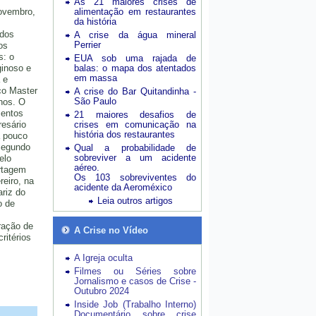
As 21 maiores crises de
novembro,
alimentação em restaurantes
da história
 dos
A crise da água mineral
Perrier
os
s: o
EUA sob uma rajada de
ginoso e
balas: o mapa dos atentados
em massa
 e
co Master
A crise do Bar Quitandinha -
São Paulo
hos. O
mentos
21 maiores desafios de
esário
crises em comunicação na
história dos restaurantes
á pouco
Segundo
Qual a probabilidade de
sobreviver a um acidente
elo
aéreo.
rtagem
Os 103 sobreviventes do
reiro, na
acidente da Aeroméxico
ariz do
Leia outros artigos
o de
ração de
A Crise no Vídeo
ritérios
A Igreja oculta
Filmes ou Séries sobre
Jornalismo e casos de Crise -
Outubro 2024
Inside Job (Trabalho Interno)
Documentário sobre crise