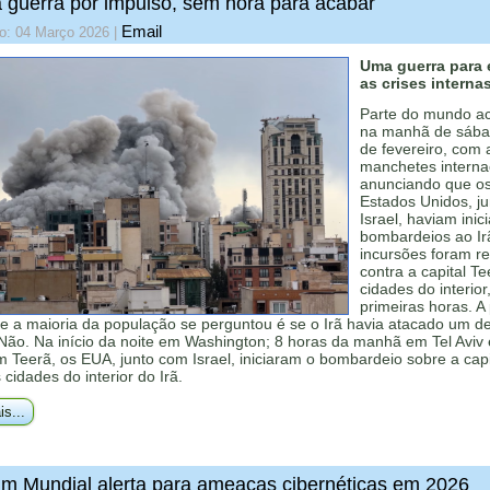
guerra por impulso, sem hora para acabar
Email
do: 04 Março 2026
|
Uma guerra para e
as crises interna
Parte do mundo a
na manhã de sába
de fevereiro, com 
manchetes interna
anunciando que o
Estados Unidos, j
Israel, haviam inic
bombardeios ao Ir
incursões foram re
contra a capital Te
cidades do interior
primeiras horas. A
ue a maioria da população se perguntou é se o Irã havia atacado um d
Não. Na início da noite em Washington; 8 horas da manhã em Tel Aviv 
 Teerã, os EUA, junto com Israel, iniciaram o bombardeio sobre a capi
cidades do interior do Irã.
is...
m Mundial alerta para ameaças cibernéticas em 2026