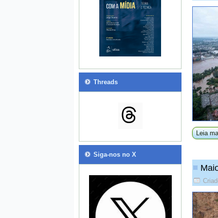
Threads
Leia ma
Siga-nos no X
Maio
Criad