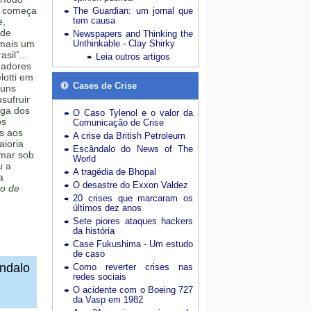
e começa
The Guardian: um jornal que
tem causa
e,
 de
Newspapers and Thinking the
 mais um
Unthinkable - Clay Shirky
sil”...
Leia outros artigos
gadores
lotti em
Cases de Crise
guns
sufruir
iga dos
O Caso Tylenol e o valor da
os
Comunicação de Crise
s aos
A crise da British Petroleum
aioria
Escândalo do News of The
rmar sob
World
u a
A tragédia de Bhopal
a
O desastre do Exxon Valdez
o de
20 crises que marcaram os
últimos dez anos
Sete piores ataques hackers
da história
Case Fukushima - Um estudo
de caso
ândalo
Como reverter crises nas
redes sociais
O acidente com o Boeing 727
da Vasp em 1982