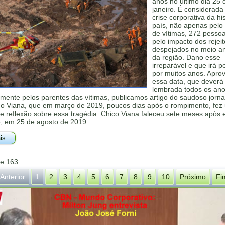
anos no último dia 25 
janeiro. É considerada
crise corporativa da hi
país, não apenas pel
de vítimas, 272 pesso
pelo impacto dos rejei
despejados no meio a
da região. Dano esse
irreparável e que irá p
por muitos anos. Apro
essa data, que deverá
lembrada todos os ano
lmente pelos parentes das vítimas, publicamos artigo do saudoso jornal
co Viana, que em março de 2019, poucos dias após o rompimento, fez
e reflexão sobre essa tragédia. Chico Viana faleceu sete meses após 
e, em 25 de agosto de 2019.
is...
de 163
Anterior
1
2
3
4
5
6
7
8
9
10
Próximo
Fi