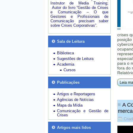
Instrutor de Media Training;
Autor do livro “Gestão de Crises
e Comunicação – O que
Gestores e Profissionais de
Comunicação precisam saber
sobre Crises Corporativas”.
crises q
posição 
Sala de Leitura
cybercri
ocupando
Biblioteca
represe
especial
Sugestões de Leitura
para o 
Academia
fora do
Cursos
Relatóri
Publicações
Leia ma
Artigos e Reportagens
Agências de Notícias
A Co
Mapa da Mídia
merca
Comunicação e Gestão de
Crises
Criad
Artigos mais lidos