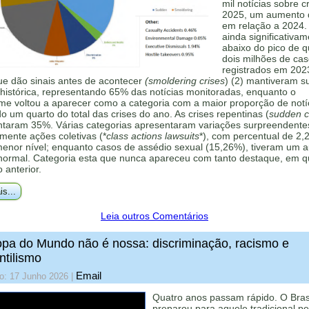
mil notícias sobre c
2025, um aumento
em relação a 2024.
ainda significativa
abaixo do pico de 
dois milhões de ca
registrados em 202
ue dão sinais antes de acontecer
(smoldering crises
) (2) mantiveram s
histórica, representando 65% das notícias monitoradas, enquanto o
me voltou a aparecer como a categoria com a maior proporção de notí
 um quarto do total das crises do ano. As crises repentinas (
sudden cr
ntaram 35%. Várias categorias apresentaram variações surpreendente
mente ações coletivas (*
class actions lawsuits
*), com percentual de 2,
menor nível; enquanto casos de assédio sexual (15,26%), tiveram um 
 normal. Categoria esta que nunca apareceu com tanto destaque, em q
o anterior.
is...
Leia outros Comentários
pa do Mundo não é nossa: discriminação, racismo e
ntilismo
Email
o: 17 Junho 2026
|
Quatro anos passam rápido. O Bras
preparou para aquele tradicional p