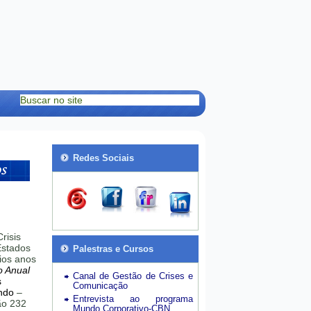
Redes Sociais
risis
stados
Palestras e Cursos
ios anos
o Anual
Canal de Gestão de Crises e
s
Comunicação
ndo
–
Entrevista ao programa
hão 232
Mundo Corporativo-CBN