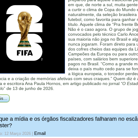
em que, de norte a sul, muita gent
a curtir o clima de Copa do Mundo 
naturalmente, da seleção brasileira
futebol, como favorita para ganhar
título. Aquele clima de “Pra frente Bra
Não é o caso agora. O grupo de jo
convocados pelo técnico Carlo Ance
sua maioria não joga no Brasil e al
nunca jogaram. Foram direto para u
dos cofres cheios das equipes da L
Campeões da Europa ou para outr
países, com salários bem superiore
pagos no Brasil. “Como a grande m
deixa o país muito cedo para se fo
a lógica europeia, o torcedor perde
ncia e a criação de memórias afetivas com seus craques.” Quem diz é 
a e escritora Ana Paula Hornos, em artigo publicado no jornal
“O Estad
l
o” de 13 de junho de 2026.
is...
que a mídia e os órgãos fiscalizadores falharam no esc
ster?
Email
do: 12 Março 2026
|