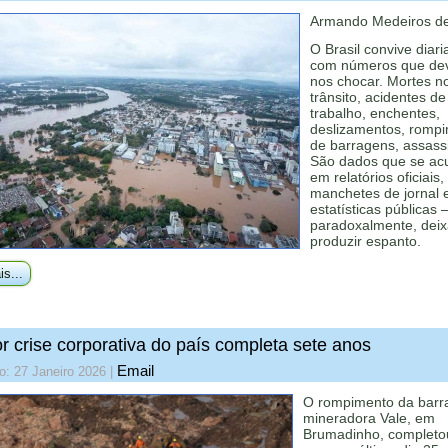
Armando Medeiros de
O Brasil convive diar
com números que de
nos chocar. Mortes n
trânsito, acidentes de
trabalho, enchentes,
deslizamentos, romp
de barragens, assass
São dados que se a
em relatórios oficiais,
manchetes de jornal 
estatísticas públicas
paradoxalmente, dei
produzir espanto.
is...
r crise corporativa do país completa sete anos
Email
o: 27 Janeiro 2026
|
O rompimento da bar
mineradora Vale, em
Brumadinho, completo