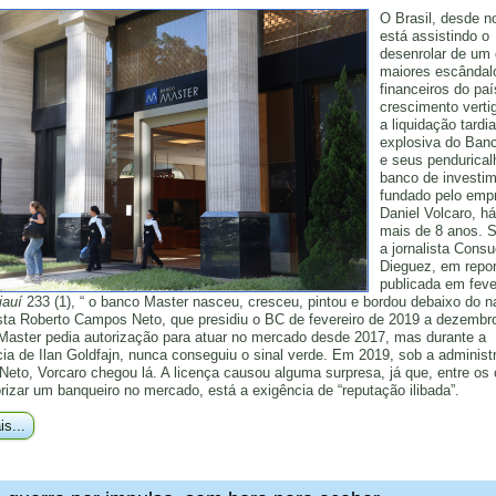
O Brasil, desde 
está assistindo o
desenrolar de um
maiores escândal
financeiros do paí
crescimento verti
a liquidação tardia
explosiva do Ban
e seus pendurical
banco de investi
fundado pelo empr
Daniel Volcaro, h
mais de 8 anos. 
a jornalista Consu
Dieguez, em repo
publicada em feve
iauí
233 (1), “ o banco Master nasceu, cresceu, pintou e bordou debaixo do n
ta Roberto Campos Neto, que presidiu o BC de fevereiro de 2019 a dezembr
Master pedia autorização para atuar no mercado desde 2017, mas durante a
cia de Ilan Goldfajn, nunca conseguiu o sinal verde. Em 2019, sob a administ
eto, Vorcaro chegou lá. A licença causou alguma surpresa, já que, entre os c
rizar um banqueiro no mercado, está a exigência de “reputação ilibada”.
is...