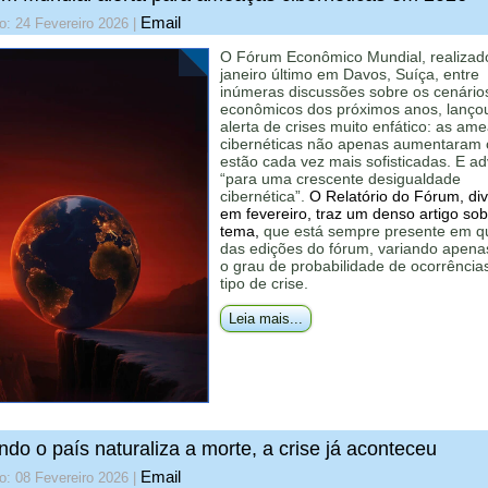
Email
o: 24 Fevereiro 2026
|
O Fórum Econômico Mundial, realiza
janeiro último em Davos, Suíça, entre
inúmeras discussões sobre os cenário
econômicos dos próximos anos, lanço
alerta de crises muito enfático: as am
cibernéticas não apenas aumentaram
estão cada vez mais sofisticadas. E ad
“para uma crescente desigualdade
cibernética”.
O Relatório do Fórum, di
em fevereiro, traz um denso artigo sob
tema,
que está sempre presente em q
das edições do fórum, variando apena
o grau de probabilidade de ocorrência
tipo de crise.
Leia mais...
do o país naturaliza a morte, a crise já aconteceu
Email
o: 08 Fevereiro 2026
|