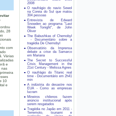
2008
O naufrágio do navio Sewol
na Coreia do Sul que matou
304 pessoas
vitar
s
Entrevista de Edward
Snowden ao programa "Last
cordou
Week Tonight", de John
do, 28
Oliver
as
The Babushkas of Chernobyl
cionais
- Documentário sobre a
tragédia De Chernobyl
s
unto com
Observatório da Imprensa
iado
debate a crise da Samarco
em Mariana
ã. Várias
alizadas
The Secret to Successful
Crisis Management in the
erã e
21st Century - Melissa Agnes
, nas
 primeira
O naufrágio do Titanic real
time - Documentário em 2h41
esses
min
e 10
A indústria do desastre nos
tal e
EUA - Como as empresas
lucram
Mineiros chilenos fazem
anúncio institucional após
serem resgatados
Tragédia no Japão em 2011 -
Terremoto, tsunami e