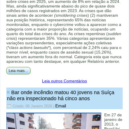
sobre crises em 2025, um aumento de 8% em relação a 2024.
Mas, ainda significativamente abaixo do pico de quase dois
milhões de casos registrados em 2023. As crises que dão
sinais antes de acontecer
(smoldering crises
) (2) mantiveram
sua posição histórica, representando 65% das notícias
monitoradas, enquanto o cybercrime voltou a aparecer como a
categoria com a maior proporção de notícias, ocupando um
quarto do total das crises do ano. As crises repentinas (
sudden
crisis
) representaram 35%. Várias categorias apresentaram
variações surpreendentes, especialmente ações coletivas
(*
class actions lawsuits
*), com percentual de 2,24% caiu para o
menor nível; enquanto casos de assédio sexual (15,26%),
tiveram um aumento fora do normal. Categoria esta que nunca
apareceu com tanto destaque, em qualquer Relatório anterior.
Leia mais...
Leia outros Comentários
Bar onde incêndio matou 40 jovens na Suíça
não era inspecionado há cinco anos
Email
Criado: 06 Janeiro 2026
|
Em 27 de
janeiro de
2013, o
Brasil foi