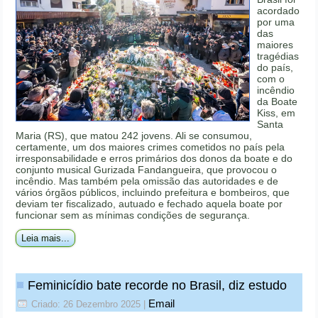
acordado
por uma
das
maiores
tragédias
do país,
com o
incêndio
da Boate
Kiss, em
Santa
Maria (RS), que matou 242 jovens. Ali se consumou,
certamente, um dos maiores crimes cometidos no país pela
irresponsabilidade e erros primários dos donos da boate e do
conjunto musical Gurizada Fandangueira, que provocou o
incêndio. Mas também pela omissão das autoridades e de
vários órgãos públicos, incluindo prefeitura e bombeiros, que
deviam ter fiscalizado, autuado e fechado aquela boate por
funcionar sem as mínimas condições de segurança.
Leia mais...
Feminicídio bate recorde no Brasil, diz estudo
Email
Criado: 26 Dezembro 2025
|