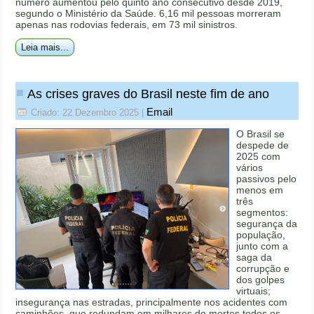
número aumentou pelo quinto ano consecutivo desde 2019,
segundo o Ministério da Saúde. 6,16 mil pessoas morreram
apenas nas rodovias federais, em 73 mil sinistros.
Leia mais...
As crises graves do Brasil neste fim de ano
Email
Criado: 22 Dezembro 2025
|
O Brasil se
despede de
2025 com
vários
passivos pelo
menos em
três
segmentos:
segurança da
população,
junto com a
saga da
corrupção e
dos golpes
virtuais;
insegurança nas estradas, principalmente nos acidentes com
caminhões, que redundam em milhares de mortes todos os