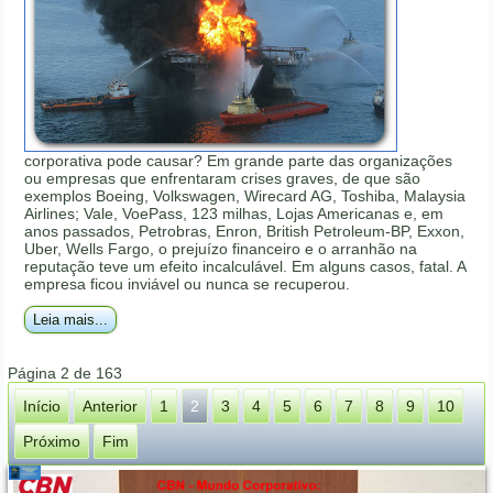
corporativa pode causar? Em grande parte das organizações
ou empresas que enfrentaram crises graves, de que são
exemplos Boeing, Volkswagen, Wirecard AG, Toshiba, Malaysia
Airlines; Vale, VoePass, 123 milhas, Lojas Americanas e, em
anos passados, Petrobras, Enron, British Petroleum-BP, Exxon,
Uber, Wells Fargo, o prejuízo financeiro e o arranhão na
reputação teve um efeito incalculável. Em alguns casos, fatal. A
empresa ficou inviável ou nunca se recuperou.
Leia mais...
Página 2 de 163
Início
Anterior
1
2
3
4
5
6
7
8
9
10
Próximo
Fim