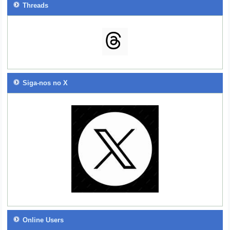
Threads
Siga-nos no X
Online Users