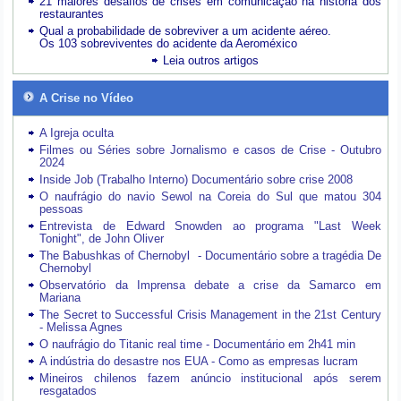
21 maiores desafios de crises em comunicação na história dos
restaurantes
Qual a probabilidade de sobreviver a um acidente aéreo.
Os 103 sobreviventes do acidente da Aeroméxico
Leia outros artigos
A Crise no Vídeo
A Igreja oculta
Filmes ou Séries sobre Jornalismo e casos de Crise - Outubro
2024
Inside Job (Trabalho Interno) Documentário sobre crise 2008
O naufrágio do navio Sewol na Coreia do Sul que matou 304
pessoas
Entrevista de Edward Snowden ao programa "Last Week
Tonight", de John Oliver
The Babushkas of Chernobyl - Documentário sobre a tragédia De
Chernobyl
Observatório da Imprensa debate a crise da Samarco em
Mariana
The Secret to Successful Crisis Management in the 21st Century
- Melissa Agnes
O naufrágio do Titanic real time - Documentário em 2h41 min
A indústria do desastre nos EUA - Como as empresas lucram
Mineiros chilenos fazem anúncio institucional após serem
resgatados