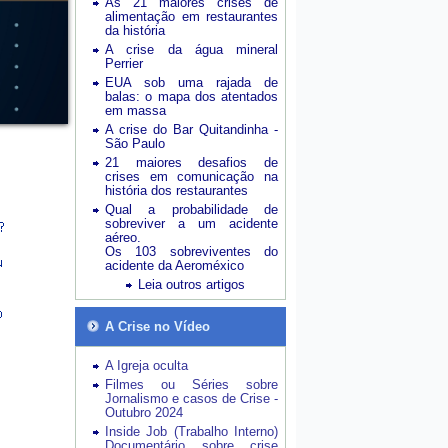
As 21 maiores crises de
alimentação em restaurantes
da história
A crise da água mineral
Perrier
EUA sob uma rajada de
balas: o mapa dos atentados
em massa
A crise do Bar Quitandinha -
São Paulo
21 maiores desafios de
crises em comunicação na
história dos restaurantes
Qual a probabilidade de
sobreviver a um acidente
aéreo.
Os 103 sobreviventes do
acidente da Aeroméxico
Leia outros artigos
A Crise no Vídeo
A Igreja oculta
Filmes ou Séries sobre
Jornalismo e casos de Crise -
Outubro 2024
Inside Job (Trabalho Interno)
Documentário sobre crise