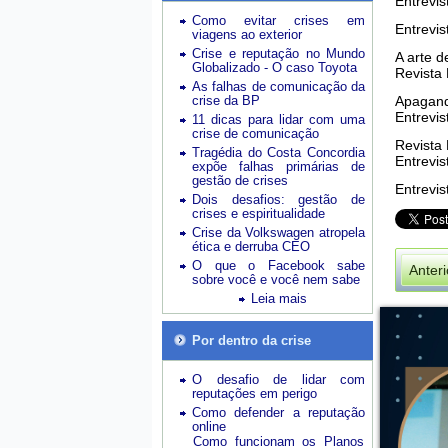
Entrevis
Como evitar crises em
Entrevis
viagens ao exterior
Crise e reputação no Mundo
A arte 
Globalizado - O caso Toyota
Revista
As falhas de comunicação da
crise da BP
Apagand
Entrevi
11 dicas para lidar com uma
crise de comunicação
Revista
Tragédia do Costa Concordia
Entrevi
expõe falhas primárias de
gestão de crises
Entrevi
Dois desafios: gestão de
crises e espiritualidade
Crise da Volkswagen atropela
ética e derruba CEO
O que o Facebook sabe
Anteri
sobre você e você nem sabe
Leia mais
Por dentro da crise
O desafio de lidar com
reputações em perigo
Como defender a reputação
online
Como funcionam os Planos