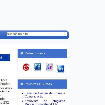
Redes Sociais
risis
stados
Palestras e Cursos
ios anos
o Anual
Canal de Gestão de Crises e
s
Comunicação
ndo
–
Entrevista ao programa
hão 232
Mundo Corporativo-CBN