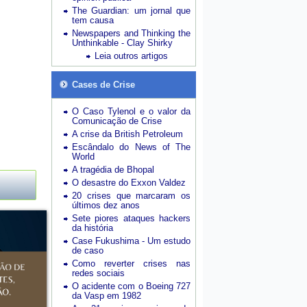
The Guardian: um jornal que
tem causa
Newspapers and Thinking the
Unthinkable - Clay Shirky
Leia outros artigos
Cases de Crise
O Caso Tylenol e o valor da
Comunicação de Crise
A crise da British Petroleum
Escândalo do News of The
World
A tragédia de Bhopal
O desastre do Exxon Valdez
20 crises que marcaram os
últimos dez anos
Sete piores ataques hackers
da história
Case Fukushima - Um estudo
de caso
Como reverter crises nas
redes sociais
O acidente com o Boeing 727
da Vasp em 1982