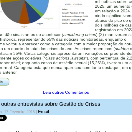
mil notícias sobre c
2025, um aumento
em relação a 2024.
ainda significativa
abaixo do pico de 
dois milhões de ca
registrados em 202
ue dão sinais antes de acontecer
(smoldering crises
) (2) mantiveram s
histórica, representando 65% das notícias monitoradas, enquanto o
me voltou a aparecer como a categoria com a maior proporção de notí
 um quarto do total das crises do ano. As crises repentinas (
sudden cr
ntaram 35%. Várias categorias apresentaram variações surpreendente
mente ações coletivas (*
class actions lawsuits
*), com percentual de 2,
menor nível; enquanto casos de assédio sexual (15,26%), tiveram um 
 normal. Categoria esta que nunca apareceu com tanto destaque, em q
o anterior.
is...
Leia outros Comentários
 outras entrevistas sobre Gestão de Crises
Email
o: 17 Fevereiro 2015
|