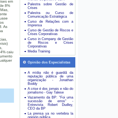
rises em
Palestra sobre Gestão de
 de 8%
Crises
 Mas,
Palestra ou Curso de
mente
Comunicação Estratégica
quase
Curso de Relações com a
sos
Imprensa
3. As
Curso de Gestão de Riscos e
ua
Crises Corporativas
Curso in Company de Gestão
cias,
de Riscos e Crises
isis
)
Corporativas
s,
Media Training
24% caiu
aumento
ualquer
Opinião dos Especialistas
A mídia não é guardiã da
reputação pública de uma
organização - Jonathan
Boddy
A crise é dos jornais e não do
jornalismo - Gay Talese
Vazamento da BP: "Foi uma
sucessão de erros" -
Entrevista Robert Dudley,
CEO da BP
La prensa ya no vertebra la
opinión pública