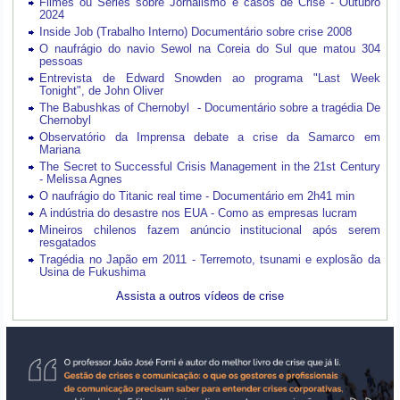
Filmes ou Séries sobre Jornalismo e casos de Crise - Outubro
2024
Inside Job (Trabalho Interno) Documentário sobre crise 2008
O naufrágio do navio Sewol na Coreia do Sul que matou 304
pessoas
Entrevista de Edward Snowden ao programa "Last Week
Tonight", de John Oliver
The Babushkas of Chernobyl - Documentário sobre a tragédia De
Chernobyl
Observatório da Imprensa debate a crise da Samarco em
Mariana
The Secret to Successful Crisis Management in the 21st Century
- Melissa Agnes
O naufrágio do Titanic real time - Documentário em 2h41 min
A indústria do desastre nos EUA - Como as empresas lucram
Mineiros chilenos fazem anúncio institucional após serem
resgatados
Tragédia no Japão em 2011 - Terremoto, tsunami e explosão da
Usina de Fukushima
Assista a outros vídeos de crise