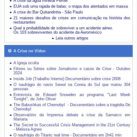
A crise da água mineral Perrier
EUA sob uma rajada de balas: o mapa dos atentados em massa
A crise do Bar Quitandinha - São Paulo
21 maiores desafios de crises em comunicação na história dos
restaurantes
Qual a probabilidade de sobreviver a um acidente aéreo.
Os 103 sobreviventes do acidente da Aeroméxico
Leia outros artigos
A Crise no Vídeo
A Igreja oculta
Filmes ou Séries sobre Jornalismo e casos de Crise - Outubro
2024
Inside Job (Trabalho Interno) Documentário sobre crise 2008
O naufrágio do navio Sewol na Coreia do Sul que matou 304
pessoas
Entrevista de Edward Snowden ao programa "Last Week
Tonight", de John Oliver
The Babushkas of Chernobyl - Documentário sobre a tragédia De
Chernobyl
Observatório da Imprensa debate a crise da Samarco em
Mariana
The Secret to Successful Crisis Management in the 21st Century
- Melissa Agnes
O naufrágio do Titanic real time - Documentário em 2h41 min