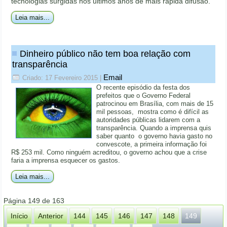
tecnologias surgidas nos últimos anos de mais rápida difusão.
Leia mais...
Dinheiro público não tem boa relação com
transparência
Email
Criado: 17 Fevereiro 2015
|
O recente episódio da festa dos
prefeitos que o Governo Federal
patrocinou em Brasília, com mais de 15
mil pessoas, mostra como é difícil as
autoridades públicas lidarem com a
transparência. Quando a imprensa quis
saber quanto o governo havia gasto no
convescote, a primeira informação foi
R$ 253 mil. Como ninguém acreditou, o governo achou que a crise
faria a imprensa esquecer os gastos.
Leia mais...
Página 149 de 163
Início
Anterior
144
145
146
147
148
149