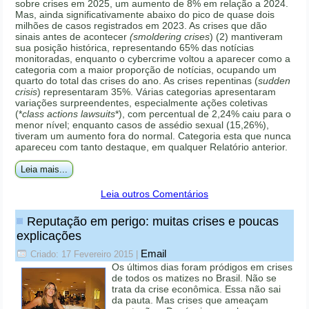
sobre crises em 2025, um aumento de 8% em relação a 2024.
Mas, ainda significativamente abaixo do pico de quase dois
milhões de casos registrados em 2023. As crises que dão
sinais antes de acontecer
(smoldering crises
) (2) mantiveram
sua posição histórica, representando 65% das notícias
monitoradas, enquanto o cybercrime voltou a aparecer como a
categoria com a maior proporção de notícias, ocupando um
quarto do total das crises do ano. As crises repentinas (
sudden
crisis
) representaram 35%. Várias categorias apresentaram
variações surpreendentes, especialmente ações coletivas
(*
class actions lawsuits
*), com percentual de 2,24% caiu para o
menor nível; enquanto casos de assédio sexual (15,26%),
tiveram um aumento fora do normal. Categoria esta que nunca
apareceu com tanto destaque, em qualquer Relatório anterior.
Leia mais...
Leia outros Comentários
Reputação em perigo: muitas crises e poucas
explicações
Email
Criado: 17 Fevereiro 2015
|
Os últimos dias foram pródigos em crises
de todos os matizes no Brasil. Não se
trata da crise econômica. Essa não sai
da pauta. Mas crises que ameaçam