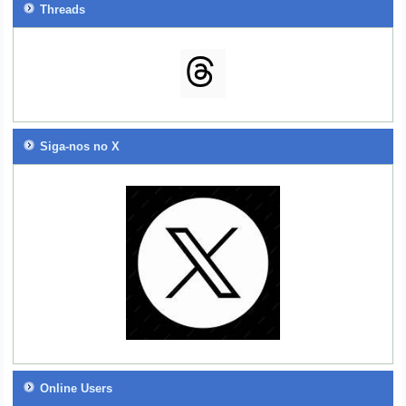
Threads
Siga-nos no X
Online Users