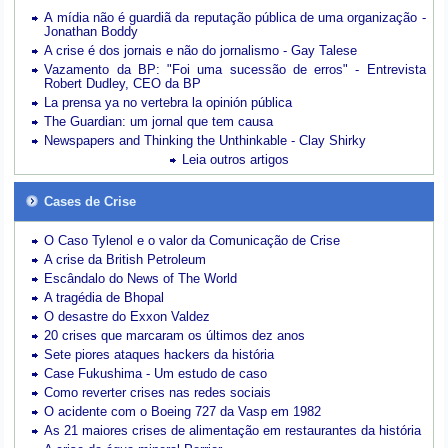
A mídia não é guardiã da reputação pública de uma organização -
Jonathan Boddy
A crise é dos jornais e não do jornalismo - Gay Talese
Vazamento da BP: "Foi uma sucessão de erros" - Entrevista
Robert Dudley, CEO da BP
La prensa ya no vertebra la opinión pública
The Guardian: um jornal que tem causa
Newspapers and Thinking the Unthinkable - Clay Shirky
Leia outros artigos
Cases de Crise
O Caso Tylenol e o valor da Comunicação de Crise
A crise da British Petroleum
Escândalo do News of The World
A tragédia de Bhopal
O desastre do Exxon Valdez
20 crises que marcaram os últimos dez anos
Sete piores ataques hackers da história
Case Fukushima - Um estudo de caso
Como reverter crises nas redes sociais
O acidente com o Boeing 727 da Vasp em 1982
As 21 maiores crises de alimentação em restaurantes da história