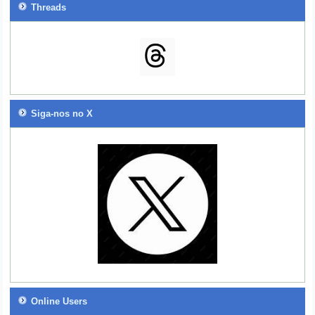
Threads
Siga-nos no X
Online Users