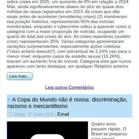
sobre crises em 2025, um aumento de 8% em relação a 2024.
Mas, ainda significativamente abaixo do pico de quase dois
milhões de casos registrados em 2023. As crises que dão
sinais antes de acontecer
(smoldering crises
) (2) mantiveram
sua posição histórica, representando 65% das notícias
monitoradas, enquanto o cybercrime voltou a aparecer como a
categoria com a maior proporção de notícias, ocupando um
quarto do total das crises do ano. As crises repentinas (
sudden
crisis
) representaram 35%. Várias categorias apresentaram
variações surpreendentes, especialmente ações coletivas
(*
class actions lawsuits
*), com percentual de 2,24% caiu para o
menor nível; enquanto casos de assédio sexual (15,26%),
tiveram um aumento fora do normal. Categoria esta que nunca
apareceu com tanto destaque, em qualquer Relatório anterior.
Leia mais...
Leia outros Comentários
A Copa do Mundo não é nossa: discriminação,
racismo e mercantilismo
Email
Criado: 17 Junho 2026
|
Quatro anos
passam rápido. O
Brasil se preparou
para aquele