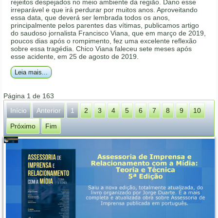
rejeitos despejados no meio ambiente da região. Dano esse
irreparável e que irá perdurar por muitos anos. Aproveitando
essa data, que deverá ser lembrada todos os anos,
principalmente pelos parentes das vítimas, publicamos artigo
do saudoso jornalista Francisco Viana, que em março de 2019,
poucos dias após o rompimento, fez uma excelente reflexão
sobre essa tragédia. Chico Viana faleceu sete meses após
esse acidente, em 25 de agosto de 2019.
Leia mais...
Página 1 de 163
Início
Anterior
1
2
3
4
5
6
7
8
9
10
Próximo
Fim