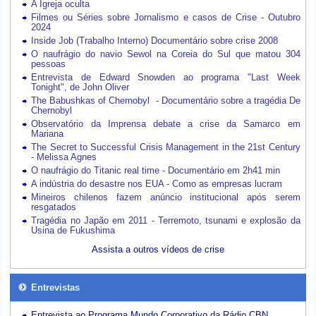
A Igreja oculta
Filmes ou Séries sobre Jornalismo e casos de Crise - Outubro
2024
Inside Job (Trabalho Interno) Documentário sobre crise 2008
O naufrágio do navio Sewol na Coreia do Sul que matou 304
pessoas
Entrevista de Edward Snowden ao programa "Last Week
Tonight", de John Oliver
The Babushkas of Chernobyl - Documentário sobre a tragédia De
Chernobyl
Observatório da Imprensa debate a crise da Samarco em
Mariana
The Secret to Successful Crisis Management in the 21st Century
- Melissa Agnes
O naufrágio do Titanic real time - Documentário em 2h41 min
A indústria do desastre nos EUA - Como as empresas lucram
Mineiros chilenos fazem anúncio institucional após serem
resgatados
Tragédia no Japão em 2011 - Terremoto, tsunami e explosão da
Usina de Fukushima
Assista a outros vídeos de crise
Entrevistas
Entrevista ao Programa Mundo Corporativo da Rádio CBN