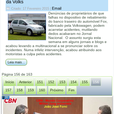
da Volks
Email
Criado: 17 Fevereiro 2015
|
Denúncias de proprietários de que
falhas no dispositivo de rebatimento
do banco traseiro do automóvel Fox,
fabricado pela Volkswagen, podem
acarretar acidentes, mutilando
dedos acabaram no Jornal
Nacional. O assunto surgiu esta
semana em alguns jornais e blogs e
acabou levando a multinacional a se pronunciar sobre os
incidentes. Numa infeliz intervenção, acabou atribuindo aos
motoristas a culpa pelos acidentes.
Leia mais...
Página 156 de 163
Início
Anterior
151
152
153
154
155
156
157
158
159
160
Próximo
Fim