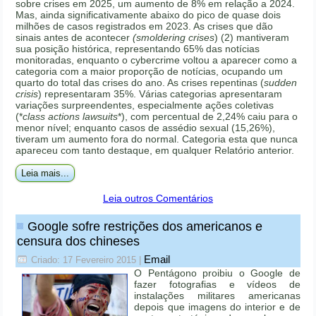
sobre crises em 2025, um aumento de 8% em relação a 2024.
Mas, ainda significativamente abaixo do pico de quase dois
milhões de casos registrados em 2023. As crises que dão
sinais antes de acontecer
(smoldering crises
) (2) mantiveram
sua posição histórica, representando 65% das notícias
monitoradas, enquanto o cybercrime voltou a aparecer como a
categoria com a maior proporção de notícias, ocupando um
quarto do total das crises do ano. As crises repentinas (
sudden
crisis
) representaram 35%. Várias categorias apresentaram
variações surpreendentes, especialmente ações coletivas
(*
class actions lawsuits
*), com percentual de 2,24% caiu para o
menor nível; enquanto casos de assédio sexual (15,26%),
tiveram um aumento fora do normal. Categoria esta que nunca
apareceu com tanto destaque, em qualquer Relatório anterior.
Leia mais...
Leia outros Comentários
Google sofre restrições dos americanos e
censura dos chineses
Email
Criado: 17 Fevereiro 2015
|
O Pentágono proibiu o Google de
fazer fotografias e vídeos de
instalações militares americanas
depois que imagens do interior e de