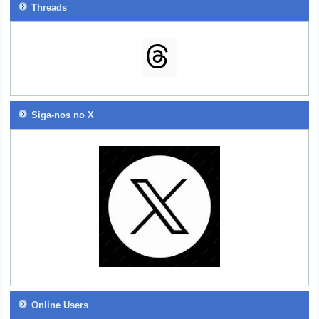
Threads
Siga-nos no X
Online Users