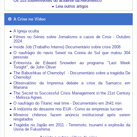
Os 103 sobreviventes do acidente da Aeroméxico
Leia outros artigos
A Crise no Vídeo
A Igreja oculta
Filmes ou Séries sobre Jornalismo e casos de Crise - Outubro
2024
Inside Job (Trabalho Interno) Documentário sobre crise 2008
O naufrágio do navio Sewol na Coreia do Sul que matou 304
pessoas
Entrevista de Edward Snowden ao programa "Last Week
Tonight", de John Oliver
The Babushkas of Chernobyl - Documentário sobre a tragédia De
Chernobyl
Observatório da Imprensa debate a crise da Samarco em
Mariana
The Secret to Successful Crisis Management in the 21st Century
- Melissa Agnes
O naufrágio do Titanic real time - Documentário em 2h41 min
A indústria do desastre nos EUA - Como as empresas lucram
Mineiros chilenos fazem anúncio institucional após serem
resgatados
Tragédia no Japão em 2011 - Terremoto, tsunami e explosão da
Usina de Fukushima