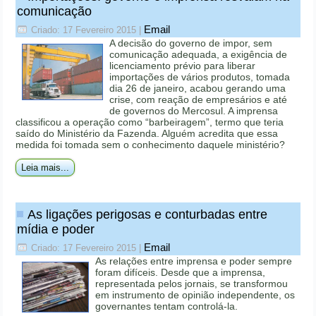
comunicação
Email
Criado: 17 Fevereiro 2015
|
A decisão do governo de impor, sem
comunicação adequada, a exigência de
licenciamento prévio para liberar
importações de vários produtos, tomada
dia 26 de janeiro, acabou gerando uma
crise, com reação de empresários e até
de governos do Mercosul. A imprensa
classificou a operação como “barbeiragem”, termo que teria
saído do Ministério da Fazenda. Alguém acredita que essa
medida foi tomada sem o conhecimento daquele ministério?
Leia mais...
As ligações perigosas e conturbadas entre
mídia e poder
Email
Criado: 17 Fevereiro 2015
|
As relações entre imprensa e poder sempre
foram difíceis. Desde que a imprensa,
representada pelos jornais, se transformou
em instrumento de opinião independente, os
governantes tentam controlá-la.