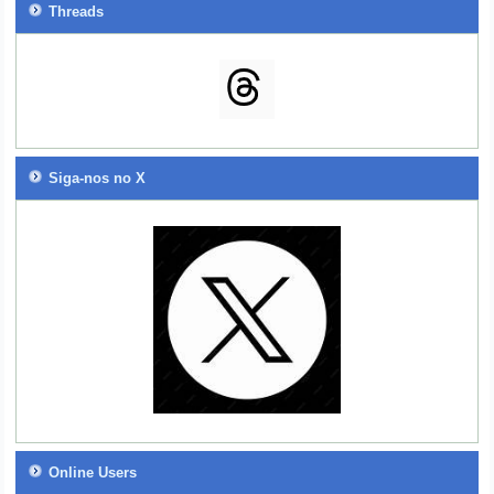
Threads
Siga-nos no X
Online Users