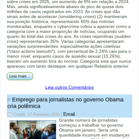
sobre crises em 2025, um aumento de 8% em relação a 2024.
Mas, ainda significativamente abaixo do pico de quase dois
milhões de casos registrados em 2023. As crises que dão
sinais antes de acontecer
(smoldering crises
) (2) mantiveram
sua posição histórica, representando 65% das notícias
monitoradas, enquanto o cybercrime voltou a aparecer como a
categoria com a maior proporção de notícias, ocupando um
quarto do total das crises do ano. As crises repentinas (
sudden
crisis
) representaram 35%. Várias categorias apresentaram
variações surpreendentes, especialmente ações coletivas
(*
class actions lawsuits
*), com percentual de 2,24% caiu para o
menor nível; enquanto casos de assédio sexual (15,26%),
tiveram um aumento fora do normal. Categoria esta que nunca
apareceu com tanto destaque, em qualquer Relatório anterior.
Leia mais...
Leia outros Comentários
Emprego para jornalistas no governo Obama
cria polêmica
Email
Criado: 17 Fevereiro 2015
|
Grande número de jornalistas
começou a trabalhar no governo
Obama em janeiro. Seria uma
quantidade incomum em mudanças