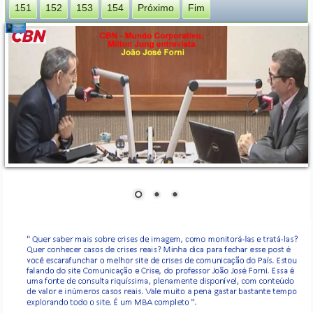
151
152
153
154
Próximo
Fim