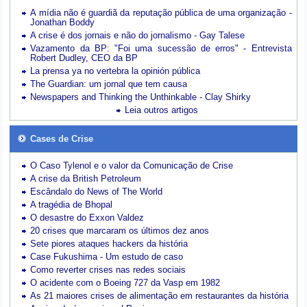
A mídia não é guardiã da reputação pública de uma organização -
Jonathan Boddy
A crise é dos jornais e não do jornalismo - Gay Talese
Vazamento da BP: "Foi uma sucessão de erros" - Entrevista
Robert Dudley, CEO da BP
La prensa ya no vertebra la opinión pública
The Guardian: um jornal que tem causa
Newspapers and Thinking the Unthinkable - Clay Shirky
Leia outros artigos
Cases de Crise
O Caso Tylenol e o valor da Comunicação de Crise
A crise da British Petroleum
Escândalo do News of The World
A tragédia de Bhopal
O desastre do Exxon Valdez
20 crises que marcaram os últimos dez anos
Sete piores ataques hackers da história
Case Fukushima - Um estudo de caso
Como reverter crises nas redes sociais
O acidente com o Boeing 727 da Vasp em 1982
As 21 maiores crises de alimentação em restaurantes da história