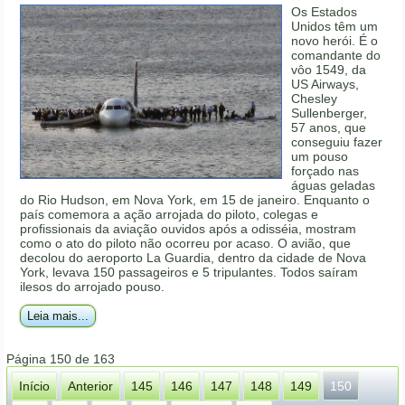
Os Estados
Unidos têm um
novo herói. É o
comandante do
vôo 1549, da
US Airways,
Chesley
Sullenberger,
57 anos, que
conseguiu fazer
um pouso
forçado nas
águas geladas
do Rio Hudson, em Nova York, em 15 de janeiro. Enquanto o
país comemora a ação arrojada do piloto, colegas e
profissionais da aviação ouvidos após a odisséia, mostram
como o ato do piloto não ocorreu por acaso. O avião, que
decolou do aeroporto La Guardia, dentro da cidade de Nova
York, levava 150 passageiros e 5 tripulantes. Todos saíram
ilesos do arrojado pouso.
Leia mais...
Página 150 de 163
Início
Anterior
145
146
147
148
149
150