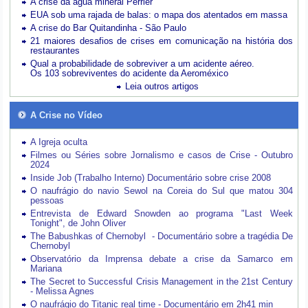
A crise da água mineral Perrier
EUA sob uma rajada de balas: o mapa dos atentados em massa
A crise do Bar Quitandinha - São Paulo
21 maiores desafios de crises em comunicação na história dos
restaurantes
Qual a probabilidade de sobreviver a um acidente aéreo.
Os 103 sobreviventes do acidente da Aeroméxico
Leia outros artigos
A Crise no Vídeo
A Igreja oculta
Filmes ou Séries sobre Jornalismo e casos de Crise - Outubro
2024
Inside Job (Trabalho Interno) Documentário sobre crise 2008
O naufrágio do navio Sewol na Coreia do Sul que matou 304
pessoas
Entrevista de Edward Snowden ao programa "Last Week
Tonight", de John Oliver
The Babushkas of Chernobyl - Documentário sobre a tragédia De
Chernobyl
Observatório da Imprensa debate a crise da Samarco em
Mariana
The Secret to Successful Crisis Management in the 21st Century
- Melissa Agnes
O naufrágio do Titanic real time - Documentário em 2h41 min