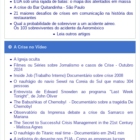
EUA sob uma rajada de balas: o mapa dos atentados em massa
A crise do Bar Quitandinha - São Paulo
21 maiores desafios de crises em comunicação na história dos
restaurantes
Qual a probabilidade de sobreviver a um acidente aéreo.
Os 103 sobreviventes do acidente da Aeroméxico
Leia outros artigos
A Crise no Vídeo
A Igreja oculta
Filmes ou Séries sobre Jornalismo e casos de Crise - Outubro
2024
Inside Job (Trabalho Interno) Documentário sobre crise 2008
O naufrágio do navio Sewol na Coreia do Sul que matou 304
pessoas
Entrevista de Edward Snowden ao programa "Last Week
Tonight", de John Oliver
The Babushkas of Chernobyl - Documentário sobre a tragédia De
Chernobyl
Observatório da Imprensa debate a crise da Samarco em
Mariana
The Secret to Successful Crisis Management in the 21st Century
- Melissa Agnes
O naufrágio do Titanic real time - Documentário em 2h41 min
A indústria do desastre nos EUA - Como as empresas lucram