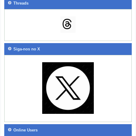
Threads
Siga-nos no X
Online Users