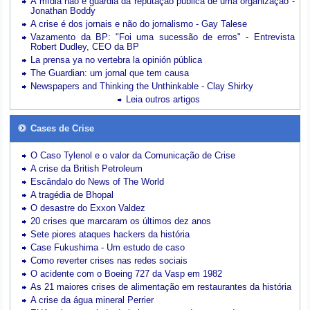
A mídia não é guardiã da reputação pública de uma organização -
Jonathan Boddy
A crise é dos jornais e não do jornalismo - Gay Talese
Vazamento da BP: "Foi uma sucessão de erros" - Entrevista
Robert Dudley, CEO da BP
La prensa ya no vertebra la opinión pública
The Guardian: um jornal que tem causa
Newspapers and Thinking the Unthinkable - Clay Shirky
Leia outros artigos
Cases de Crise
O Caso Tylenol e o valor da Comunicação de Crise
A crise da British Petroleum
Escândalo do News of The World
A tragédia de Bhopal
O desastre do Exxon Valdez
20 crises que marcaram os últimos dez anos
Sete piores ataques hackers da história
Case Fukushima - Um estudo de caso
Como reverter crises nas redes sociais
O acidente com o Boeing 727 da Vasp em 1982
As 21 maiores crises de alimentação em restaurantes da história
A crise da água mineral Perrier