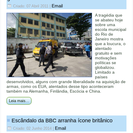
Email
Criado: 07 Abril 2011
|
A tragédia que
se abateu hoje
sobre uma
escola municipal
do Rio de
Janeiro mostra
que a loucura, o
atentado
gratuito e sem
motivações
políticas se
globalizou.
Limitado a
países
desenvolvidos, alguns com grande liberalidade na aquisição de
armas, como os EUA, atentados desse tipo aconteceram
também na Alemanha, Finlândia, Escócia e China.
Leia mais...
Escândalo da BBC arranha ícone britânico
Email
Criado: 02 Junho 2014
|