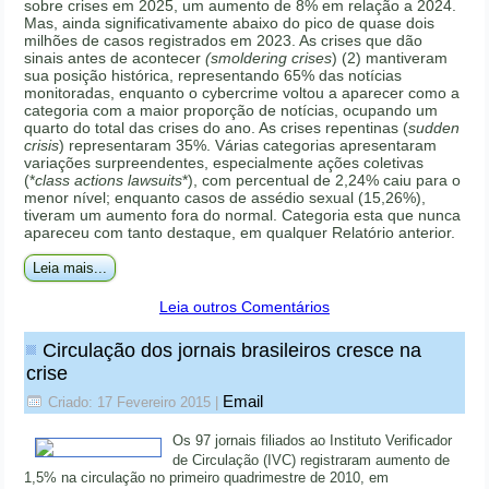
sobre crises em 2025, um aumento de 8% em relação a 2024.
Mas, ainda significativamente abaixo do pico de quase dois
milhões de casos registrados em 2023. As crises que dão
sinais antes de acontecer
(smoldering crises
) (2) mantiveram
sua posição histórica, representando 65% das notícias
monitoradas, enquanto o cybercrime voltou a aparecer como a
categoria com a maior proporção de notícias, ocupando um
quarto do total das crises do ano. As crises repentinas (
sudden
crisis
) representaram 35%. Várias categorias apresentaram
variações surpreendentes, especialmente ações coletivas
(*
class actions lawsuits
*), com percentual de 2,24% caiu para o
menor nível; enquanto casos de assédio sexual (15,26%),
tiveram um aumento fora do normal. Categoria esta que nunca
apareceu com tanto destaque, em qualquer Relatório anterior.
Leia mais...
Leia outros Comentários
Circulação dos jornais brasileiros cresce na
crise
Email
Criado: 17 Fevereiro 2015
|
Os 97 jornais filiados ao Instituto Verificador
de Circulação (IVC) registraram aumento de
1,5% na circulação no primeiro quadrimestre de 2010, em