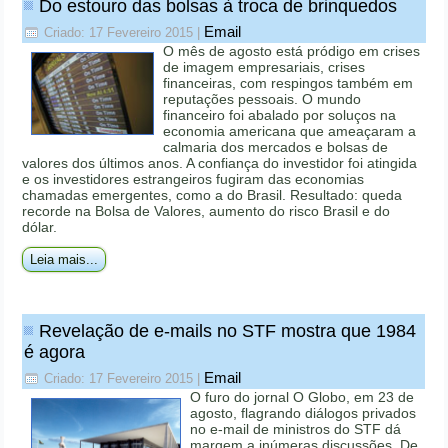
Do estouro das bolsas à troca de brinquedos
Email
Criado: 17 Fevereiro 2015
|
O mês de agosto está pródigo em crises
de imagem empresariais, crises
financeiras, com respingos também em
reputações pessoais. O mundo
financeiro foi abalado por soluços na
economia americana que ameaçaram a
calmaria dos mercados e bolsas de
valores dos últimos anos. A confiança do investidor foi atingida
e os investidores estrangeiros fugiram das economias
chamadas emergentes, como a do Brasil. Resultado: queda
recorde na Bolsa de Valores, aumento do risco Brasil e do
dólar.
Leia mais...
Revelação de e-mails no STF mostra que 1984
é agora
Email
Criado: 17 Fevereiro 2015
|
O furo do jornal O Globo, em 23 de
agosto, flagrando diálogos privados
no e-mail de ministros do STF dá
margem a inúmeras discussões. De