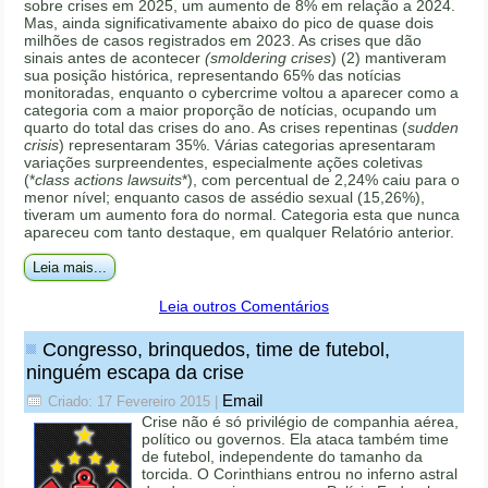
sobre crises em 2025, um aumento de 8% em relação a 2024.
Mas, ainda significativamente abaixo do pico de quase dois
milhões de casos registrados em 2023. As crises que dão
sinais antes de acontecer
(smoldering crises
) (2) mantiveram
sua posição histórica, representando 65% das notícias
monitoradas, enquanto o cybercrime voltou a aparecer como a
categoria com a maior proporção de notícias, ocupando um
quarto do total das crises do ano. As crises repentinas (
sudden
crisis
) representaram 35%. Várias categorias apresentaram
variações surpreendentes, especialmente ações coletivas
(*
class actions lawsuits
*), com percentual de 2,24% caiu para o
menor nível; enquanto casos de assédio sexual (15,26%),
tiveram um aumento fora do normal. Categoria esta que nunca
apareceu com tanto destaque, em qualquer Relatório anterior.
Leia mais...
Leia outros Comentários
Congresso, brinquedos, time de futebol,
ninguém escapa da crise
Email
Criado: 17 Fevereiro 2015
|
Crise não é só privilégio de companhia aérea,
político ou governos. Ela ataca também time
de futebol, independente do tamanho da
torcida. O Corinthians entrou no inferno astral