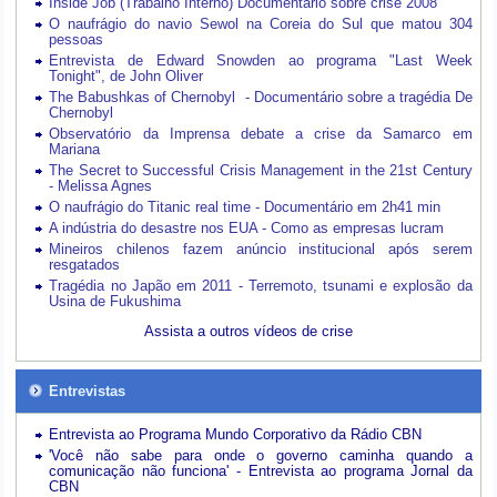
Inside Job (Trabalho Interno) Documentário sobre crise 2008
O naufrágio do navio Sewol na Coreia do Sul que matou 304
pessoas
Entrevista de Edward Snowden ao programa "Last Week
Tonight", de John Oliver
The Babushkas of Chernobyl - Documentário sobre a tragédia De
Chernobyl
Observatório da Imprensa debate a crise da Samarco em
Mariana
The Secret to Successful Crisis Management in the 21st Century
- Melissa Agnes
O naufrágio do Titanic real time - Documentário em 2h41 min
A indústria do desastre nos EUA - Como as empresas lucram
Mineiros chilenos fazem anúncio institucional após serem
resgatados
Tragédia no Japão em 2011 - Terremoto, tsunami e explosão da
Usina de Fukushima
Assista a outros vídeos de crise
Entrevistas
Entrevista ao Programa Mundo Corporativo da Rádio CBN
'Você não sabe para onde o governo caminha quando a
comunicação não funciona' - Entrevista ao programa Jornal da
CBN