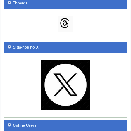
Threads
Siga-nos no X
Online Users