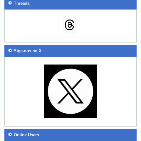
Threads
Siga-nos no X
Online Users