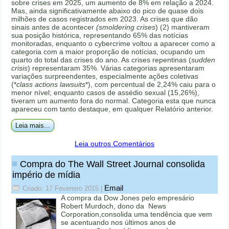
sobre crises em 2025, um aumento de 8% em relação a 2024.
Mas, ainda significativamente abaixo do pico de quase dois
milhões de casos registrados em 2023. As crises que dão
sinais antes de acontecer
(smoldering crises
) (2) mantiveram
sua posição histórica, representando 65% das notícias
monitoradas, enquanto o cybercrime voltou a aparecer como a
categoria com a maior proporção de notícias, ocupando um
quarto do total das crises do ano. As crises repentinas (
sudden
crisis
) representaram 35%. Várias categorias apresentaram
variações surpreendentes, especialmente ações coletivas
(*
class actions lawsuits
*), com percentual de 2,24% caiu para o
menor nível; enquanto casos de assédio sexual (15,26%),
tiveram um aumento fora do normal. Categoria esta que nunca
apareceu com tanto destaque, em qualquer Relatório anterior.
Leia mais...
Leia outros Comentários
Compra do The Wall Street Journal consolida
império de mídia
Email
Criado: 17 Fevereiro 2015
|
A compra da Dow Jones pelo empresário
Robert Murdoch, dono da News
Corporation,consolida uma tendência que vem
se acentuando nos últimos anos de