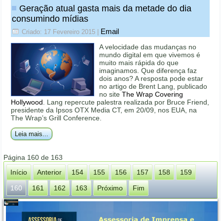
Geração atual gasta mais da metade do dia
consumindo mídias
Email
Criado: 17 Fevereiro 2015
|
A velocidade das mudanças no
mundo digital em que vivemos é
muito mais rápida do que
imaginamos. Que diferença faz
dois anos? A resposta pode estar
no artigo de Brent Lang, publicado
no site
The Wrap Covering
Hollywood
. Lang repercute palestra realizada por Bruce Friend,
presidente da Ipsos OTX Media CT, em 20/09, nos EUA, na
The Wrap’s Grill Conference.
Leia mais...
Página 160 de 163
Início
Anterior
154
155
156
157
158
159
160
161
162
163
Próximo
Fim