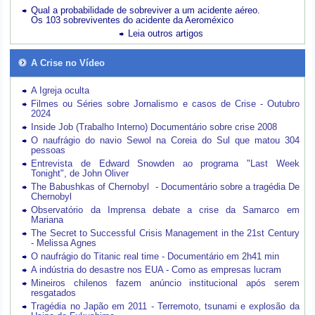
Qual a probabilidade de sobreviver a um acidente aéreo.
Os 103 sobreviventes do acidente da Aeroméxico
Leia outros artigos
A Crise no Vídeo
A Igreja oculta
Filmes ou Séries sobre Jornalismo e casos de Crise - Outubro
2024
Inside Job (Trabalho Interno) Documentário sobre crise 2008
O naufrágio do navio Sewol na Coreia do Sul que matou 304
pessoas
Entrevista de Edward Snowden ao programa "Last Week
Tonight", de John Oliver
The Babushkas of Chernobyl - Documentário sobre a tragédia De
Chernobyl
Observatório da Imprensa debate a crise da Samarco em
Mariana
The Secret to Successful Crisis Management in the 21st Century
- Melissa Agnes
O naufrágio do Titanic real time - Documentário em 2h41 min
A indústria do desastre nos EUA - Como as empresas lucram
Mineiros chilenos fazem anúncio institucional após serem
resgatados
Tragédia no Japão em 2011 - Terremoto, tsunami e explosão da