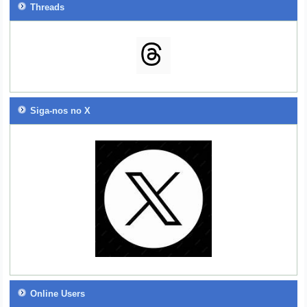
Threads
Siga-nos no X
Online Users