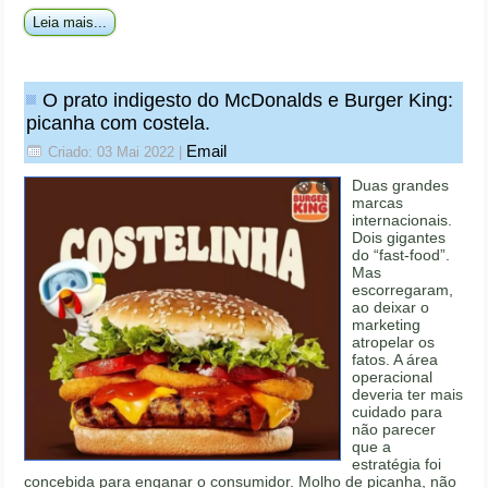
Leia mais...
O prato indigesto do McDonalds e Burger King:
picanha com costela.
Email
Criado: 03 Mai 2022
|
Duas grandes
marcas
internacionais.
Dois gigantes
do “fast-food”.
Mas
escorregaram,
ao deixar o
marketing
atropelar os
fatos. A área
operacional
deveria ter mais
cuidado para
não parecer
que a
estratégia foi
concebida para enganar o consumidor. Molho de picanha, não