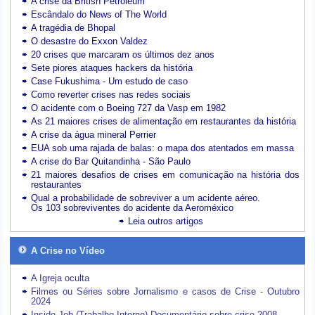
A crise da British Petroleum
Escândalo do News of The World
A tragédia de Bhopal
O desastre do Exxon Valdez
20 crises que marcaram os últimos dez anos
Sete piores ataques hackers da história
Case Fukushima - Um estudo de caso
Como reverter crises nas redes sociais
O acidente com o Boeing 727 da Vasp em 1982
As 21 maiores crises de alimentação em restaurantes da história
A crise da água mineral Perrier
EUA sob uma rajada de balas: o mapa dos atentados em massa
A crise do Bar Quitandinha - São Paulo
21 maiores desafios de crises em comunicação na história dos
restaurantes
Qual a probabilidade de sobreviver a um acidente aéreo.
Os 103 sobreviventes do acidente da Aeroméxico
Leia outros artigos
A Crise no Vídeo
A Igreja oculta
Filmes ou Séries sobre Jornalismo e casos de Crise - Outubro
2024
Inside Job (Trabalho Interno) Documentário sobre crise 2008