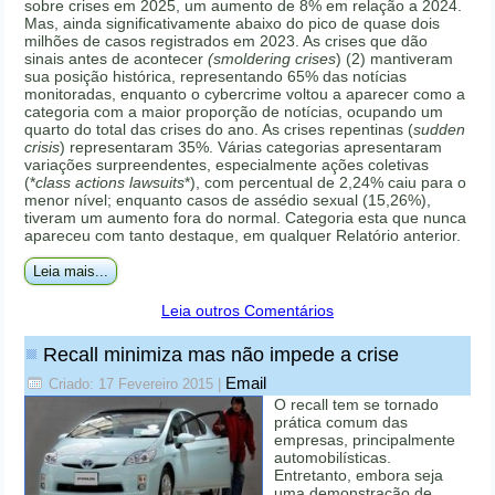
sobre crises em 2025, um aumento de 8% em relação a 2024.
Mas, ainda significativamente abaixo do pico de quase dois
milhões de casos registrados em 2023. As crises que dão
sinais antes de acontecer
(smoldering crises
) (2) mantiveram
sua posição histórica, representando 65% das notícias
monitoradas, enquanto o cybercrime voltou a aparecer como a
categoria com a maior proporção de notícias, ocupando um
quarto do total das crises do ano. As crises repentinas (
sudden
crisis
) representaram 35%. Várias categorias apresentaram
variações surpreendentes, especialmente ações coletivas
(*
class actions lawsuits
*), com percentual de 2,24% caiu para o
menor nível; enquanto casos de assédio sexual (15,26%),
tiveram um aumento fora do normal. Categoria esta que nunca
apareceu com tanto destaque, em qualquer Relatório anterior.
Leia mais...
Leia outros Comentários
Recall minimiza mas não impede a crise
Email
Criado: 17 Fevereiro 2015
|
O recall tem se tornado
prática comum das
empresas, principalmente
automobilísticas.
Entretanto, embora seja
uma demonstração de