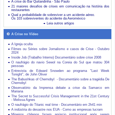
A crise do Bar Quitandinha - São Paulo
21 maiores desafios de crises em comunicação na história dos
restaurantes
Qual a probabilidade de sobreviver a um acidente aéreo.
Os 103 sobreviventes do acidente da Aeroméxico
Leia outros artigos
A Crise no Vídeo
A Igreja oculta
Filmes ou Séries sobre Jornalismo e casos de Crise - Outubro
2024
Inside Job (Trabalho Interno) Documentário sobre crise 2008
O naufrágio do navio Sewol na Coreia do Sul que matou 304
pessoas
Entrevista de Edward Snowden ao programa "Last Week
Tonight", de John Oliver
The Babushkas of Chernobyl - Documentário sobre a tragédia De
Chernobyl
Observatório da Imprensa debate a crise da Samarco em
Mariana
The Secret to Successful Crisis Management in the 21st Century
- Melissa Agnes
O naufrágio do Titanic real time - Documentário em 2h41 min
A indústria do desastre nos EUA - Como as empresas lucram
Mineiros chilenos fazem anúncio institucional após serem