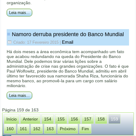
organização.
Leia mais...
Namoro derruba presidente do Banco Mundial
Email
Criado: 17 Fevereiro 2015
|
Há dois meses a área econômica tem acompanhado um fato
que acabou redundando na queda do Presidente do Banco
Mundial. Dele podemos tirar várias lições sobre a
administração de crise nas grandes organizações. O fato é que
Paul Wolfowitz, presidente do Banco Mundial, admitiu em abril
último ter favorecido sua namorada Shaha Riza, funcionária do
mesmo banco, ao promovê-la para um cargo com salário
milionário.
Leia mais...
Página 159 de 163
Início
Anterior
154
155
156
157
158
159
160
161
162
163
Próximo
Fim