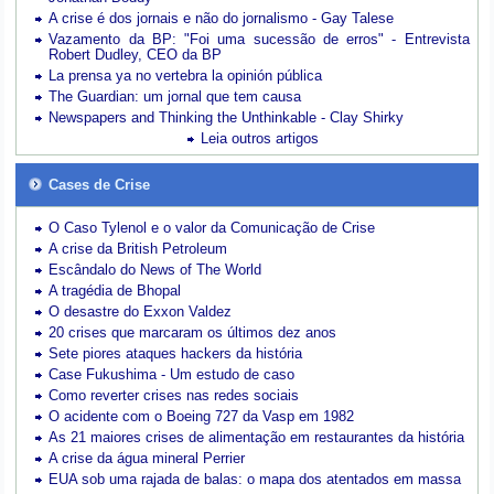
A crise é dos jornais e não do jornalismo - Gay Talese
Vazamento da BP: "Foi uma sucessão de erros" - Entrevista
Robert Dudley, CEO da BP
La prensa ya no vertebra la opinión pública
The Guardian: um jornal que tem causa
Newspapers and Thinking the Unthinkable - Clay Shirky
Leia outros artigos
Cases de Crise
O Caso Tylenol e o valor da Comunicação de Crise
A crise da British Petroleum
Escândalo do News of The World
A tragédia de Bhopal
O desastre do Exxon Valdez
20 crises que marcaram os últimos dez anos
Sete piores ataques hackers da história
Case Fukushima - Um estudo de caso
Como reverter crises nas redes sociais
O acidente com o Boeing 727 da Vasp em 1982
As 21 maiores crises de alimentação em restaurantes da história
A crise da água mineral Perrier
EUA sob uma rajada de balas: o mapa dos atentados em massa