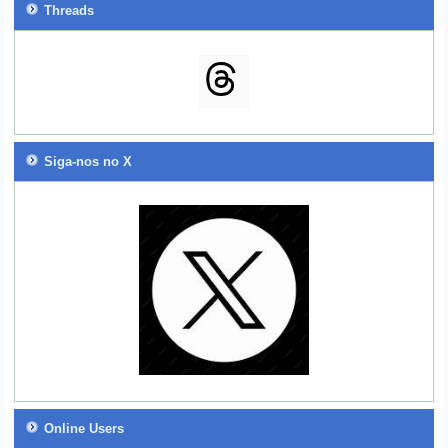
Threads
Siga-nos no X
Online Users