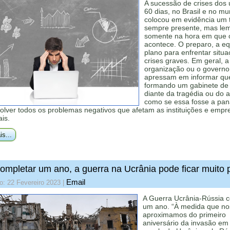
A sucessão de crises dos 
60 dias, no Brasil e no m
colocou em evidência um
sempre presente, mas le
somente na hora em que o
acontece. O preparo, a eq
plano para enfrentar situ
crises graves. Em geral, a
organização ou o governo
apressam em informar que
formando um gabinete de c
diante da tragédia ou do a
como se essa fosse a pan
olver todos os problemas negativos que afetam as instituições e empr
ais.
is...
ompletar um ano, a guerra na Ucrânia pode ficar muito p
Email
o: 22 Fevereiro 2023
|
A Guerra Ucrânia-Rússia 
um ano. “À medida que no
aproximamos do primeiro
aniversário da invasão em