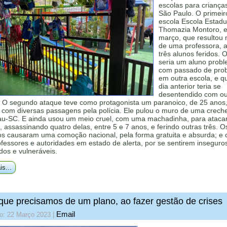
escolas para criança
São Paulo. O primeir
escola Escola Estadu
Thomazia Montoro, 
março, que resultou 
de uma professora, 
três alunos feridos. 
seria um aluno probl
com passado de pro
em outra escola, e q
dia anterior teria se
desentendido com ou
. O segundo ataque teve como protagonista um paranoico, de 25 anos
com diversas passagens pela polícia. Ele pulou o muro de uma crech
u-SC. E ainda usou um meio cruel, com uma machadinha, para ataca
, assassinando quatro delas, entre 5 e 7 anos, e ferindo outras três. O
os causaram uma comoção nacional, pela forma gratuita e absurda; e 
ofessores e autoridades em estado de alerta, por se sentirem inseguro
os e vulneráveis.
is...
que precisamos de um plano, ao fazer gestão de crises
Email
do: 22 Março 2023
|