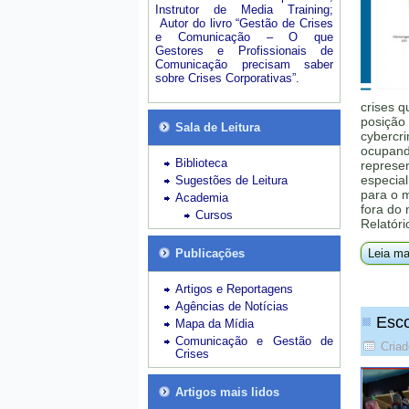
Instrutor de Media Training;
Autor do livro “Gestão de Crises
e Comunicação – O que
Gestores e Profissionais de
Comunicação precisam saber
sobre Crises Corporativas”.
crises q
posição 
Sala de Leitura
cybercri
ocupando
Biblioteca
represe
especial
Sugestões de Leitura
para o 
Academia
fora do
Cursos
Relatóri
Publicações
Leia ma
Artigos e Reportagens
Agências de Notícias
Esco
Mapa da Mídia
Comunicação e Gestão de
Criad
Crises
Artigos mais lidos