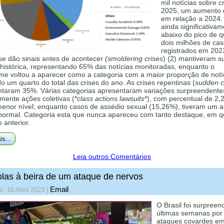
mil notícias sobre c
2025, um aumento
em relação a 2024.
ainda significativa
abaixo do pico de 
dois milhões de ca
registrados em 202
ue dão sinais antes de acontecer
(smoldering crises
) (2) mantiveram s
histórica, representando 65% das notícias monitoradas, enquanto o
me voltou a aparecer como a categoria com a maior proporção de notí
 um quarto do total das crises do ano. As crises repentinas (
sudden cr
ntaram 35%. Várias categorias apresentaram variações surpreendente
mente ações coletivas (*
class actions lawsuits
*), com percentual de 2,
menor nível; enquanto casos de assédio sexual (15,26%), tiveram um 
 normal. Categoria esta que nunca apareceu com tanto destaque, em q
o anterior.
is...
Leia outros Comentários
las à beira de um ataque de nervos
Email
o: 16 Abril 2023
|
O Brasil foi surpreen
últimas semanas por 
ataques covardes e