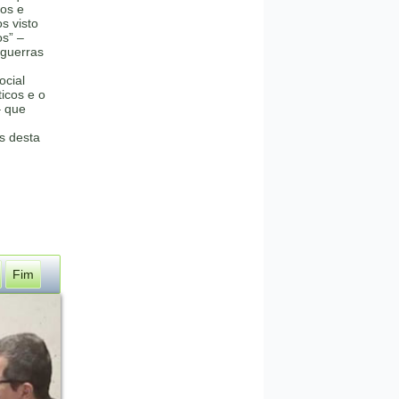
os e
s visto
os” –
 guerras
ocial
ticos e o
– que
as desta
Fim