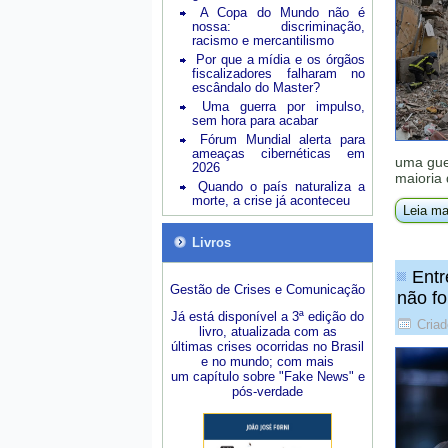
A Copa do Mundo não é
nossa: discriminação,
racismo e mercantilismo
Por que a mídia e os órgãos
fiscalizadores falharam no
escândalo do Master?
Uma guerra por impulso,
sem hora para acabar
Fórum Mundial alerta para
ameaças cibernéticas em
uma guer
2026
maioria
Quando o país naturaliza a
morte, a crise já aconteceu
Leia ma
Livros
Entr
Gestão de Crises e Comunicação
não fo
Já está disponível a 3ª edição do
Criad
livro, atualizada com as
últimas crises ocorridas no Brasil
e no mundo; com mais
um capítulo sobre "Fake News" e
pós-verdade