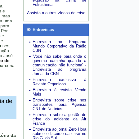
explosão da Usina de
Fukushima
 a
s e
Assista a outros vídeos de crise
, mas
am uma
 para
Entrevistas
 Por
ue
te
Entrevista ao Programa
rises,
Mundo Corporativo da Rádio
lação
CBN
ão José
'Você não sabe para onde o
ão de
governo caminha quando a
comunicação não funciona' -
arceria
Entrevista ao programa
Jornal da CBN
Entrevista exclusiva à
Revista Organicon
Entrevista à revista Venda
Mais
Entrevista sobre crise nos
ia de
transportes para Agência
CNT de Notícias
Entrevista sobre a gestão de
crise do acidente da Air
France
Entrevista ao jornal Zero Hora
sobre o discurso da crise no
ório da
Rio G. do Sul