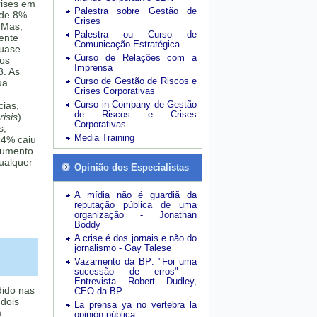
rises em
Palestra sobre Gestão de
 de 8%
Crises
 Mas,
Palestra ou Curso de
mente
Comunicação Estratégica
quase
Curso de Relações com a
sos
Imprensa
3. As
Curso de Gestão de Riscos e
ua
Crises Corporativas
Curso in Company de Gestão
cias,
de Riscos e Crises
isis
)
Corporativas
s,
Media Training
24% caiu
aumento
ualquer
Opinião dos Especialistas
A mídia não é guardiã da
reputação pública de uma
organização - Jonathan
Boddy
A crise é dos jornais e não do
jornalismo - Gay Talese
Vazamento da BP: "Foi uma
sucessão de erros" -
Entrevista Robert Dudley,
dido nas
CEO da BP
dois
La prensa ya no vertebra la
m
opinión pública