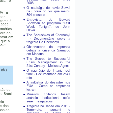
sia - e
2008
O naufrágio do navio Sewol
na Coreia do Sul que matou
UA - a
304 pessoas
ser
Entrevista de Edward
 como é
Snowden ao programa "Last
 2022,
Week Tonight", de John
América
Oliver
era do
The Babushkas of Chernobyl
entrar em
- Documentário sobre a
 que a
tragédia De Chernobyl
as?”
Observatório da Imprensa
debate a crise da Samarco
em Mariana
The Secret to Successful
Crisis Management in the
21st Century - Melissa Agnes
inda
O naufrágio do Titanic real
time - Documentário em 2h41
min
A indústria do desastre nos
EUA - Como as empresas
stão de
lucram
no Brasil
Mineiros chilenos fazem
anúncio institucional após
serem resgatados
elo
e das
Tragédia no Japão em 2011 -
sas do
Terremoto, tsunami e