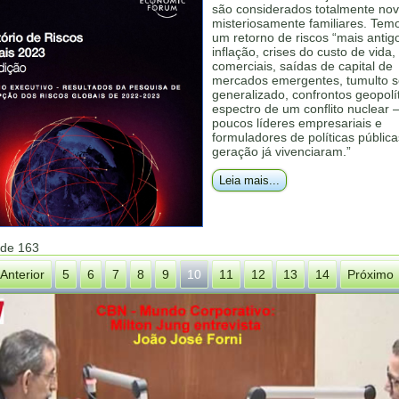
são considerados totalmente nov
misteriosamente familiares. Temo
um retorno de riscos “mais antig
inflação, crises do custo de vida,
comerciais, saídas de capital de
mercados emergentes, tumulto s
generalizado, confrontos geopolí
espectro de um conflito nuclear 
poucos líderes empresariais e
formuladores de políticas públic
geração já vivenciaram.”
Leia mais...
 de 163
Anterior
5
6
7
8
9
10
11
12
13
14
Próximo