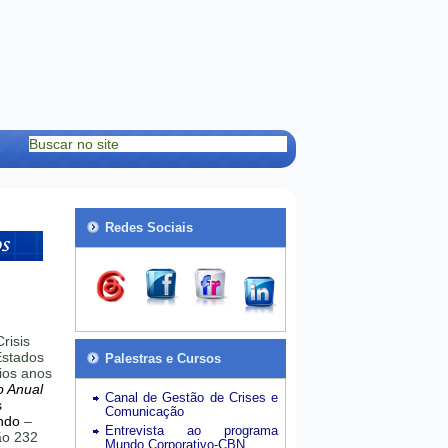
Redes Sociais
risis
stados
Palestras e Cursos
ios anos
o Anual
Canal de Gestão de Crises e
s
Comunicação
ndo
–
Entrevista ao programa
hão 232
Mundo Corporativo-CBN