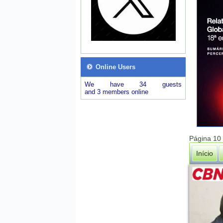
Online Users
We have 34 guests
and 3 members online
Página 10
Início