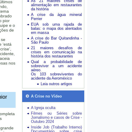
As 21 maiores crises de
últimos
alimentação em restaurantes
undo,
da história
 tema
A crise da água mineral
mbrado
Perrier
 pior
EUA sob uma rajada de
uipe e o
balas: o mapa dos atentados
ações de
em massa
A crise do Bar Quitandinha -
 se
São Paulo
 ‘está
21 maiores desafios de
rise’,
crises em comunicação na
cidente,
história dos restaurantes
aceia
Qual a probabilidade de
esas nos
sobreviver a um acidente
aéreo.
Os 103 sobreviventes do
acidente da Aeroméxico
Leia outros artigos
ior
A Crise no Vídeo
A Igreja oculta
Filmes ou Séries sobre
completa
Jornalismo e casos de Crise -
s
Outubro 2024
Inside Job (Trabalho Interno)
 grande
Documentário sobre crise