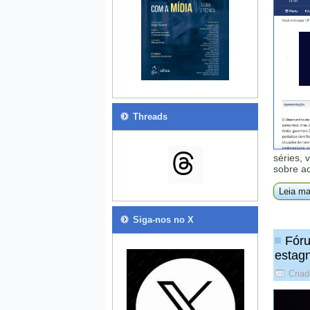
Threads
séries, 
sobre a
Leia ma
Siga-nos no X
Fóru
estagn
Criad