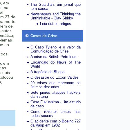
s, em
The Guardian: um jornal que
o, na
tem causa
al
Newspapers and Thinking the
em 27 de
Unthinkable - Clay Shirky
na morte
Leia outros artigos
além de
O autor
emático,
Cases de Crise
blemas
ue no
O Caso Tylenol e o valor da
Comunicação de Crise
tros
A crise da British Petroleum
,
Escândalo do News of The
e, em
World
r as
A tragédia de Bhopal
s dois
colocou
O desastre do Exxon Valdez
s,
20 crises que marcaram os
últimos dez anos
Sete piores ataques hackers
da história
Case Fukushima - Um estudo
de caso
Como reverter crises nas
redes sociais
O acidente com o Boeing 727
da Vasp em 1982