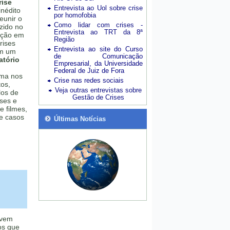
ise
Entrevista ao Uol sobre crise
inédito
por homofobia
eunir o
Como lidar com crises -
zido no
Entrevista ao TRT da 8ª
ação em
Região
rises
Entrevista ao site do Curso
Em um
de Comunicação
atório
Empresarial, da Universidade
Federal de Juiz de Fora
ema nos
Crise nas redes sociais
tos,
Veja outras entrevistas sobre
los de
Gestão de Crises
eses e
e filmes,
de casos
Últimas Notícias
 vem
os que