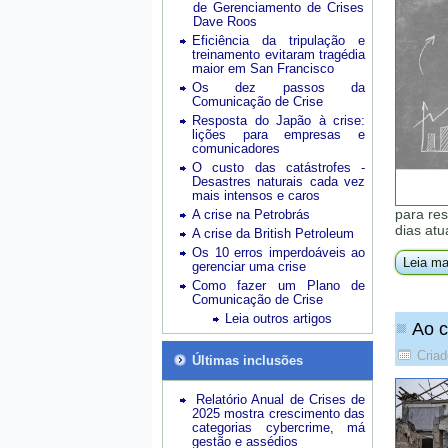
de Gerenciamento de Crises
Dave Roos
Eficiência da tripulação e
treinamento evitaram tragédia
maior em San Francisco
Os dez passos da
Comunicação de Crise
Resposta do Japão à crise:
lições para empresas e
comunicadores
O custo das catástrofes -
Desastres naturais cada vez
mais intensos e caros
para res
A crise na Petrobrás
dias atu
A crise da British Petroleum
Os 10 erros imperdoáveis ao
Leia ma
gerenciar uma crise
Como fazer um Plano de
Comunicação de Crise
Leia outros artigos
Ao c
Criad
Últimas inclusões
Relatório Anual de Crises de
2025 mostra crescimento das
categorias cybercrime, má
gestão e assédios