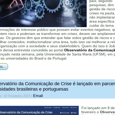
país, segundo
pesquisas, têm
gestão de risco
crises na pauta
não implantar
área específica
cuidar do tema.
formações de interesse público que possam evitar eventos negativos, q
ntem risco e poderiam se transformar em crises, devem ser amplamen
as. Os gestores têm que entender que falar sobre gestão de riscos e c
lhar conteúdos, institucionalizar uma área, tudo isso vai melhorar a re
rganização com a sociedade e seus
stakeholder
s. Quem diz isso é Jo
m densa entrevista concedida ao portal
Observatório da Comunicaç
lançado nesta semana, pela Universidade de Santa Maria (UFSM), em p
as universidades do Brasil e de Portugal.
is...
rvatório da Comunicação de Crise é lançado em parcer
sidades brasileiras e portuguesas
Email
o: 10 Fevereiro 2023
|
Foi lançado em 8 de
fevereiro o
Observat