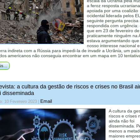
escala da Ucrânia pela Rús
a feroz resposta ucraniana
apoiada por uma coalizão
ocidental liderada pelos E
seguinte pergunta precisa 
respondida com urgência:
que em 23 de fevereiro de
praticamente ninguém na 
estava argumentando que 
nosso interesse nacional 
ra indireta com a Rússia para impedi-la de invadir a Ucrânia, um país
 dos americanos não conseguia encontrar em um mapa em 10 tentativ
is...
evista: a cultura da gestão de riscos e crises no Brasil a
i disseminada
Email
o: 10 Fevereiro 2023
|
A cultura da ge
riscos e crises 
ainda não foi
disseminada. P
menos a metad
maiores empre