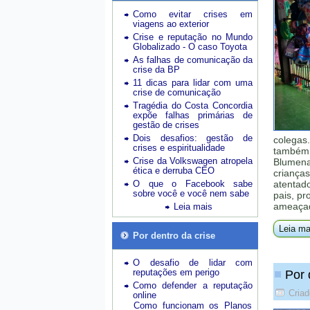
Como evitar crises em
viagens ao exterior
Crise e reputação no Mundo
Globalizado - O caso Toyota
As falhas de comunicação da
crise da BP
11 dicas para lidar com uma
crise de comunicação
Tragédia do Costa Concordia
expõe falhas primárias de
gestão de crises
Dois desafios: gestão de
colegas
crises e espiritualidade
também 
Crise da Volkswagen atropela
Blumena
ética e derruba CEO
crianças
O que o Facebook sabe
atentad
sobre você e você nem sabe
pais, pr
ameaçad
Leia mais
Leia ma
Por dentro da crise
O desafio de lidar com
reputações em perigo
Por 
Como defender a reputação
Cria
online
Como funcionam os Planos