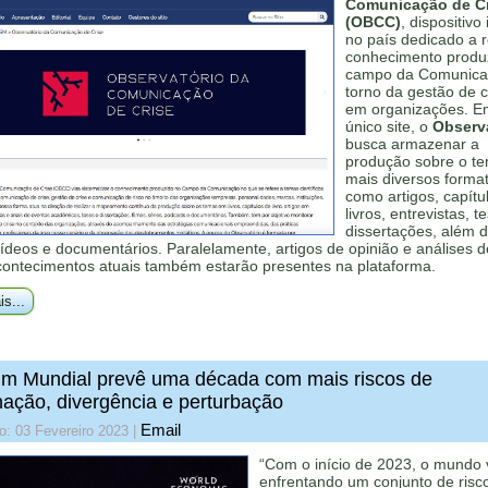
Comunicação de Cr
(OBCC)
, dispositivo 
no país dedicado a r
conhecimento produ
campo da Comunic
torno da gestão de c
em organizações. 
único site, o
Observ
busca armazenar a
produção sobre o t
mais diversos forma
como artigos, capítu
livros, entrevistas, t
dissertações, além d
vídeos e documentários. Paralelamente, artigos de opinião e análises 
contecimentos atuais também estarão presentes na plataforma.
is...
m Mundial prevê uma década com mais riscos de
ação, divergência e perturbação
Email
o: 03 Fevereiro 2023
|
“Com o início de 2023, o mundo
enfrentando um conjunto de risc