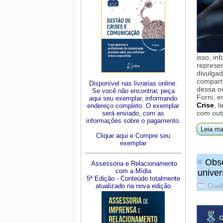
isso, in
represe
divulgad
comparti
Disponível nas livrarias online.
dessa o
Se você não encontrar, peça
Forni, e
aqui seu exemplar, informando
Crise
, 
endereço completo. O exemplar
com outr
será enviado, com as
informações sobre o pagamento.
Leia ma
Clique aqui e Compre seu
exemplar
Obse
Assessoria e Relacionamento
com a Mídia
univer
5ª Edição - Conteúdo totalmente
atualizado na nova edição
Criad