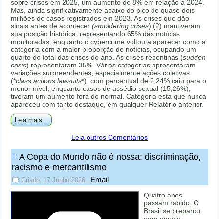
sobre crises em 2025, um aumento de 8% em relação a 2024.
Mas, ainda significativamente abaixo do pico de quase dois
milhões de casos registrados em 2023. As crises que dão
sinais antes de acontecer
(smoldering crises
) (2) mantiveram
sua posição histórica, representando 65% das notícias
monitoradas, enquanto o cybercrime voltou a aparecer como a
categoria com a maior proporção de notícias, ocupando um
quarto do total das crises do ano. As crises repentinas (
sudden
crisis
) representaram 35%. Várias categorias apresentaram
variações surpreendentes, especialmente ações coletivas
(*
class actions lawsuits
*), com percentual de 2,24% caiu para o
menor nível; enquanto casos de assédio sexual (15,26%),
tiveram um aumento fora do normal. Categoria esta que nunca
apareceu com tanto destaque, em qualquer Relatório anterior.
Leia mais...
Leia outros Comentários
A Copa do Mundo não é nossa: discriminação,
racismo e mercantilismo
Email
Criado: 17 Junho 2026
|
Quatro anos
passam rápido. O
Brasil se preparou
para aquele