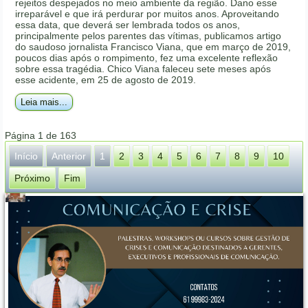
rejeitos despejados no meio ambiente da região. Dano esse
irreparável e que irá perdurar por muitos anos. Aproveitando
essa data, que deverá ser lembrada todos os anos,
principalmente pelos parentes das vítimas, publicamos artigo
do saudoso jornalista Francisco Viana, que em março de 2019,
poucos dias após o rompimento, fez uma excelente reflexão
sobre essa tragédia. Chico Viana faleceu sete meses após
esse acidente, em 25 de agosto de 2019.
Leia mais...
Página 1 de 163
Início
Anterior
1
2
3
4
5
6
7
8
9
10
Próximo
Fim