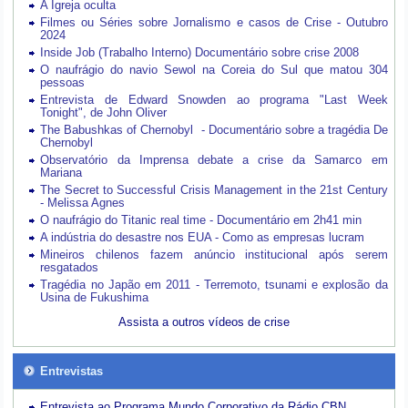
A Igreja oculta
Filmes ou Séries sobre Jornalismo e casos de Crise - Outubro
2024
Inside Job (Trabalho Interno) Documentário sobre crise 2008
O naufrágio do navio Sewol na Coreia do Sul que matou 304
pessoas
Entrevista de Edward Snowden ao programa "Last Week
Tonight", de John Oliver
The Babushkas of Chernobyl - Documentário sobre a tragédia De
Chernobyl
Observatório da Imprensa debate a crise da Samarco em
Mariana
The Secret to Successful Crisis Management in the 21st Century
- Melissa Agnes
O naufrágio do Titanic real time - Documentário em 2h41 min
A indústria do desastre nos EUA - Como as empresas lucram
Mineiros chilenos fazem anúncio institucional após serem
resgatados
Tragédia no Japão em 2011 - Terremoto, tsunami e explosão da
Usina de Fukushima
Assista a outros vídeos de crise
Entrevistas
Entrevista ao Programa Mundo Corporativo da Rádio CBN