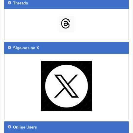
Threads
Siga-nos no X
Online Users