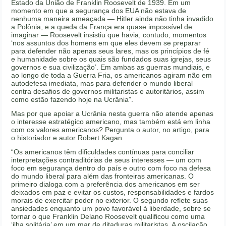
Estado da União de Franklin Roosevelt de 1939. Em um
momento em que a segurança dos EUA não estava de
nenhuma maneira ameaçada — Hitler ainda não tinha invadido
a Polônia, e a queda da França era quase impossível de
imaginar — Roosevelt insistiu que havia, contudo, momentos
‘nos assuntos dos homens em que eles devem se preparar
para defender não apenas seus lares, mas os princípios de fé
e humanidade sobre os quais são fundados suas igrejas, seus
governos e sua civilização’. Em ambas as guerras mundiais, e
ao longo de toda a Guerra Fria, os americanos agiram não em
autodefesa imediata, mas para defender o mundo liberal
contra desafios de governos militaristas e autoritários, assim
como estão fazendo hoje na Ucrânia”.
Mas por que apoiar a Ucrânia nesta guerra não atende apenas
o interesse estratégico americano, mas também está em linha
com os valores americanos? Pergunta o autor, no artigo, para
o historiador e autor Robert Kagan.
“Os americanos têm dificuldades contínuas para conciliar
interpretações contraditórias de seus interesses — um com
foco em segurança dentro do país e outro com foco na defesa
do mundo liberal para além das fronteiras americanas. O
primeiro dialoga com a preferência dos americanos em ser
deixados em paz e evitar os custos, responsabilidades e fardos
morais de exercitar poder no exterior. O segundo reflete suas
ansiedades enquanto um povo favorável à liberdade, sobre se
tornar o que Franklin Delano Roosevelt qualificou como uma
‘ilha solitária’ em um mar de ditaduras militaristas. A oscilação