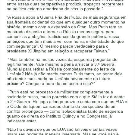
entre essas duas perspectivas produziu tropeços recorrentes
na política externa americana do século passado.”
“A Rússia após a Guerra Fria desfrutou de mais segurança em
sua fronteira ocidental do que em qualquer outro momento na
história, mesmo com a expansão da Otan. Mas Putin tem se
mostrado disposto a tornar a Rússia menos segura para
cumprir as ambições tradicionais da grande potência russa,
ambições que têm mais a ver com honra e identidade do que
com segurança”. O mesmo parece verdadeiro para o
presidente Xi Jinping em relação a recuperar Taiwan.”
“Mas também há muitas vozes da esquerda perguntando
legitimamente: Vale mesmo a pena arriscar a 3.ª Guerra
Mundial para retirar a Rússia completamente do leste da
Ucrânia? Nós já não machucamos Putin tanto, ao ponto dele
não tentar mais nada na Ucrânia novamente no futuro
próximo? Chegou a hora de um acordo sujo?”
“Putin está no processo de militarizar completamente a
sociedade russa, muito parecido com o que Stálin fez durante
a 2.ª Guerra. Ele joga a longo prazo e conta com que os EUA e
o Ocidente fiquem cansados diante da perspectiva de um
conflito prolongado — como isolacionistas tanto de esquerda
quanto de direita do Instituto Quincy e no Congresso já
indicaram estar.
“Não há dúvida de que os EUA são falíveis e certas vezes
usam seu poder de maneira insensata. Mas se você não é