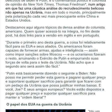
belicosos de Biden e Putin, é o comentarista político e colunista
de opinião do
New York Times,
Thomas Friedman*,
num artigo
em que faz uma cáustica análise do recrudescimento belicoso
não apenas na Ucrânia
, mas em todo o mundo, principalmente
pela polarização cada vez mais preocupante entre China e
Estados Unidos.
Destacamos aqui alguns tópicos da densa análise do colunista
americano. Quem quiser acessá-lo na íntegra, no fim deste
post, há dois links para a versão em inglês e em português.
“Durante o primeiro ano desta guerra, a coisa foi relativamente
fácil para os EUA e seus aliados. Os americanos foram
capazes de fornecer armas, ajudas e inteligência — assim
como impor sanções sobre Moscou — e os ucranianos fizeram
o resto, arruinando o Exército de Putin e empurrando suas
forças de volta para o leste da Ucrânia. Não acho que o
segundo ano será assim tão fácil.”
“Putin está basicamente dizendo o seguinte a Biden: Não
posso me permitir perder esta guerra e pagarei qualquer preço
e suportarei qualquer sacrifício para garantir que ficarei com
um pedaço da Ucrânia que possa justificar minhas baixas. E
você, Joe? E seus amigos europeus? Vocês estão dispostos a
pagar qualquer preço e suportar qualquer sacrifício para
manter a “ordem liberal”?
O papel dos EUA na guerra da Ucrânia
“Há um