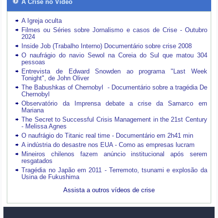
A Crise no Vídeo
A Igreja oculta
Filmes ou Séries sobre Jornalismo e casos de Crise - Outubro
2024
Inside Job (Trabalho Interno) Documentário sobre crise 2008
O naufrágio do navio Sewol na Coreia do Sul que matou 304
pessoas
Entrevista de Edward Snowden ao programa "Last Week
Tonight", de John Oliver
The Babushkas of Chernobyl - Documentário sobre a tragédia De
Chernobyl
Observatório da Imprensa debate a crise da Samarco em
Mariana
The Secret to Successful Crisis Management in the 21st Century
- Melissa Agnes
O naufrágio do Titanic real time - Documentário em 2h41 min
A indústria do desastre nos EUA - Como as empresas lucram
Mineiros chilenos fazem anúncio institucional após serem
resgatados
Tragédia no Japão em 2011 - Terremoto, tsunami e explosão da
Usina de Fukushima
Assista a outros vídeos de crise