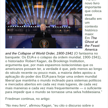
novo livro
importante
que coloca
esse
desafio em
um
contexto
histórico
maior.
Em
The
Ghost at
the Feast:
America
and the Collapse of World Order, 1900-1941
(O fantasma no
banquete: Os EUA e o colapso da ordem mundial, 1900-1941),
o historiador Robert Kagan, da Brookings Institution,
argumenta que, por mais espasmos isolacionistas que os
americanos possam ter, a verdade é que, pelo menos ao longo
do século recente ou pouco mais, a maioria deles apoiou a
aplicação do poder dos EUA para forjar uma ordem mundial
liberal que mantinha o mundo inclinado para sistemas políticos
e mercados abertos em cada vez mais lugares, de cada vez
mais maneiras e cada vez mais frequentemente — o suficiente
para impedir que o mundo se tornasse uma selva hobbesiana.”
Friedman continua, no artigo:
“No meu livro”, afirmou Kagan, “eu cito o discurso sobre o