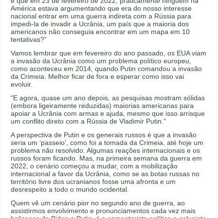
é que em 23 de fevereiro de 2022, praticamente ninguém na
América estava argumentando que era do nosso interesse
nacional entrar em uma guerra indireta com a Rússia para
impedi-la de invadir a Ucrânia, um país que a maioria dos
americanos não conseguia encontrar em um mapa em 10
tentativas?”
Vamos lembrar que em fevereiro do ano passado, os EUA viam
a invasão da Ucrânia como um problema político europeu,
como aconteceu em 2014, quando Putin comandou a invasão
da Crimeia. Melhor ficar de fora e esperar como isso vai
evoluir.
“E agora, quase um ano depois, as pesquisas mostram sólidas
(embora ligeiramente reduzidas) maiorias americanas para
apoiar a Ucrânia com armas e ajuda, mesmo que isso arrisque
um conflito direto com a Rússia de Vladimir Putin.”
A perspectiva de Putin e os generais russos é que a invasão
seria um ‘passeio’, como foi a tomada da Crimeia, até hoje um
problema não resolvido. Algumas reações internacionais e os
russos foram ficando. Mas, na primeira semana da guerra em
2022, o cenário começou a mudar, com a mobilização
internacional a favor da Ucrânia, como se as botas russas no
território livre dos ucranianos fosse uma afronta e um
desrespeito a todo o mundo ocidental.
Quem vê um cenário pior no segundo ano de guerra, ao
assistirmos envolvimento e pronunciamentos cada vez mais