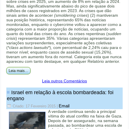
sobre crises em 2025, um aumento de 8% em relação a 2024.
Mas, ainda significativamente abaixo do pico de quase dois
milhões de casos registrados em 2023. As crises que dão
sinais antes de acontecer
(smoldering crises
) (2) mantiveram
sua posição histórica, representando 65% das notícias
monitoradas, enquanto o cybercrime voltou a aparecer como a
categoria com a maior proporção de notícias, ocupando um
quarto do total das crises do ano. As crises repentinas (
sudden
crisis
) representaram 35%. Várias categorias apresentaram
variações surpreendentes, especialmente ações coletivas
(*
class actions lawsuits
*), com percentual de 2,24% caiu para o
menor nível; enquanto casos de assédio sexual (15,26%),
tiveram um aumento fora do normal. Categoria esta que nunca
apareceu com tanto destaque, em qualquer Relatório anterior.
Leia mais...
Leia outros Comentários
Israel em relação à escola bombardeada: foi
engano
Email
Criado: 17 Fevereiro 2015
|
A verdade continua sendo a principal
vítima do atual conflito na faixa de Gaza.
Depois de ter assegurado, na semana
passada, ao bombardear uma escola de