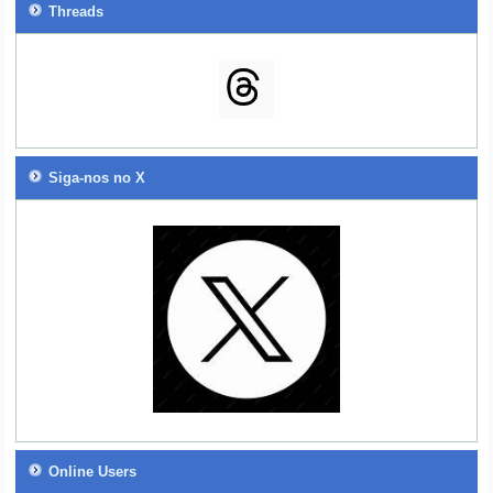
Threads
Siga-nos no X
Online Users