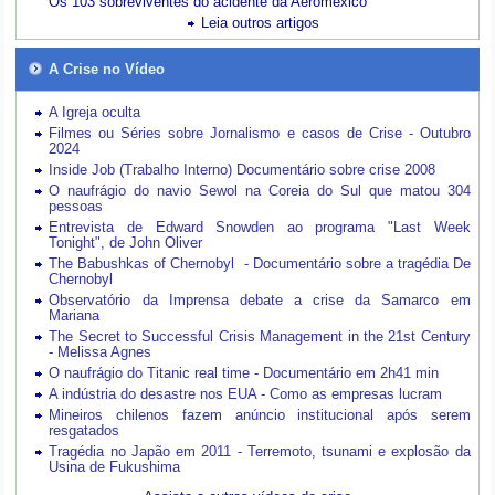
Os 103 sobreviventes do acidente da Aeroméxico
Leia outros artigos
A Crise no Vídeo
A Igreja oculta
Filmes ou Séries sobre Jornalismo e casos de Crise - Outubro
2024
Inside Job (Trabalho Interno) Documentário sobre crise 2008
O naufrágio do navio Sewol na Coreia do Sul que matou 304
pessoas
Entrevista de Edward Snowden ao programa "Last Week
Tonight", de John Oliver
The Babushkas of Chernobyl - Documentário sobre a tragédia De
Chernobyl
Observatório da Imprensa debate a crise da Samarco em
Mariana
The Secret to Successful Crisis Management in the 21st Century
- Melissa Agnes
O naufrágio do Titanic real time - Documentário em 2h41 min
A indústria do desastre nos EUA - Como as empresas lucram
Mineiros chilenos fazem anúncio institucional após serem
resgatados
Tragédia no Japão em 2011 - Terremoto, tsunami e explosão da
Usina de Fukushima