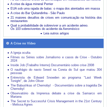
A crise da água mineral Perrier
EUA sob uma rajada de balas: o mapa dos atentados em massa
A crise do Bar Quitandinha - São Paulo
21 maiores desafios de crises em comunicação na história dos
restaurantes
Qual a probabilidade de sobreviver a um acidente aéreo.
Os 103 sobreviventes do acidente da Aeroméxico
Leia outros artigos
A Crise no Vídeo
A Igreja oculta
Filmes ou Séries sobre Jornalismo e casos de Crise - Outubro
2024
Inside Job (Trabalho Interno) Documentário sobre crise 2008
O naufrágio do navio Sewol na Coreia do Sul que matou 304
pessoas
Entrevista de Edward Snowden ao programa "Last Week
Tonight", de John Oliver
The Babushkas of Chernobyl - Documentário sobre a tragédia De
Chernobyl
Observatório da Imprensa debate a crise da Samarco em
Mariana
The Secret to Successful Crisis Management in the 21st Century
- Melissa Agnes