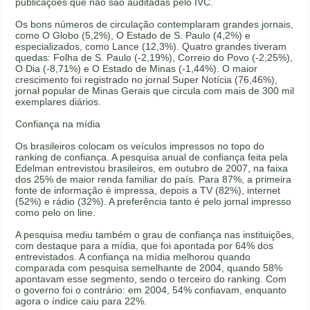
públicações que não são auditadas pelo IVC.
Os bons números de circulação contemplaram grandes jornais,
como O Globo (5,2%), O Estado de S. Paulo (4,2%) e
especializados, como Lance (12,3%). Quatro grandes tiveram
quedas: Folha de S. Paulo (-2,19%), Correio do Povo (-2,25%),
O Dia (-8,71%) e O Estado de Minas (-1,44%). O maior
crescimento foi registrado no jornal Super Notícia (76,46%),
jornal popular de Minas Gerais que circula com mais de 300 mil
exemplares diários.
Confiança na mídia
Os brasileiros colocam os veículos impressos no topo do
ranking de confiança. A pesquisa anual de confiança feita pela
Edelman entrevistou brasileiros, em outubro de 2007, na faixa
dos 25% de maior renda familiar do país. Para 87%, a primeira
fonte de informação é impressa, depois a TV (82%), internet
(52%) e rádio (32%). A preferência tanto é pelo jornal impresso
como pelo on line.
A pesquisa mediu também o grau de confiança nas instituições,
com destaque para a mídia, que foi apontada por 64% dos
entrevistados. A confiança na mídia melhorou quando
comparada com pesquisa semelhante de 2004, quando 58%
apontavam esse segmento, sendo o terceiro do ranking. Com
o governo foi o contrário: em 2004, 54% confiavam, enquanto
agora o índice caiu para 22%.