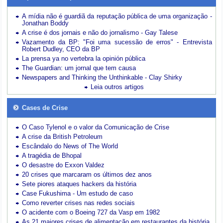
A mídia não é guardiã da reputação pública de uma organização -
Jonathan Boddy
A crise é dos jornais e não do jornalismo - Gay Talese
Vazamento da BP: "Foi uma sucessão de erros" - Entrevista
Robert Dudley, CEO da BP
La prensa ya no vertebra la opinión pública
The Guardian: um jornal que tem causa
Newspapers and Thinking the Unthinkable - Clay Shirky
Leia outros artigos
Cases de Crise
O Caso Tylenol e o valor da Comunicação de Crise
A crise da British Petroleum
Escândalo do News of The World
A tragédia de Bhopal
O desastre do Exxon Valdez
20 crises que marcaram os últimos dez anos
Sete piores ataques hackers da história
Case Fukushima - Um estudo de caso
Como reverter crises nas redes sociais
O acidente com o Boeing 727 da Vasp em 1982
As 21 maiores crises de alimentação em restaurantes da história