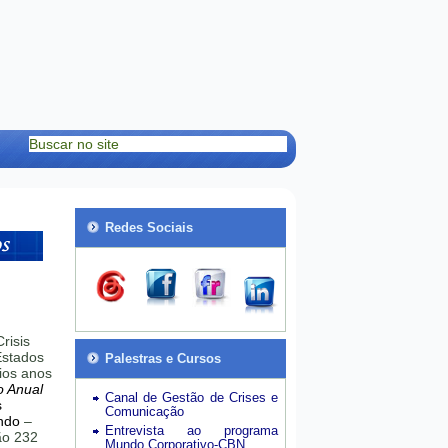
Redes Sociais
risis
stados
Palestras e Cursos
ios anos
o Anual
Canal de Gestão de Crises e
s
Comunicação
ndo
–
Entrevista ao programa
hão 232
Mundo Corporativo-CBN