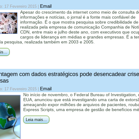
Email
o: 17 Fevereiro 2015
|
Apesar do crescimento da internet como meio de consulta d
informações e notícias, o jornal é a fonte mais confiável de
informação. É o que mostra pesquisa sobre credibilidade de
realizada pela empresa de comunicação Companhia de Notí
CDN, entre maio e julho deste ano, com executivos que oc
cargos de liderança em médias e grandes empresas. É a ter
da pesquisa, realizada também em 2003 e 2005.
is...
tagem com dados estratégicos pode desencadear crise
sas
Email
o: 17 Fevereiro 2015
|
No início de novembro, o Federal Bureau of Investigation,
EUA, anunciou que está investigando uma carta de extors
ameaçando expor milhões de arquivos de pacientes, roub
Express Scripts, uma empresa de gestão de benefícios mé
Leia mais...