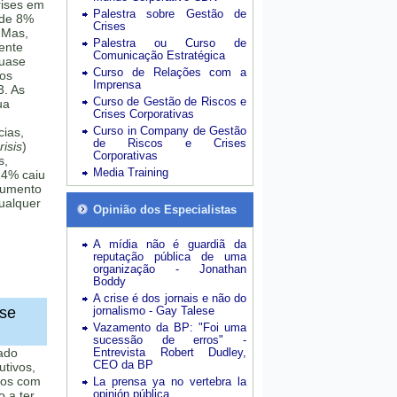
rises em
Palestra sobre Gestão de
 de 8%
Crises
 Mas,
Palestra ou Curso de
mente
Comunicação Estratégica
quase
Curso de Relações com a
sos
Imprensa
3. As
Curso de Gestão de Riscos e
ua
Crises Corporativas
Curso in Company de Gestão
cias,
de Riscos e Crises
isis
)
Corporativas
s,
Media Training
24% caiu
aumento
ualquer
Opinião dos Especialistas
A mídia não é guardiã da
reputação pública de uma
organização - Jonathan
Boddy
A crise é dos jornais e não do
ise
jornalismo - Gay Talese
Vazamento da BP: "Foi uma
sucessão de erros" -
ado
Entrevista Robert Dudley,
CEO da BP
utivos,
dos com
La prensa ya no vertebra la
opinión pública
o a ter