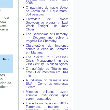
2008
O naufrágio do navio Sewol
e
na Coreia do Sul que matou
304 pessoas
 mídia
Entrevista de Edward
cias-
Snowden ao programa "Last
upam
Week Tonight", de John
ceira
Oliver
The Babushkas of Chernobyl
- Documentário sobre a
tragédia De Chernobyl
Observatório da Imprensa
debate a crise da Samarco
em Mariana
The Secret to Successful
 nas
Crisis Management in the
21st Century - Melissa Agnes
O naufrágio do Titanic real
time - Documentário em 2h41
 dos
min
ão
A indústria do desastre nos
ados da
EUA - Como as empresas
dicos.
lucram
Mineiros chilenos fazem
anúncio institucional após
serem resgatados
Tragédia no Japão em 2011 -
Terremoto, tsunami e