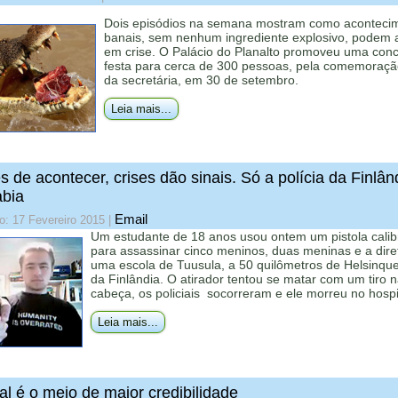
Dois episódios na semana mostram como aconteci
banais, sem nenhum ingrediente explosivo, podem 
em crise. O Palácio do Planalto promoveu uma conc
festa para cerca de 300 pessoas, pela comemoraçã
da secretária, em 30 de setembro.
Leia mais...
s de acontecer, crises dão sinais. Só a polícia da Finlân
abia
Email
o: 17 Fevereiro 2015
|
Um estudante de 18 anos usou ontem um pistola calib
para assassinar cinco meninos, duas meninas e a dire
uma escola de Tuusula, a 50 quilômetros de Helsinque,
da Finlândia. O atirador tentou se matar com um tiro 
cabeça, os policiais socorreram e ele morreu no hospi
Leia mais...
al é o meio de maior credibilidade