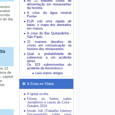
As 21 maiores crises de
alimentação em restaurantes
mentos
da história
acabar
A crise da água mineral
orrida
Perrier
o do dia
EUA sob uma rajada de
balas: o mapa dos atentados
em massa
A crise do Bar Quitandinha -
São Paulo
21 maiores desafios de
crises em comunicação na
história dos restaurantes
dia
Qual a probabilidade de
sobreviver a um acidente
aéreo.
Os 103 sobreviventes do
re 22
acidente da Aeroméxico
tora de
Leia outros artigos
 capital
na
A Crise no Vídeo
tal.
A Igreja oculta
Filmes ou Séries sobre
Jornalismo e casos de Crise -
Outubro 2024
Inside Job (Trabalho Interno)
Documentário sobre crise