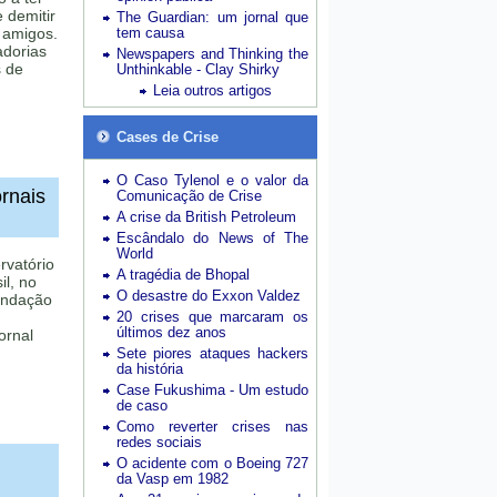
 demitir
The Guardian: um jornal que
 amigos.
tem causa
adorias
Newspapers and Thinking the
s de
Unthinkable - Clay Shirky
Leia outros artigos
Cases de Crise
O Caso Tylenol e o valor da
ornais
Comunicação de Crise
A crise da British Petroleum
Escândalo do News of The
World
vatório
A tragédia de Bhopal
il, no
O desastre do Exxon Valdez
undação
20 crises que marcaram os
últimos dez anos
ornal
Sete piores ataques hackers
da história
Case Fukushima - Um estudo
de caso
Como reverter crises nas
redes sociais
O acidente com o Boeing 727
da Vasp em 1982