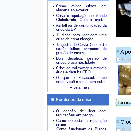
Como evitar crises em
viagens ao exterior
Crise e reputação no Mundo
Globalizado - O caso Toyota
As falhas de comunicação da
crise da BP
11 dicas para lidar com uma
crise de comunicação
Tragédia do Costa Concordia
expõe falhas primárias de
A po
gestão de crises
Dois desafios: gestão de
Criad
crises e espiritualidade
Crise da Volkswagen atropela
ética e derruba CEO
O que o Facebook sabe
sobre você e você nem sabe
Leia mais
Por dentro da crise
Leia ma
O desafio de lidar com
reputações em perigo
Como defender a reputação
Croc
online
Como funcionam os Planos
Criad