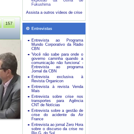
explosão da Usina de
Fukushima
Assista a outros vídeos de crise
157
Entrevistas
Entrevista ao Programa
Mundo Corporativo da Rádio
CBN
'Você não sabe para onde o
governo caminha quando a
comunicação não funciona' -
Entrevista ao programa
Jornal da CBN
Entrevista exclusiva à
Revista Organicon
Entrevista à revista Venda
Mais
Entrevista sobre crise nos
transportes para Agência
CNT de Notícias
Entrevista sobre a gestão de
crise do acidente da Air
France
Entrevista ao jornal Zero Hora
sobre o discurso da crise no
Rio G. do Sul