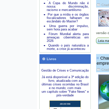
A Copa do Mundo não é
Criad
nossa: discriminação,
racismo e mercantilismo
Por que a mídia e os órgãos
fiscalizadores falharam no
escândalo do Master?
Uma guerra por impulso,
sem hora para acabar
versão 
Fórum Mundial alerta para
ameaças cibernéticas em
2026
Leia ma
Quando o país naturaliza a
morte, a crise já aconteceu
Chan
Livros
empre
Criad
Gestão de Crises e Comunicação
Já está disponível a 3ª edição do
livro, atualizada com as
últimas crises ocorridas no Brasil
e no mundo; com mais
um capítulo sobre "Fake News" e
pós-verdade