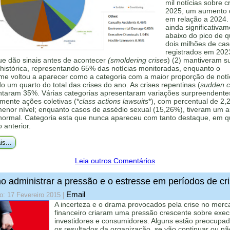
mil notícias sobre c
2025, um aumento
em relação a 2024.
ainda significativa
abaixo do pico de 
dois milhões de ca
registrados em 202
ue dão sinais antes de acontecer
(smoldering crises
) (2) mantiveram s
histórica, representando 65% das notícias monitoradas, enquanto o
me voltou a aparecer como a categoria com a maior proporção de notí
 um quarto do total das crises do ano. As crises repentinas (
sudden cr
ntaram 35%. Várias categorias apresentaram variações surpreendente
mente ações coletivas (*
class actions lawsuits
*), com percentual de 2,
menor nível; enquanto casos de assédio sexual (15,26%), tiveram um 
 normal. Categoria esta que nunca apareceu com tanto destaque, em q
o anterior.
is...
Leia outros Comentários
 administrar a pressão e o estresse em períodos de cr
Email
o: 17 Fevereiro 2015
|
A incerteza e o drama provocados pela crise no merc
financeiro criaram uma pressão crescente sobre exec
investidores e consumidores. Alguns estão preocupa
os resultados da organização, se vão continuar ou nã