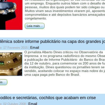
um emprego. Enquanto outros lidam com o desafio de
pessoas, muitos dos quais podem ter sido colegas ou
Muitos viram seus investimentos virarem pó, aposent
comprometidas e até depósitos bancários ameaçado
congelamento.
Leia mais...
lêmica sobre informe publicitário na capa dos grandes j
Email
o: 17 Fevereiro 2015
|
O jornalista Alberto Dines criticou no Observatório da
Imprensa e no programa radiofônico do mesmo Obser
a publicação de Informe Publicitário do Banco do Bras
dia 12 de outubro, para comemorar os 200 anos de f
da instituição. Dines questionou os jornalões terem se
vendido, aceitando colocar no espaço mais nobre do j
uma capa paga pelo Banco do Brasil.
is...
odilos e secretárias, cochilos que acabam em crise
Email
o: 02 Outubro 2008
|