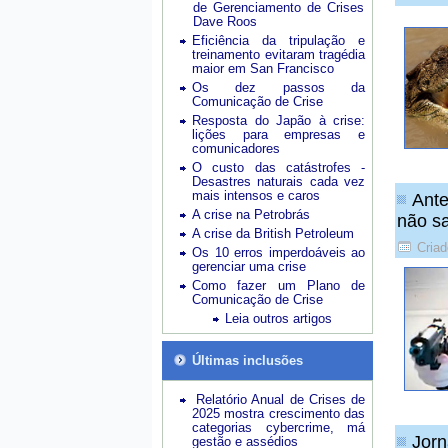
de Gerenciamento de Crises
Dave Roos
Eficiência da tripulação e
treinamento evitaram tragédia
maior em San Francisco
Os dez passos da
Comunicação de Crise
Resposta do Japão à crise:
lições para empresas e
comunicadores
O custo das catástrofes -
Desastres naturais cada vez
mais intensos e caros
Ante
A crise na Petrobrás
não s
A crise da British Petroleum
Criad
Os 10 erros imperdoáveis ao
gerenciar uma crise
Como fazer um Plano de
Comunicação de Crise
Leia outros artigos
Últimas inclusões
Relatório Anual de Crises de
2025 mostra crescimento das
categorias cybercrime, má
Jorn
gestão e assédios