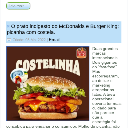
Leia mais...
O prato indigesto do McDonalds e Burger King:
picanha com costela.
Email
Criado: 03 Mai 2022
|
Duas grandes
marcas
internacionais.
Dois gigantes
do “fast-food”.
Mas
escorregaram,
ao deixar o
marketing
atropelar os
fatos. A área
operacional
deveria ter mais
cuidado para
não parecer
que a
estratégia foi
concebida para enganar o consumidor. Molho de picanha, não