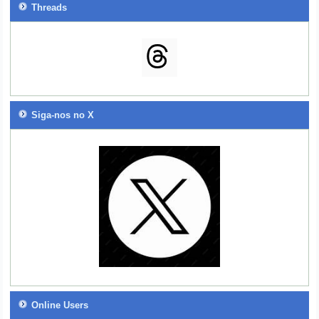
Threads
Siga-nos no X
Online Users