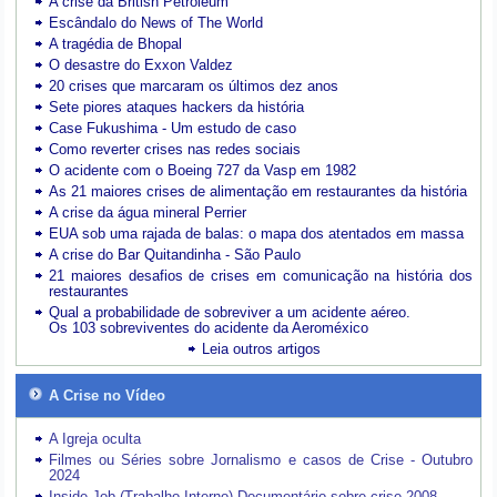
A crise da British Petroleum
Escândalo do News of The World
A tragédia de Bhopal
O desastre do Exxon Valdez
20 crises que marcaram os últimos dez anos
Sete piores ataques hackers da história
Case Fukushima - Um estudo de caso
Como reverter crises nas redes sociais
O acidente com o Boeing 727 da Vasp em 1982
As 21 maiores crises de alimentação em restaurantes da história
A crise da água mineral Perrier
EUA sob uma rajada de balas: o mapa dos atentados em massa
A crise do Bar Quitandinha - São Paulo
21 maiores desafios de crises em comunicação na história dos
restaurantes
Qual a probabilidade de sobreviver a um acidente aéreo.
Os 103 sobreviventes do acidente da Aeroméxico
Leia outros artigos
A Crise no Vídeo
A Igreja oculta
Filmes ou Séries sobre Jornalismo e casos de Crise - Outubro
2024
Inside Job (Trabalho Interno) Documentário sobre crise 2008