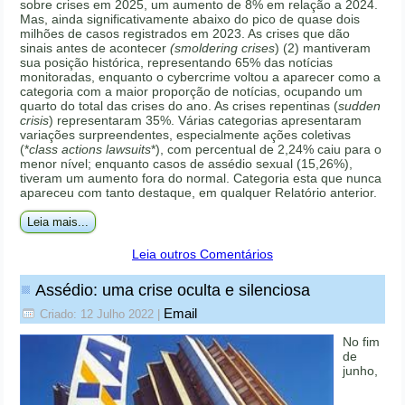
sobre crises em 2025, um aumento de 8% em relação a 2024.
Mas, ainda significativamente abaixo do pico de quase dois
milhões de casos registrados em 2023. As crises que dão
sinais antes de acontecer
(smoldering crises
) (2) mantiveram
sua posição histórica, representando 65% das notícias
monitoradas, enquanto o cybercrime voltou a aparecer como a
categoria com a maior proporção de notícias, ocupando um
quarto do total das crises do ano. As crises repentinas (
sudden
crisis
) representaram 35%. Várias categorias apresentaram
variações surpreendentes, especialmente ações coletivas
(*
class actions lawsuits
*), com percentual de 2,24% caiu para o
menor nível; enquanto casos de assédio sexual (15,26%),
tiveram um aumento fora do normal. Categoria esta que nunca
apareceu com tanto destaque, em qualquer Relatório anterior.
Leia mais...
Leia outros Comentários
Assédio: uma crise oculta e silenciosa
Email
Criado: 12 Julho 2022
|
No fim
de
junho,