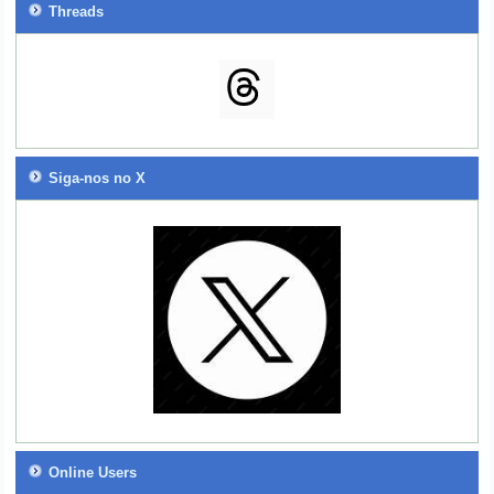
Threads
Siga-nos no X
Online Users