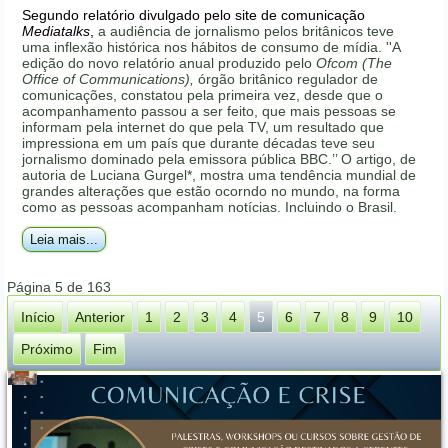
Segundo relatório divulgado pelo site de comunicação
Mediatalks
,
a audiência de jornalismo pelos britânicos teve
uma inflexão histórica nos hábitos de consumo de mídia. ''A
edição do novo relatório anual produzido pelo
Ofcom (The
Office of Communications),
órgão britânico regulador de
comunicações, constatou pela primeira vez, desde que o
acompanhamento passou a ser feito, que mais pessoas se
informam pela internet do que pela TV, um resultado que
impressiona em um país que durante décadas teve seu
jornalismo dominado pela emissora pública BBC.’’ O artigo, de
autoria de Luciana Gurgel*, mostra uma tendência mundial de
grandes alterações que estão ocorndo no mundo, na forma
como as pessoas acompanham notícias. Incluindo o Brasil.
Leia mais...
Página 5 de 163
Início
Anterior
1
2
3
4
5
6
7
8
9
10
Próximo
Fim