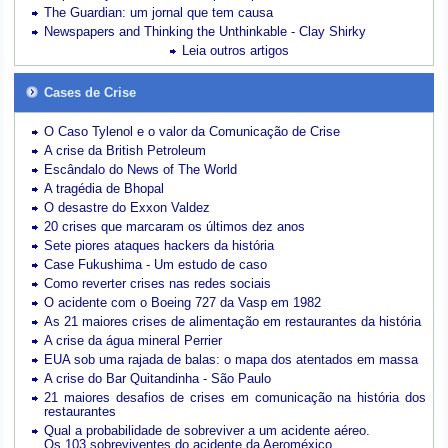
The Guardian: um jornal que tem causa
Newspapers and Thinking the Unthinkable - Clay Shirky
Leia outros artigos
Cases de Crise
O Caso Tylenol e o valor da Comunicação de Crise
A crise da British Petroleum
Escândalo do News of The World
A tragédia de Bhopal
O desastre do Exxon Valdez
20 crises que marcaram os últimos dez anos
Sete piores ataques hackers da história
Case Fukushima - Um estudo de caso
Como reverter crises nas redes sociais
O acidente com o Boeing 727 da Vasp em 1982
As 21 maiores crises de alimentação em restaurantes da história
A crise da água mineral Perrier
EUA sob uma rajada de balas: o mapa dos atentados em massa
A crise do Bar Quitandinha - São Paulo
21 maiores desafios de crises em comunicação na história dos
restaurantes
Qual a probabilidade de sobreviver a um acidente aéreo.
Os 103 sobreviventes do acidente da Aeroméxico