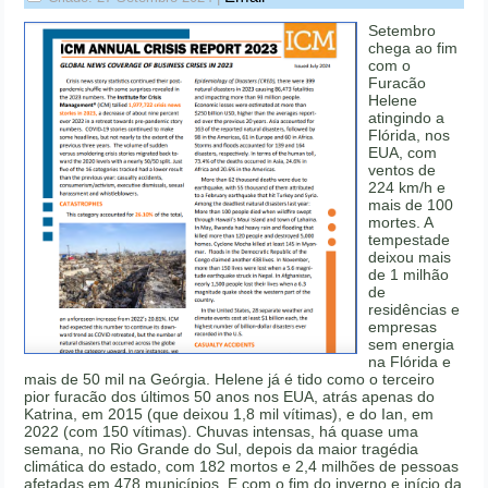
Setembro
chega ao fim
com o
Furacão
Helene
atingindo a
Flórida, nos
EUA, com
ventos de
224 km/h e
mais de 100
mortes. A
tempestade
deixou mais
de 1 milhão
de
residências e
empresas
sem energia
na Flórida e
mais de 50 mil na Geórgia. Helene já é tido como o terceiro
pior furacão dos últimos 50 anos nos EUA, atrás apenas do
Katrina, em 2015 (que deixou 1,8 mil vítimas), e do Ian, em
2022 (com 150 vítimas). Chuvas intensas, há quase uma
semana, no Rio Grande do Sul, depois da maior tragédia
climática do estado, com 182 mortos e 2,4 milhões de pessoas
afetadas em 478 municípios. E com o fim do inverno e início da