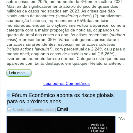
sobre crises em 2025, um aumento de 8% em relação a 2024.
Mas, ainda significativamente abaixo do pico de quase dois
milhões de casos registrados em 2023. As crises que dão
sinais antes de acontecer
(smoldering crises
) (2) mantiveram
sua posição histórica, representando 65% das notícias
monitoradas, enquanto o cybercrime voltou a aparecer como a
categoria com a maior proporção de notícias, ocupando um
quarto do total das crises do ano. As crises repentinas (
sudden
crisis
) representaram 35%. Várias categorias apresentaram
variações surpreendentes, especialmente ações coletivas
(*
class actions lawsuits
*), com percentual de 2,24% caiu para o
menor nível; enquanto casos de assédio sexual (15,26%),
tiveram um aumento fora do normal. Categoria esta que nunca
apareceu com tanto destaque, em qualquer Relatório anterior.
Leia mais...
Leia outros Comentários
Fórum Econômico aponta os riscos globais
para os próximos anos
Email
Criado: 22 Janeiro 2025
|
“As