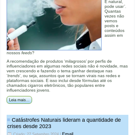
É natural,
pode usar’.
Quantas
vezes não
vemos
posts e
conteúdos
assim em
nossos
feeds
?
A recomendação de produtos ‘milagrosos’ por perfis de
influenciadores em algumas redes sociais não é novidade, mas
vem crescendo e fazendo o tema ganhar destaque nas
‘
trends
’, ou seja, assuntos que se tornam virais nas redes e
plataformas sociais. E isso inclui desde fórmulas até os
chamados cigarros eletrônicos, tão populares entre
influenciadores jovens.
Leia mais...
Catástrofes Naturais lideram a quantidade de
crises desde 2023
Email
Criado: 27 Setembro 2024
|