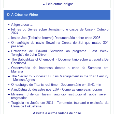
Leia outros artigos
A Crise no Vídeo
A Igreja oculta
Filmes ou Séries sobre Jornalismo e casos de Crise - Outubro
2024
Inside Job (Trabalho Interno) Documentário sobre crise 2008
O naufrágio do navio Sewol na Coreia do Sul que matou 304
pessoas
Entrevista de Edward Snowden ao programa "Last Week
Tonight", de John Oliver
The Babushkas of Chernobyl - Documentário sobre a tragédia De
Chernobyl
Observatório da Imprensa debate a crise da Samarco em
Mariana
The Secret to Successful Crisis Management in the 21st Century
- Melissa Agnes
O naufrágio do Titanic real time - Documentário em 2h41 min
A indústria do desastre nos EUA - Como as empresas lucram
Mineiros chilenos fazem anúncio institucional após serem
resgatados
Tragédia no Japão em 2011 - Terremoto, tsunami e explosão da
Usina de Fukushima
Assista a outros vídeos de crise