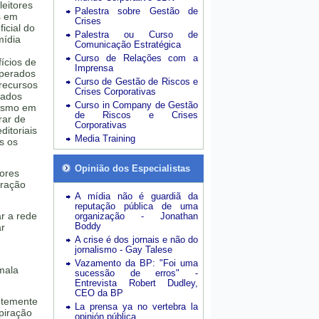
leitores
Palestra sobre Gestão de
s em
Crises
icial do
Palestra ou Curso de
mídia
Comunicação Estratégica
Curso de Relações com a
ícios de
Imprensa
uperados
Curso de Gestão de Riscos e
 recursos
Crises Corporativas
zados
Curso in Company de Gestão
lismo em
de Riscos e Crises
rar de
Corporativas
ditoriais
Media Training
s os
Opinião dos Especialistas
tores
iração
A mídia não é guardiã da
reputação pública de uma
r a rede
organização - Jonathan
Boddy
ar
A crise é dos jornais e não do
jornalismo - Gay Talese
Vazamento da BP: "Foi uma
mala
sucessão de erros" -
Entrevista Robert Dudley,
CEO da BP
ntemente
La prensa ya no vertebra la
piração
opinión pública