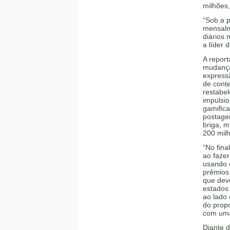
milhões,
“Sob a 
mensalm
diários 
a líder
A repor
mudança
express
de cont
restabel
impulsi
gamifica
postagen
briga, m
200 mil
“No fin
ao faze
usando 
prêmios
que deve
estados
ao lado 
do prop
com uma
Diante 