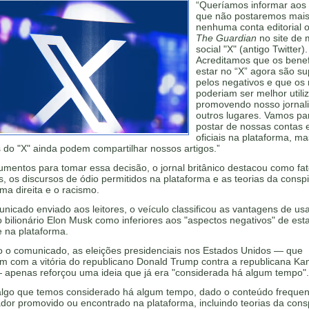
“Queríamos informar aos 
que não postaremos mai
nenhuma conta editorial of
The Guardian
no site de 
social "X" (antigo Twitter).
Acreditamos que os benef
estar no “X” agora são s
pelos negativos e que os
poderiam ser melhor utili
promovendo nosso jorna
outros lugares. Vamos pa
postar de nossas contas e
oficiais na plataforma, ma
 do "X" ainda podem compartilhar nossos artigos.”
mentos para tomar essa decisão, o jornal britânico destacou como fa
s, os discursos de ódio permitidos na plataforma e as teorias da consp
ma direita e o racismo.
icado enviado aos leitores, o veículo classificou as vantagens de usa
o bilionário Elon Musk como inferiores aos "aspectos negativos" de est
 na plataforma.
 o comunicado, as eleições presidenciais nos Estados Unidos — que
m com a vitória do republicano Donald Trump contra a republicana Ka
— apenas reforçou uma ideia que já era "considerada há algum tempo".
 algo que temos considerado há algum tempo, dado o conteúdo freque
dor promovido ou encontrado na plataforma, incluindo teorias da cons