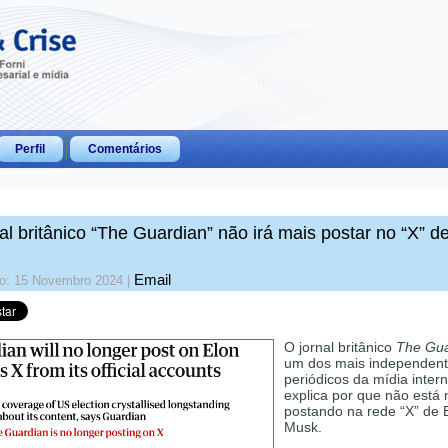
Perfil
Comentários
al britânico “The Guardian” não irá mais postar no “X” d
Email
do: 15 Novembro 2024
|
O jornal britânico
The Gua
um dos mais independen
periódicos da mídia intern
explica por que não está 
postando na rede “X” de 
Musk.