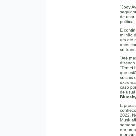
“Jody A
seguidor
de usar
política
E conti
milhão d
um ato 
anos com
se trans
“Até mes
dizendo 
"Tentei 
que estã
sociais
extrema
caso po
de usuá
Bluesky
E pross
conheci
2022. No
Musk afi
semana 
era uma
mercado