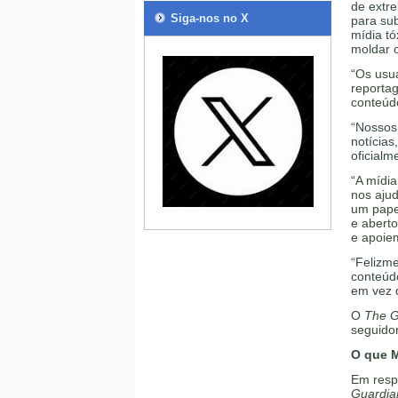
de extre
Siga-nos no X
para su
mídia tó
moldar o
“Os usuá
reportag
conteúd
“Nossos 
notícia
oficialm
“A mídia
nos aju
um pape
e abert
e apoiem
“Felizm
conteúdo
em vez d
O
The G
seguido
O que 
Em resp
Guardia