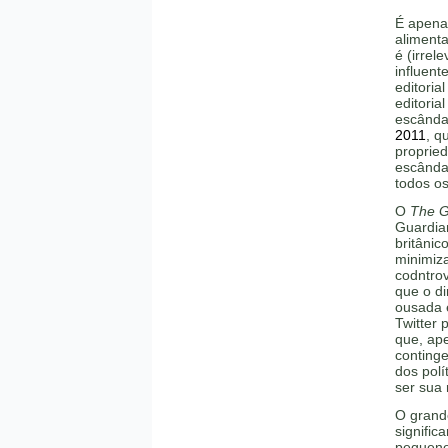
É apena
alimenta
é (irrel
influent
editoria
editori
escânda
2011
, q
proprie
escânda
todos os
O
The G
Guardia
britâni
minimiz
codntro
que o d
ousada 
Twitter 
que, ap
continge
dos polí
ser sua 
O grand
signifi
pequeno