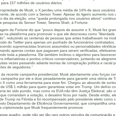
 para 157 milhões de usuários diários.
propriedade de Musk, o X perdeu uma média de 14% de seus usuários
ente, de acordo com a Sensor Tower. Apesar do ligeiro aumento nos 
no dia da eleição, uma "queda prolongada nos usuários ativos" continu
 de pesquisa da Sensor Tower, Seema Shah, à Fortune.
tagem da
Fortune
diz que “pouco depois de assumir o X, Musk fez gra
s na plataforma para promover o que ele descreveu como "liberdade
ão", reduzindo as centenas de pessoas que antes trabalhavam na mo
eúdo do Twitter para apenas um punhado de funcionários contratados,
ecendo supremacistas brancos assumidos ou personalidades vitriólicas
onando apenas contas que pagavam para serem verificadas, efetivame
ndo toda a plataforma. Ele também inclinou o algoritmo para favorecer
s inflamatórias e pontos críticos conservadores, juntando-se alegrem
uitas vezes passando adiante teorias de conspiração política e racial 
hões de seguidores.”
al da recente campanha presidencial, Musk abertamente uniu forças c
r campanha por ele e doar pesadamente para garantir uma vitória de 
o X como uma ferramenta para esse fim. Chegou ao absurdo de sorte
 de US$ 1 milhão para quem garantisse votar em Trump. Um delírio c
ria ter sido punido, mas como os EUA não têm Justiça Eleitoral, são o
 que comandam a votação, o desatino ficou por nada. Desde então, el
de Trump na Flórida e foi recompensado pelo presidente eleito como c
osto Departamento de Eficiência Governamental, que compartilha uma 
 criptomoeda que Musk frequentemente promove.
desse quadro, pode não ser tão raro outros veículos de comunicação e