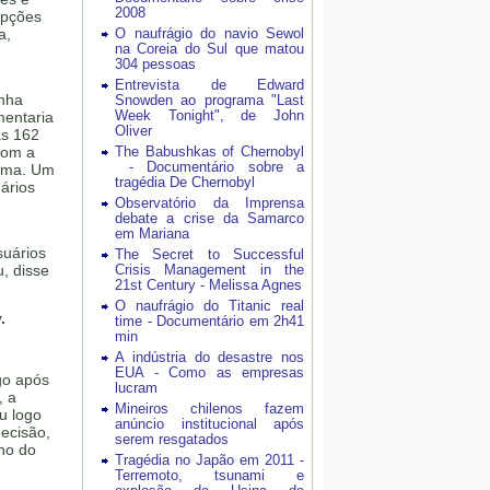
2008
opções
a,
O naufrágio do navio Sewol
na Coreia do Sul que matou
304 pessoas
Entrevista de Edward
inha
Snowden ao programa "Last
Week Tonight", de John
mentaria
Oliver
as 162
com a
The Babushkas of Chernobyl
- Documentário sobre a
orma. Um
tragédia De Chernobyl
ários
Observatório da Imprensa
debate a crise da Samarco
em Mariana
suários
The Secret to Successful
u, disse
Crisis Management in the
21st Century - Melissa Agnes
O naufrágio do Titanic real
.
time - Documentário em 2h41
min
A indústria do desastre nos
EUA - Como as empresas
go após
lucram
, a
Mineiros chilenos fazem
u logo
anúncio institucional após
decisão,
serem resgatados
no do
Tragédia no Japão em 2011 -
Terremoto, tsunami e