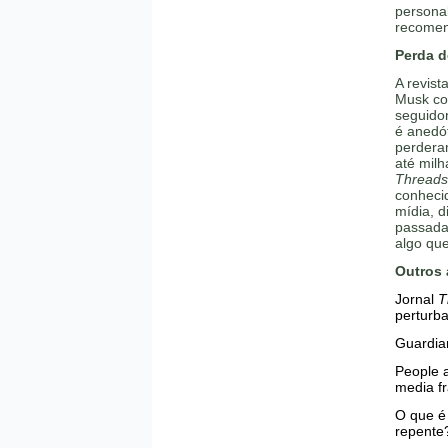
persona
recomen
Perda d
A revist
Musk co
seguidor
é anedó
perdera
até milh
Threads
conhecid
mídia, 
passada.
algo que
Outros 
Jornal
T
perturba
Guardian
People a
media f
O que é 
repente