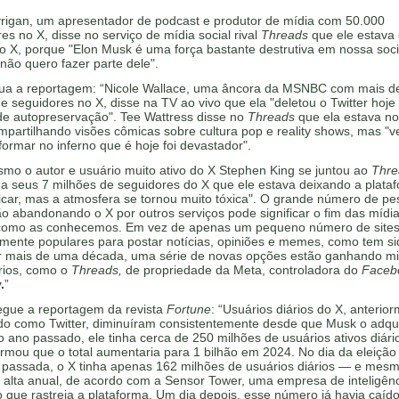
vrigan, um apresentador de podcast e produtor de mídia com 50.000
es no X, disse no serviço de mídia social rival
Threads
que ele estava
 o X, porque "Elon Musk é uma força bastante destrutiva em nossa soc
, não quero fazer parte dele".
nua a reportagem: “Nicole Wallace, uma âncora da MSNBC com mais d
e seguidores no X, disse na TV ao vivo que ela "deletou o Twitter hoj
de autopreservação". Tee Wattress disse no
Threads
que ela estava no
partilhando visões cômicas sobre cultura pop e reality shows, mas "ve
formar no inferno que é hoje foi devastador".
mo o autor e usuário muito ativo do X Stephen King se juntou ao
Thre
a seus 7 milhões de seguidores do X que ele estava deixando a plata
ficar, mas a atmosfera se tornou muito tóxica". O grande número de p
o abandonando o X por outros serviços pode significar o fim das mídi
 como as conhecemos. Em vez de apenas um pequeno número de site
mente populares para postar notícias, opiniões e memes, como tem si
r mais de uma década, uma série de novas opções estão ganhando mi
rios, como o
Threads,
de propriedade da Meta, controladora do
Faceb
.
”
egue a reportagem da revista
Fortune
: “Usuários diários do X, anterio
do como Twitter, diminuíram consistentemente desde que Musk o adqu
 ano passado, ele tinha cerca de 250 milhões de usuários ativos diári
rmou que o total aumentaria para 1 bilhão em 2024. No dia da eleição
passada, o X tinha apenas 162 milhões de usuários diários — e mesm
 alta anual, de acordo com a Sensor Tower, uma empresa de inteligên
 que rastreia a plataforma. Um dia depois, esse número já havia caíd