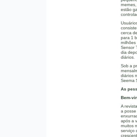
memes, 
estão g
control
Usuários
consist
cerca de
para 1 
milhões
Sensor 
dia depo
diários.
Sob a p
mensalm
diários 
Seema S
As pess
Bem-vin
A revist
a posse
enxurra
após a v
muitos 
serviço 
crescent