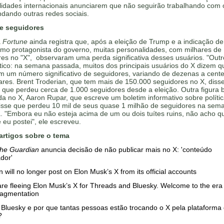
lidades internacionais anunciarem que não seguirão trabalhando com o
dando outras redes sociais.
e seguidores
a
Fortune
ainda registra que, após a eleição de Trump e a indicação de
mo protagonista do governo, muitas personalidades, com milhares de
es no "X", observaram uma perda significativa desses usuários. "Out
tico: na semana passada, muitos dos principais usuários do X dizem q
m um número significativo de seguidores, variando de dezenas a cent
ares. Brent Troderian, que tem mais de 150.000 seguidores no X, diss
que perdeu cerca de 1.000 seguidores desde a eleição. Outra figura
a no X, Aaron Rupar, que escreve um boletim informativo sobre polític
disse que perdeu 10 mil de seus quase 1 milhão de seguidores na sem
 "Embora eu não esteja acima de um ou dois tuítes ruins, não acho q
 eu postei", ele escreveu.
artigos sobre o tema
he Guardian
anuncia decisão de não publicar mais no X: 'conteúdo
dor'
 will no longer post on Elon Musk’s X from its official accounts
re fleeing Elon Musk’s X for Threads and Bluesky. Welcome to the era 
ragmentation
Bluesky e por que tantas pessoas estão trocando o X pela plataforma
?