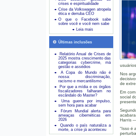
crises e espiritualidade
Crise da Volkswagen atropela
ética e derruba CEO
O que o Facebook sabe
sobre você e você nem sabe
Leia mais
Últimas inclusões
Relatório Anual de Crises de
2025 mostra crescimento das
categorias cybercrime, má
usuários
gestão e assédios
A Copa do Mundo não é
Nos argu
nossa: discriminação,
decisivo
racismo e mercantilismo
de extre
Por que a mídia e os órgãos
fiscalizadores falharam no
Em comun
escândalo do Master?
social d
Uma guerra por impulso,
presente
sem hora para acabar
Segundo
Fórum Mundial alerta para
acabara
ameaças cibernéticas em
2026
Harris 
Quando o país naturaliza a
“Isso é
morte, a crise já aconteceu
perturba