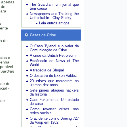
u apenas
The Guardian: um jornal que
 de
tem causa
para
Newspapers and Thinking the
Unthinkable - Clay Shirky
Leia outros artigos
s
mente
Cases de Crise
ta de
s
O Caso Tylenol e o valor da
Comunicação de Crise
A crise da British Petroleum
cias e
Escândalo do News of The
penha
World
ponível
A tragédia de Bhopal
uardian
O desastre do Exxon Valdez
20 crises que marcaram os
nde de
últimos dez anos
cial -
Sete piores ataques hackers
da história
Case Fukushima - Um estudo
 de
de caso
Como reverter crises nas
redes sociais
O acidente com o Boeing 727
da Vasp em 1982