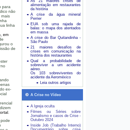
As 21 maiores crises de
alimentação em restaurantes
o para
da história
ódico não
A crise da água mineral
 mais
Perrier
inha
EUA sob uma rajada de
ua linha
balas: o mapa dos atentados
em massa
h, em
A crise do Bar Quitandinha -
de
São Paulo
gurou o
21 maiores desafios de
issão de
crises em comunicação na
história dos restaurantes
Qual a probabilidade de
ster
sobreviver a um acidente
rno
aéreo.
Os 103 sobreviventes do
acidente da Aeroméxico
sando
Leia outros artigos
penas
do ex-
cial
A Crise no Vídeo
m
rencial
A Igreja oculta
 dizem
Filmes ou Séries sobre
rtal.
Jornalismo e casos de Crise -
Outubro 2024
 pode
m
Inside Job (Trabalho Interno)
Documentário sobre crise
ões e