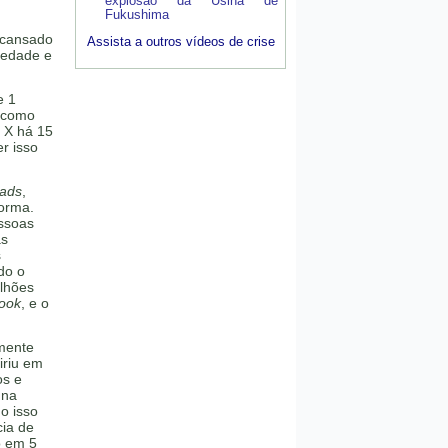
explosão da Usina de
Fukushima
 cansado
Assista a outros vídeos de crise
iedade e
e 1
e como
 X há 15
r isso
ads
,
forma.
essoas
as
s
do o
lhões
ook
, e o
rmente
iriu em
os e
 na
o isso
cia de
o em 5