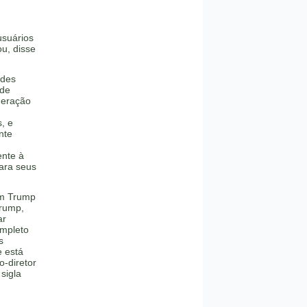
usuários
ou, disse
ndes
 de
deração
, e
nte
ente à
para seus
om Trump
Trump,
ar
ompleto
s
e está
o-diretor
sigla