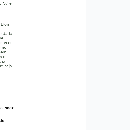
 “X” e
 Elon
ro dado
ue
enas ou
e no
 bem
a e
ana
ue seja
of social
 de