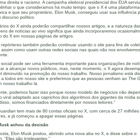
ma direita e racismo. A campanha eleitoral presidencial dos EUA servi
blinhar o que consideramos há muito tempo: que o X é uma plataforma
xica e que seu proprietário, Elon Musk, conseguiu usar sua influência 
 discurso político.
rios do X ainda poderão compartilhar nossos artigos, e a natureza da
ens de notícias ao vivo significa que ainda incorporaremos ocasional
o do X em nossas páginas de artigos.
repórteres também poderão continuar usando o site para fins de cole
s, assim como usam outras redes sociais nas quais não nos envolvemo
ente.
 social pode ser uma ferramenta importante para organizações de notí
dar a alcançar novos públicos, mas, neste momento, o X agora desem
l diminuído na promoção do nosso trabalho. Nosso jornalismo está dis
o a todos em nosso site e preferimos que as pessoas venham ao
The G
 nosso trabalho lá.
ente, podemos fazer isso porque nosso modelo de negócios não depe
 viral adaptado aos caprichos dos algoritmos dos gigantes da mídia so
isso, somos financiados diretamente por nossos leitores."
uardian
tem mais de 80 contas oficiais no X, com cerca de 27 milhões
res, e já começou a apagar essas páginas.
Musk achou da decisão
osta, Elon Musk postou, abrindo uma nova aba no X, e disse sobre o
n
: "Eles são irrelevantes."