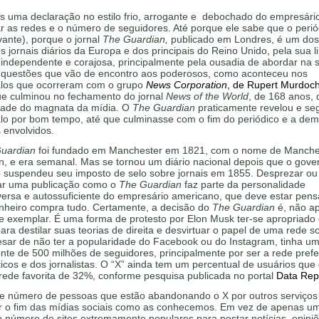
s uma declaração no estilo frio, arrogante e debochado do empresári
r as redes e o número de seguidores. Até porque ele sabe que o peri
evante), porque o jornal
The Guardian,
publicado em Londres, é um dos
es jornais diários da Europa e dos principais do Reino Unido, pela sua l
l independente e corajosa, principalmente pela ousadia de abordar na s
al questões que vão de encontro aos poderosos, como aconteceu nos
los que ocorreram com o grupo
News Corporation
, de Rupert Murdoc
ue culminou no fechamento do jornal
News of the World
, de 168 anos, 
dade do magnata da mídia. O
The Guardian
praticamente revelou e se
lo por bom tempo, até que culminasse com o fim do periódico e a dem
 envolvidos.
uardian
foi fundado em Manchester em 1821, com o nome de Manche
n, e era semanal. Mas se tornou um diário nacional depois que o gove
co suspendeu seu imposto de selo sobre jornais em 1855. Desprezar ou
ar uma publicação como o
The Guardian
faz parte da personalidade
versa e autossuficiente do empresário americano, que deve estar pen
inheiro compra tudo. Certamente, a decisão do
The Guardian
é, não a
e exemplar. É uma forma de protesto por Elon Musk ter-se apropriado 
para destilar suas teorias de direita e desvirtuar o papel de uma rede so
esar de não ter a popularidade do Facebook ou do Instagram, tinha u
nte de 500 milhões de seguidores, principalmente por ser a rede prefe
ticos e dos jornalistas. O “X” ainda tem um percentual de usuários que
rede favorita de 32%, conforme pesquisa publicada no portal
Data Repo
e número de pessoas que estão abandonando o X por outros serviços
car o fim das mídias sociais como as conhecemos. Em vez de apenas u
 número de sites extremamente populares para postar notícias, opini