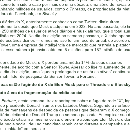
como tem sido o caso por mais de uma década, uma série de novas 
anhando milhões de usuários, como o
Threads,
de propriedade da Met
adora do Facebook, e o
Bluesky.
 diários do X, anteriormente conhecido como Twitter, diminuíram
entemente desde que Musk o adquiriu em 2022. No ano passado, ele t
 250 milhões de usuários ativos diários e Musk afirmou que o total au
bilhão em 2024. No dia da eleição na semana passada, o X tinha apen
 de usuários diários — e mesmo isso foi um recorde anual, de acordo 
Tower, uma empresa de inteligência de mercado que rastreia a plataf
is, esse número já havia caído em 5 milhões, para 157 milhões de usu
ropriedade de Musk, o X perdeu uma média 14% de seus usuários
ente, de acordo com a Sensor Tower. Apesar do ligeiro aumento de u
no dia da eleição, uma “queda prolongada de usuários ativos” continuo
hah, líder de pesquisa da Sensor Tower, à Fortune.
oas estão fugindo do X de Elon Musk para o Threads e o Bluesky
do à era da fragmentação da mídia social
a
Fortune
, deste semana, traz reportagem sobre a fuga da rede “X”, lo
 do presidente Donald Trump, nos Estados Unidos. Segundo a
Fortune
da de mensagens de despedida de pessoas que deixaram o X começo
itória eleitoral de Donald Trump na semana passada. Ao explicar sua 
no êxodo citaram a mesma coisa: o enorme apoio que Elon Musk, o do
de mídia social, deu ao candidato republicano durante a campanha e a
e "maldade" em seu site.