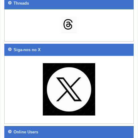
Threads
Siga-nos no X
Online Users