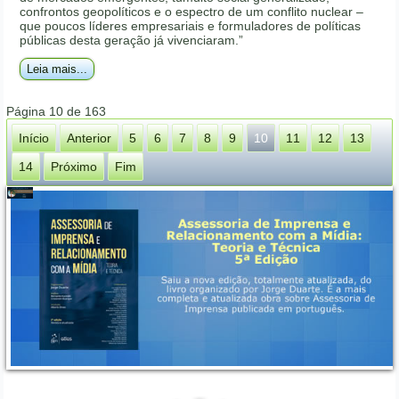
confrontos geopolíticos e o espectro de um conflito nuclear –
que poucos líderes empresariais e formuladores de políticas
públicas desta geração já vivenciaram.”
Leia mais...
Página 10 de 163
Início
Anterior
5
6
7
8
9
10
11
12
13
14
Próximo
Fim