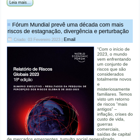
Leia mais...
Fórum Mundial prevê uma década com mais
riscos de estagnação, divergência e perturbação
Email
Criado: 03 Fevereiro 2023
|
“Com o início de
2023, o mundo
vem enfrentando
um conjunto de
riscos que são
considerados
totalmente novos
e
misteriosamente
familiares. Temos
visto um retorno
de riscos “mais
antigos” –
inflação, crises do
custo de vida,
guerras
comerciais,
saídas de capital
de mercados emergentes, tumulto social generalizado,