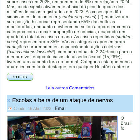
sobre crises em 2025, um aumento de 8% em relação a 2024.
Mas, ainda significativamente abaixo do pico de quase dois
milhões de casos registrados em 2023. As crises que dão
sinais antes de acontecer
(smoldering crises
) (2) mantiveram
sua posição histórica, representando 65% das notícias
monitoradas, enquanto o cybercrime voltou a aparecer como a
categoria com a maior proporção de notícias, ocupando um
quarto do total das crises do ano. As crises repentinas (
sudden
crisis
) representaram 35%. Várias categorias apresentaram
variações surpreendentes, especialmente ações coletivas
(*
class actions lawsuits
*), com percentual de 2,24% caiu para o
menor nível; enquanto casos de assédio sexual (15,26%),
tiveram um aumento fora do normal. Categoria esta que nunca
apareceu com tanto destaque, em qualquer Relatório anterior.
Leia mais...
Leia outros Comentários
Escolas à beira de um ataque de nervos
Email
Criado: 16 Abril 2023
|
O
Brasil
foi