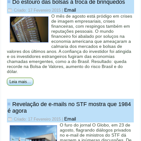
Do estouro das bolsas à troca de brinquedos
Email
Criado: 17 Fevereiro 2015
|
O mês de agosto está pródigo em crises
de imagem empresariais, crises
financeiras, com respingos também em
reputações pessoais. O mundo
financeiro foi abalado por soluços na
economia americana que ameaçaram a
calmaria dos mercados e bolsas de
valores dos últimos anos. A confiança do investidor foi atingida
e os investidores estrangeiros fugiram das economias
chamadas emergentes, como a do Brasil. Resultado: queda
recorde na Bolsa de Valores, aumento do risco Brasil e do
dólar.
Leia mais...
Revelação de e-mails no STF mostra que 1984
é agora
Email
Criado: 17 Fevereiro 2015
|
O furo do jornal O Globo, em 23 de
agosto, flagrando diálogos privados
no e-mail de ministros do STF dá
margem a inúmeras discussões. De