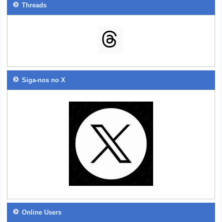
Threads
Siga-nos no X
Online Users