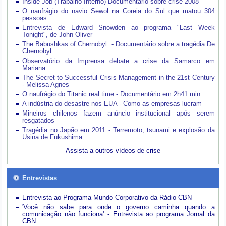
Inside Job (Trabalho Interno) Documentário sobre crise 2008
O naufrágio do navio Sewol na Coreia do Sul que matou 304
pessoas
Entrevista de Edward Snowden ao programa "Last Week
Tonight", de John Oliver
The Babushkas of Chernobyl - Documentário sobre a tragédia De
Chernobyl
Observatório da Imprensa debate a crise da Samarco em
Mariana
The Secret to Successful Crisis Management in the 21st Century
- Melissa Agnes
O naufrágio do Titanic real time - Documentário em 2h41 min
A indústria do desastre nos EUA - Como as empresas lucram
Mineiros chilenos fazem anúncio institucional após serem
resgatados
Tragédia no Japão em 2011 - Terremoto, tsunami e explosão da
Usina de Fukushima
Assista a outros vídeos de crise
Entrevistas
Entrevista ao Programa Mundo Corporativo da Rádio CBN
'Você não sabe para onde o governo caminha quando a
comunicação não funciona' - Entrevista ao programa Jornal da
CBN