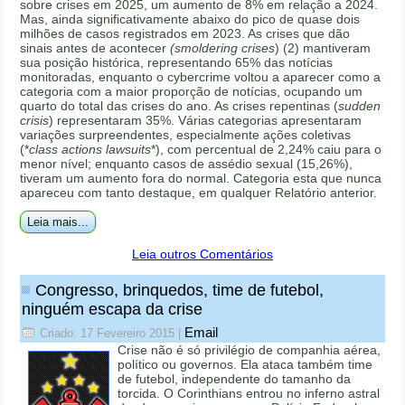
sobre crises em 2025, um aumento de 8% em relação a 2024.
Mas, ainda significativamente abaixo do pico de quase dois
milhões de casos registrados em 2023. As crises que dão
sinais antes de acontecer
(smoldering crises
) (2) mantiveram
sua posição histórica, representando 65% das notícias
monitoradas, enquanto o cybercrime voltou a aparecer como a
categoria com a maior proporção de notícias, ocupando um
quarto do total das crises do ano. As crises repentinas (
sudden
crisis
) representaram 35%. Várias categorias apresentaram
variações surpreendentes, especialmente ações coletivas
(*
class actions lawsuits
*), com percentual de 2,24% caiu para o
menor nível; enquanto casos de assédio sexual (15,26%),
tiveram um aumento fora do normal. Categoria esta que nunca
apareceu com tanto destaque, em qualquer Relatório anterior.
Leia mais...
Leia outros Comentários
Congresso, brinquedos, time de futebol,
ninguém escapa da crise
Email
Criado: 17 Fevereiro 2015
|
Crise não é só privilégio de companhia aérea,
político ou governos. Ela ataca também time
de futebol, independente do tamanho da
torcida. O Corinthians entrou no inferno astral