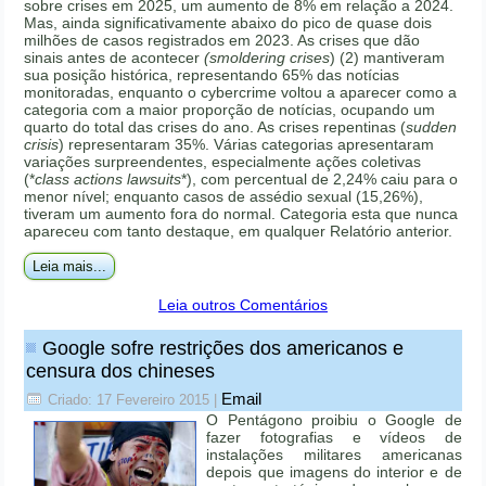
sobre crises em 2025, um aumento de 8% em relação a 2024.
Mas, ainda significativamente abaixo do pico de quase dois
milhões de casos registrados em 2023. As crises que dão
sinais antes de acontecer
(smoldering crises
) (2) mantiveram
sua posição histórica, representando 65% das notícias
monitoradas, enquanto o cybercrime voltou a aparecer como a
categoria com a maior proporção de notícias, ocupando um
quarto do total das crises do ano. As crises repentinas (
sudden
crisis
) representaram 35%. Várias categorias apresentaram
variações surpreendentes, especialmente ações coletivas
(*
class actions lawsuits
*), com percentual de 2,24% caiu para o
menor nível; enquanto casos de assédio sexual (15,26%),
tiveram um aumento fora do normal. Categoria esta que nunca
apareceu com tanto destaque, em qualquer Relatório anterior.
Leia mais...
Leia outros Comentários
Google sofre restrições dos americanos e
censura dos chineses
Email
Criado: 17 Fevereiro 2015
|
O Pentágono proibiu o Google de
fazer fotografias e vídeos de
instalações militares americanas
depois que imagens do interior e de