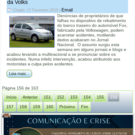
da Volks
Email
Criado: 17 Fevereiro 2015
|
Denúncias de proprietários de que
falhas no dispositivo de rebatimento
do banco traseiro do automóvel Fox,
fabricado pela Volkswagen, podem
acarretar acidentes, mutilando
dedos acabaram no Jornal
Nacional. O assunto surgiu esta
semana em alguns jornais e blogs e
acabou levando a multinacional a se pronunciar sobre os
incidentes. Numa infeliz intervenção, acabou atribuindo aos
motoristas a culpa pelos acidentes.
Leia mais...
Página 156 de 163
Início
Anterior
151
152
153
154
155
156
157
158
159
160
Próximo
Fim