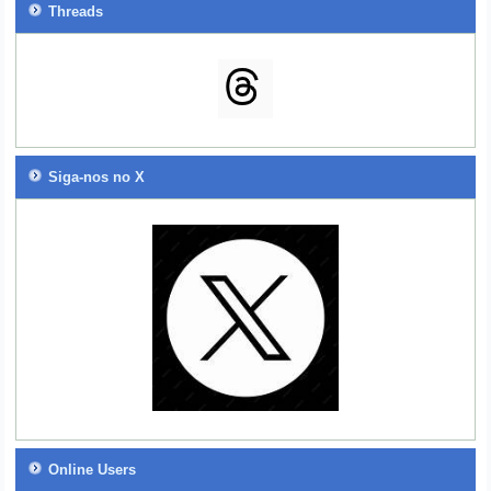
Threads
Siga-nos no X
Online Users