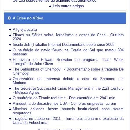
Os 103 sobreviventes do acidente da Aeroméxico
Leia outros artigos
A Crise no Vídeo
A Igreja oculta
Filmes ou Séries sobre Jornalismo e casos de Crise - Outubro
2024
Inside Job (Trabalho Interno) Documentário sobre crise 2008
O naufrágio do navio Sewol na Coreia do Sul que matou 304
pessoas
Entrevista de Edward Snowden ao programa "Last Week
Tonight", de John Oliver
The Babushkas of Chernobyl - Documentário sobre a tragédia De
Chernobyl
Observatório da Imprensa debate a crise da Samarco em
Mariana
The Secret to Successful Crisis Management in the 21st Century
- Melissa Agnes
O naufrágio do Titanic real time - Documentário em 2h41 min
A indústria do desastre nos EUA - Como as empresas lucram
Mineiros chilenos fazem anúncio institucional após serem
resgatados
Tragédia no Japão em 2011 - Terremoto, tsunami e explosão da
Usina de Fukushima