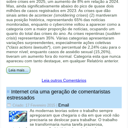
sobre crises em 2025, um aumento de 8% em relação a 2024.
Mas, ainda significativamente abaixo do pico de quase dois
milhões de casos registrados em 2023. As crises que dão
sinais antes de acontecer
(smoldering crises
) (2) mantiveram
sua posição histórica, representando 65% das notícias
monitoradas, enquanto o cybercrime voltou a aparecer como a
categoria com a maior proporção de notícias, ocupando um
quarto do total das crises do ano. As crises repentinas (
sudden
crisis
) representaram 35%. Várias categorias apresentaram
variações surpreendentes, especialmente ações coletivas
(*
class actions lawsuits
*), com percentual de 2,24% caiu para o
menor nível; enquanto casos de assédio sexual (15,26%),
tiveram um aumento fora do normal. Categoria esta que nunca
apareceu com tanto destaque, em qualquer Relatório anterior.
Leia mais...
Leia outros Comentários
Internet cria uma geração de comentaristas
estressados
Email
Criado: 17 Fevereiro 2015
|
As modernas teorias sobre o trabalho sempre
apregoaram que chegaria o dia em que você não
precisaria se deslocar para trabalhar. O trabalho
se transformaria numa tarefa prazerosa,