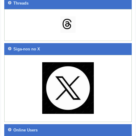
Threads
Siga-nos no X
Online Users