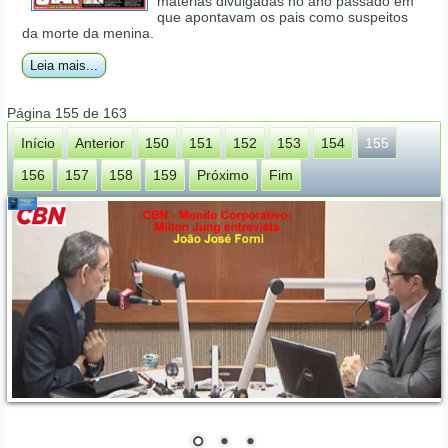
matérias divulgadas no ano passado em
que apontavam os pais como suspeitos
da morte da menina.
Leia mais...
Página 155 de 163
Início
Anterior
150
151
152
153
154
155
156
157
158
159
Próximo
Fim