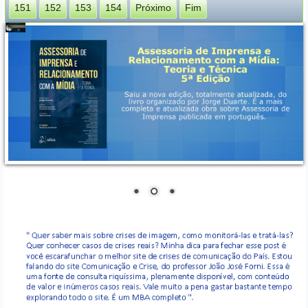
151
152
153
154
Próximo
Fim