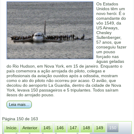
Os Estados
Unidos têm um
novo herói. É o
comandante do
vôo 1549, da
US Airways,
Chesley
Sullenberger,
57 anos, que
conseguiu fazer
um pouso
forçado nas
águas geladas
do Rio Hudson, em Nova York, em 15 de janeiro. Enquanto o
país comemora a ação arrojada do piloto, colegas e
profissionais da aviação ouvidos após a odisséia, mostram
como o ato do piloto não ocorreu por acaso. O avião, que
decolou do aeroporto La Guardia, dentro da cidade de Nova
York, levava 150 passageiros e 5 tripulantes. Todos saíram
ilesos do arrojado pouso.
Leia mais...
Página 150 de 163
Início
Anterior
145
146
147
148
149
150