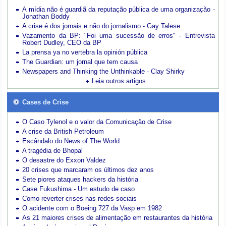
A mídia não é guardiã da reputação pública de uma organização -
Jonathan Boddy
A crise é dos jornais e não do jornalismo - Gay Talese
Vazamento da BP: "Foi uma sucessão de erros" - Entrevista
Robert Dudley, CEO da BP
La prensa ya no vertebra la opinión pública
The Guardian: um jornal que tem causa
Newspapers and Thinking the Unthinkable - Clay Shirky
Leia outros artigos
Cases de Crise
O Caso Tylenol e o valor da Comunicação de Crise
A crise da British Petroleum
Escândalo do News of The World
A tragédia de Bhopal
O desastre do Exxon Valdez
20 crises que marcaram os últimos dez anos
Sete piores ataques hackers da história
Case Fukushima - Um estudo de caso
Como reverter crises nas redes sociais
O acidente com o Boeing 727 da Vasp em 1982
As 21 maiores crises de alimentação em restaurantes da história