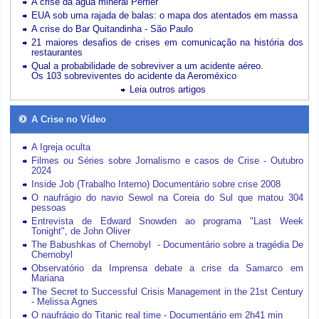
A crise da água mineral Perrier
EUA sob uma rajada de balas: o mapa dos atentados em massa
A crise do Bar Quitandinha - São Paulo
21 maiores desafios de crises em comunicação na história dos
restaurantes
Qual a probabilidade de sobreviver a um acidente aéreo.
Os 103 sobreviventes do acidente da Aeroméxico
Leia outros artigos
A Crise no Vídeo
A Igreja oculta
Filmes ou Séries sobre Jornalismo e casos de Crise - Outubro
2024
Inside Job (Trabalho Interno) Documentário sobre crise 2008
O naufrágio do navio Sewol na Coreia do Sul que matou 304
pessoas
Entrevista de Edward Snowden ao programa "Last Week
Tonight", de John Oliver
The Babushkas of Chernobyl - Documentário sobre a tragédia De
Chernobyl
Observatório da Imprensa debate a crise da Samarco em
Mariana
The Secret to Successful Crisis Management in the 21st Century
- Melissa Agnes
O naufrágio do Titanic real time - Documentário em 2h41 min