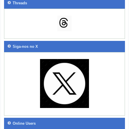
Threads
Siga-nos no X
Online Users