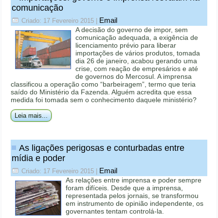
comunicação
Email
Criado: 17 Fevereiro 2015
|
A decisão do governo de impor, sem
comunicação adequada, a exigência de
licenciamento prévio para liberar
importações de vários produtos, tomada
dia 26 de janeiro, acabou gerando uma
crise, com reação de empresários e até
de governos do Mercosul. A imprensa
classificou a operação como “barbeiragem”, termo que teria
saído do Ministério da Fazenda. Alguém acredita que essa
medida foi tomada sem o conhecimento daquele ministério?
Leia mais...
As ligações perigosas e conturbadas entre
mídia e poder
Email
Criado: 17 Fevereiro 2015
|
As relações entre imprensa e poder sempre
foram difíceis. Desde que a imprensa,
representada pelos jornais, se transformou
em instrumento de opinião independente, os
governantes tentam controlá-la.