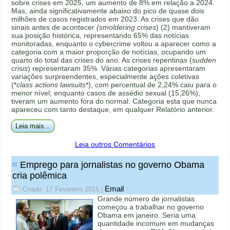
sobre crises em 2025, um aumento de 8% em relação a 2024.
Mas, ainda significativamente abaixo do pico de quase dois
milhões de casos registrados em 2023. As crises que dão
sinais antes de acontecer
(smoldering crises
) (2) mantiveram
sua posição histórica, representando 65% das notícias
monitoradas, enquanto o cybercrime voltou a aparecer como a
categoria com a maior proporção de notícias, ocupando um
quarto do total das crises do ano. As crises repentinas (
sudden
crisis
) representaram 35%. Várias categorias apresentaram
variações surpreendentes, especialmente ações coletivas
(*
class actions lawsuits
*), com percentual de 2,24% caiu para o
menor nível; enquanto casos de assédio sexual (15,26%),
tiveram um aumento fora do normal. Categoria esta que nunca
apareceu com tanto destaque, em qualquer Relatório anterior.
Leia mais...
Leia outros Comentários
Emprego para jornalistas no governo Obama
cria polêmica
Email
Criado: 17 Fevereiro 2015
|
Grande número de jornalistas
começou a trabalhar no governo
Obama em janeiro. Seria uma
quantidade incomum em mudanças