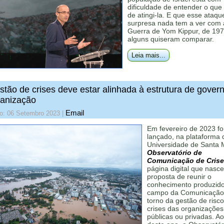
dificuldade de entender o que
de atingi-la. E que esse ataqu
surpresa nada tem a ver com 
Guerra de Yom Kippur, de 19
alguns quiseram comparar.
Leia mais...
stão de crises deve estar alinhada à estrutura de gover
ganização
Email
do: 06 Setembro 2023
|
Em fevereiro de 2023 fo
lançado, na plataforma 
Universidade de Santa M
Observatório de
Comunicação de Crise
página digital que nasc
proposta de reunir o
conhecimento produzid
campo da Comunicação
torno da gestão de risco
crises das organizações
públicas ou privadas. A