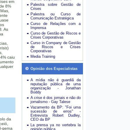
rises em
Palestra sobre Gestão de
 de 8%
Crises
 Mas,
Palestra ou Curso de
mente
Comunicação Estratégica
quase
Curso de Relações com a
sos
Imprensa
3. As
Curso de Gestão de Riscos e
ua
Crises Corporativas
Curso in Company de Gestão
cias,
de Riscos e Crises
isis
)
Corporativas
s,
Media Training
24% caiu
aumento
ualquer
Opinião dos Especialistas
A mídia não é guardiã da
reputação pública de uma
organização - Jonathan
Boddy
A crise é dos jornais e não do
jornalismo - Gay Talese
Vazamento da BP: "Foi uma
sucessão de erros" -
Entrevista Robert Dudley,
olo da
CEO da BP
eió,
La prensa ya no vertebra la
l-gema
opinión pública