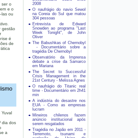
2008
 ser o
rem e o
O naufrágio do navio Sewol
-las ou
na Coreia do Sul que matou
304 pessoas
o
tivo.
Entrevista de Edward
Snowden ao programa "Last
r gestão
Week Tonight", de John
r
Oliver
rise é
The Babushkas of Chernobyl
ções de
- Documentário sobre a
ática
tragédia De Chernobyl
Observatório da Imprensa
debate a crise da Samarco
em Mariana
The Secret to Successful
Crisis Management in the
21st Century - Melissa Agnes
O naufrágio do Titanic real
ulismo
time - Documentário em 2h41
min
A indústria do desastre nos
EUA - Como as empresas
lucram
e Yuval
Mineiros chilenos fazem
anúncio institucional após
º dia dos
serem resgatados
o
Tragédia no Japão em 2011 -
ue a
Terremoto, tsunami e