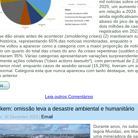
mil notícias sobre c
2025, um aumento
em relação a 2024.
ainda significativa
abaixo do pico de 
dois milhões de ca
registrados em 202
ue dão sinais antes de acontecer
(smoldering crises
) (2) mantiveram s
histórica, representando 65% das notícias monitoradas, enquanto o
me voltou a aparecer como a categoria com a maior proporção de notí
 um quarto do total das crises do ano. As crises repentinas (
sudden cr
ntaram 35%. Várias categorias apresentaram variações surpreendente
mente ações coletivas (*
class actions lawsuits
*), com percentual de 2,
menor nível; enquanto casos de assédio sexual (15,26%), tiveram um 
 normal. Categoria esta que nunca apareceu com tanto destaque, em q
o anterior.
is...
Leia outros Comentários
kem: omissão leva a desastre ambiental e humanitário
Email
do: 16 Dezembro 2023
|
Durante anos, no subs
lagoa Mundaú, em Mac
uma mineradora de sa