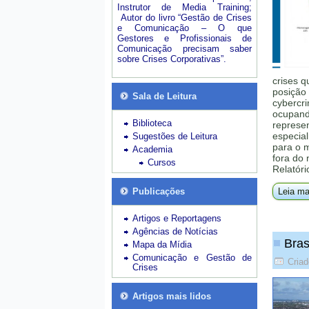
Instrutor de Media Training;
Autor do livro “Gestão de Crises
e Comunicação – O que
Gestores e Profissionais de
Comunicação precisam saber
sobre Crises Corporativas”.
crises q
posição 
Sala de Leitura
cybercri
ocupando
Biblioteca
represe
especial
Sugestões de Leitura
para o 
Academia
fora do
Cursos
Relatóri
Publicações
Leia ma
Artigos e Reportagens
Agências de Notícias
Bras
Mapa da Mídia
Comunicação e Gestão de
Cria
Crises
Artigos mais lidos