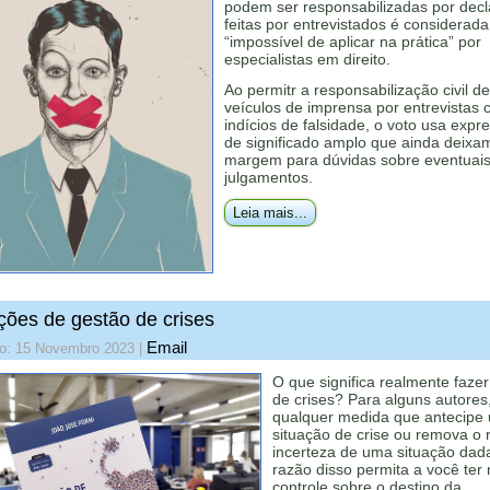
podem ser responsabilizadas por dec
feitas por entrevistados é considerada
“impossível de aplicar na prática” por
especialistas em direito.
Ao permitr a responsabilização civil de
veículos de imprensa por entrevistas
indícios de falsidade, o voto usa expr
de significado amplo que ainda deixa
margem para dúvidas sobre eventuai
julgamentos.
Leia mais...
ições de gestão de crises
Email
do: 15 Novembro 2023
|
O que significa realmente faze
de crises? Para alguns autores
qualquer medida que antecipe
situação de crise ou remova o 
incerteza de uma situação dad
razão disso permita a você ter
controle sobre o destino da