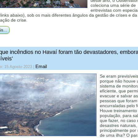
deste ano, o Observatór
coleciona uma série de
entrevistas com especial
 links abaixo), sob os mais diferentes ângulos da gestão de crises e da
ação de crise.
is...
que incêndios no Havaí foram tão devastadores, embor
íveis’
Email
o: 15 Agosto 2023
|
Se eram previsíveis
porque não houve
sistema de monito
eficiente, que permi
evacuar e salvar as
pessoas que foram
encurraladas pelo 
Houve treinamento
população, para sa
que fazer, no caso 
desastres naturais,
principalmente por 
de uma ilha? O par