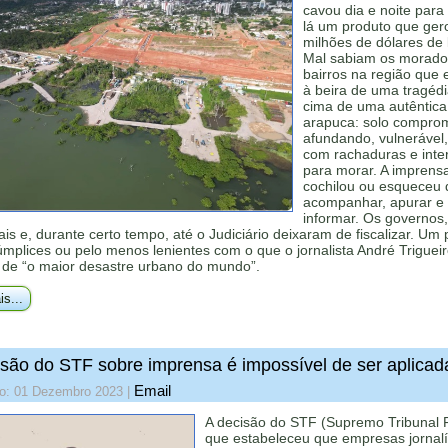
cavou dia e noite para 
lá um produto que ger
milhões de dólares de 
Mal sabiam os morado
bairros na região que
à beira de uma tragéd
cima de uma autêntica
arapuca: solo comprom
afundando, vulnerável,
com rachaduras e inte
para morar. A imprens
cochilou ou esqueceu 
acompanhar, apurar e
informar. Os governos
is e, durante certo tempo, até o Judiciário deixaram de fiscalizar. Um
mplices ou pelo menos lenientes com o que o jornalista André Triguei
de “o maior desastre urbano do mundo”.
is...
são do STF sobre imprensa é impossível de ser aplicad
Email
do: 01 Dezembro 2023
|
A decisão do STF (Supremo Tribunal 
que estabeleceu que empresas jornalí