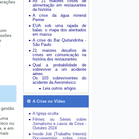
As 21 maiores crises de
larações
alimentação em restaurantes
da história
A crise da água mineral
Perrier
EUA sob uma rajada de
balas: o mapa dos atentados
 com
em massa
essões
m
A crise do Bar Quitandinha -
São Paulo
s
21 maiores desafios de
crises em comunicação na
história dos restaurantes
Qual a probabilidade de
sobreviver a um acidente
aéreo.
Os 103 sobreviventes do
acidente da Aeroméxico
Leia outros artigos
A Crise no Vídeo
r gestão
,
A Igreja oculta
 uma
Filmes ou Séries sobre
risco ou
Jornalismo e casos de Crise -
a, e em
Outubro 2024
 mais
Inside Job (Trabalho Interno)
Documentário sobre crise