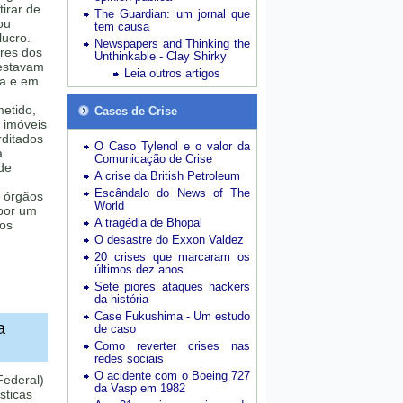
tirar de
The Guardian: um jornal que
ou
tem causa
lucro.
Newspapers and Thinking the
res dos
Unthinkable - Clay Shirky
 estavam
Leia outros artigos
ia e em
etido,
Cases de Crise
 imóveis
rditados
O Caso Tylenol e o valor da
a
Comunicação de Crise
de
A crise da British Petroleum
Escândalo do News of The
, órgãos
World
 por um
A tragédia de Bhopal
ros
O desastre do Exxon Valdez
20 crises que marcaram os
últimos dez anos
Sete piores ataques hackers
da história
Case Fukushima - Um estudo
a
de caso
Como reverter crises nas
redes sociais
O acidente com o Boeing 727
Federal)
da Vasp em 1982
sticas