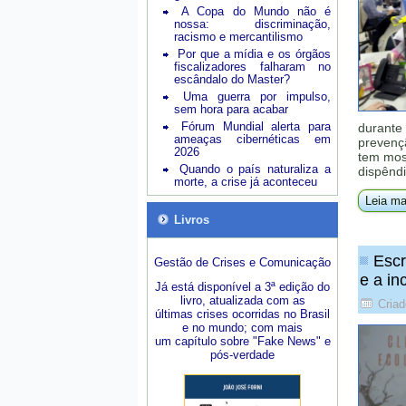
A Copa do Mundo não é
nossa: discriminação,
racismo e mercantilismo
Por que a mídia e os órgãos
fiscalizadores falharam no
escândalo do Master?
Uma guerra por impulso,
sem hora para acabar
Fórum Mundial alerta para
durante 
ameaças cibernéticas em
prevenç
2026
tem mos
Quando o país naturaliza a
dispênd
morte, a crise já aconteceu
Leia ma
Livros
Escr
Gestão de Crises e Comunicação
e a i
Já está disponível a 3ª edição do
livro, atualizada com as
Criad
últimas crises ocorridas no Brasil
e no mundo; com mais
um capítulo sobre "Fake News" e
pós-verdade