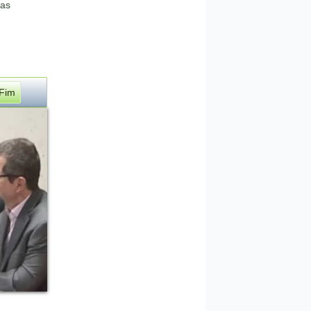
das
Fim