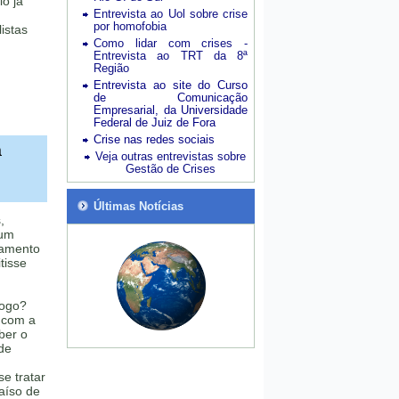
io já
Entrevista ao Uol sobre crise
por homofobia
istas
Como lidar com crises -
Entrevista ao TRT da 8ª
Região
Entrevista ao site do Curso
de Comunicação
Empresarial, da Universidade
Federal de Juiz de Fora
Crise nas redes sociais
a
Veja outras entrevistas sobre
Gestão de Crises
Últimas Notícias
,
 um
ramento
tisse
fogo?
 com a
ber o
de
se tratar
aíso de