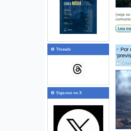
(veja os
comunic
Leia ma
Por 
Threads
‘previs
Criad
Siga-nos no X