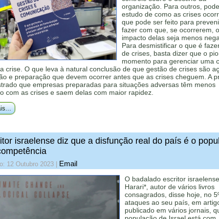
organização. Para outros, pode
estudo de como as crises ocor
que pode ser feito para preveni
fazer com que, se ocorrerem, 
impacto delas seja menos nega
Para desmistificar o que é faze
de crises, basta dizer que o pio
momento para gerenciar uma c
a crise. O que leva à natural conclusão de que gestão de crises são a
ão e preparação que devem ocorrer antes que as crises cheguem. A pr
trado que empresas preparadas para situações adversas têm menos
io com as crises e saem delas com maior rapidez.
is...
itor israelense diz que a disfunção real do país é o pop
ncompetência
Email
o: 12 Outubro 2023
|
O badalado escritor israelens
Harari*, autor de vários livros
consagrados, disse hoje, no 5
ataques ao seu país, em artig
publicado em vários jornais, q
população de Israel está com