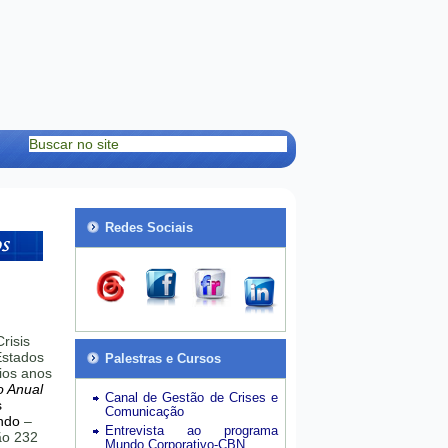
Redes Sociais
risis
stados
Palestras e Cursos
ios anos
o Anual
Canal de Gestão de Crises e
s
Comunicação
ndo
–
Entrevista ao programa
hão 232
Mundo Corporativo-CBN