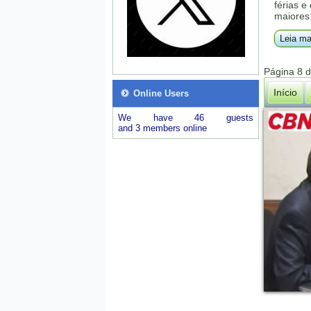
férias e
maiores 
Leia ma
Página 8 
Início
Online Users
We have 46 guests
and 3 members online