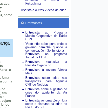
explosão da Usina de
 acaba
Fukushima
e-
Assista a outros vídeos de crise
a
73, como
Entrevistas
Entrevista ao Programa
Mundo Corporativo da Rádio
CBN
nança
'Você não sabe para onde o
governo caminha quando a
comunicação não funciona' -
Entrevista ao programa
Jornal da CBN
i
Entrevista exclusiva à
Revista Organicon
da
aria, o
Entrevista à revista Venda
Mais
.
Uma
Entrevista sobre crise nos
eu com a
transportes para Agência
CNT de Notícias
o no
Entrevista sobre a gestão de
crise do acidente da Air
, em
France
s e
, sejam
Entrevista ao jornal Zero Hora
sobre o discurso da crise no
o longo
Rio G. do Sul