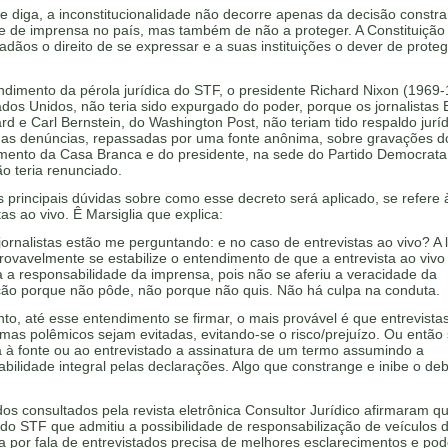
e diga, a inconstitucionalidade não decorre apenas da decisão constr
de de imprensa no país, mas também de não a proteger. A Constituição
adãos o direito de se expressar e a suas instituições o dever de prote
dimento da pérola jurídica do STF, o presidente Richard Nixon (1969-
dos Unidos, não teria sido expurgado do poder, porque os jornalistas
 e Carl Bernstein, do Washington Post, não teriam tido respaldo juríd
r as denúncias, repassadas por uma fonte anônima, sobre gravações d
mento da Casa Branca e do presidente, na sede do Partido Democrata
o teria renunciado.
principais dúvidas sobre como esse decreto será aplicado, se refere 
tas ao vivo. Ê Marsiglia que explica:
jornalistas estão me perguntando: e no caso de entrevistas ao vivo? A 
rovavelmente se estabilize o entendimento de que a entrevista ao vivo
 a responsabilidade da imprensa, pois não se aferiu a veracidade da
ção porque não pôde, não porque não quis. Não há culpa na conduta.
to, até esse entendimento se firmar, o mais provável é que entrevistas
mas polêmicos sejam evitadas, evitando-se o risco/prejuízo. Ou então
 à fonte ou ao entrevistado a assinatura de um termo assumindo a
bilidade integral pelas declarações. Algo que constrange e inibe o de
s consultados pela revista eletrônica Consultor Jurídico afirmaram q
do STF que admitiu a possibilidade de responsabilização de veículos 
 por fala de entrevistados precisa de melhores esclarecimentos e pod