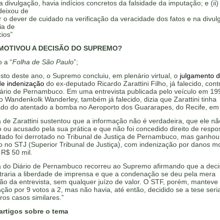
 divulgação, havia indícios concretos da falsidade da imputação; e (ii)
deixou de
 o dever de cuidado na verificação da veracidade dos fatos e na divu
ia de
cios”
MOTIVOU A DECISÃO DO SUPREMO?
 a “
Folha de São Paulo
”;
to deste ano, o Supremo concluiu, em plenário virtual, o
julgamento 
de indenização
do ex-deputado Ricardo Zarattini Filho, já falecido, cont
iário de Pernambuco. Em uma entrevista publicada pelo veículo em 19
 Wandenkolk Wanderley, também já falecido, dizia que Zarattini tinha
pado do atentado a bomba no Aeroporto dos Guararapes, do Recife, em
 de Zarattini sustentou que a informação não é verdadeira, que ele não
o ou acusado pela sua prática e que não foi concedido direito de respo
tado foi derrotado no Tribunal de Justiça de Pernambuco, mas ganhou
 no STJ (Superior Tribunal de Justiça), com indenização por danos m
 R$ 50 mil.
a do Diário de Pernambuco recorreu ao Supremo afirmando que a deci
traria a liberdade de imprensa e que a condenação se deu pela mera
ão da entrevista, sem qualquer juízo de valor. O STF, porém, manteve
ão por 9 votos a 2, mas não havia, até então, decidido se a tese seria
ros casos similares.”
artigos sobre o tema