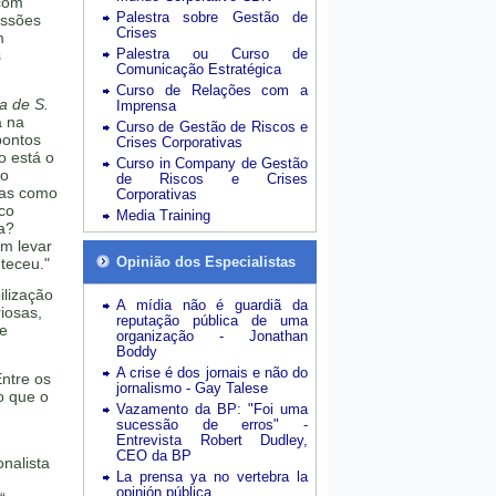
 com
Palestra sobre Gestão de
essões
Crises
m
Palestra ou Curso de
s
Comunicação Estratégica
Curso de Relações com a
a de S.
Imprensa
á na
Curso de Gestão de Riscos e
pontos
Crises Corporativas
o está o
Curso in Company de Gestão
lo
de Riscos e Crises
ias como
Corporativas
ico
Media Training
a?
em levar
Opinião dos Especialistas
teceu."
ilização
A mídia não é guardiã da
iosas,
reputação pública de uma
 e
organização - Jonathan
Boddy
A crise é dos jornais e não do
Entre os
jornalismo - Gay Talese
o que o
Vazamento da BP: "Foi uma
sucessão de erros" -
Entrevista Robert Dudley,
CEO da BP
nalista
La prensa ya no vertebra la
opinión pública