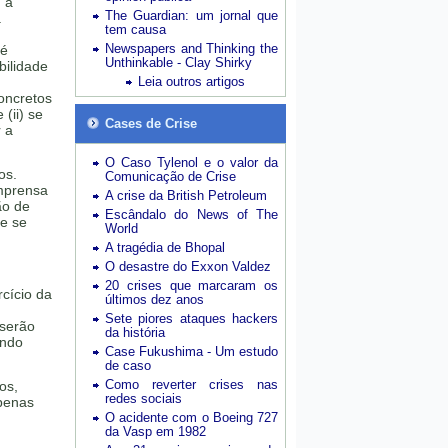
 “a
The Guardian: um jornal que
a
tem causa
Newspapers and Thinking the
 é
Unthinkable - Clay Shirky
bilidade
Leia outros artigos
concretos
 (ii) se
Cases de Crise
r a
O Caso Tylenol e o valor da
os.
Comunicação de Crise
imprensa
A crise da British Petroleum
ão de
Escândalo do News of The
ue se
World
A tragédia de Bhopal
O desastre do Exxon Valdez
20 crises que marcaram os
rcício da
últimos dez anos
Sete piores ataques hackers
 serão
da história
ando
Case Fukushima - Um estudo
de caso
Como reverter crises nas
os,
redes sociais
apenas
O acidente com o Boeing 727
da Vasp em 1982