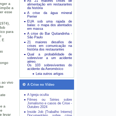
As 21 maiores crises de
anger a
alimentação em restaurantes
 impõe a
da história
ger esse
A crise da água mineral
Perrier
EUA sob uma rajada de
1974),
balas: o mapa dos atentados
 Bob
em massa
ico para
A crise do Bar Quitandinha -
o
São Paulo
. E
21 maiores desafios de
crises em comunicação na
história dos restaurantes
às
Qual a probabilidade de
sobreviver a um acidente
aéreo.
longo
Os 103 sobreviventes do
acidente da Aeroméxico
Leia outros artigos
 ao vivo
A Crise no Vídeo
 se
bate
A Igreja oculta
Filmes ou Séries sobre
Jornalismo e casos de Crise -
ue a
Outubro 2024
de
Inside Job (Trabalho Interno)
e levar
Documentário sobre crise