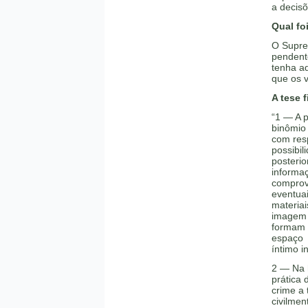
a decis
Qual fo
O Supr
pendente
tenha ad
que os 
A tese f
“1 — A p
binômio
com res
possibil
posterio
informa
comprov
eventua
materiai
imagem
formam 
espaço
íntimo i
2 — Na 
prática 
crime a 
civilment