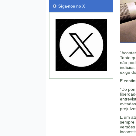
Siga-nos no X
“Acontec
Tanto qu
não pode
indícios
exige do
E contin
“Do pont
liberdad
entrevis
evitadas
prejuízo
É um ata
sempre 
versões 
inconsti