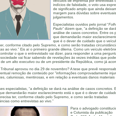
veículos de imprensa por entrevistas
indícios de falsidade, o voto usa expr
de significado amplo que ainda deixa
margem para dúvidas sobre eventuai
julgamentos.
Especialistas ouvidos pelo jornal “
Folh
Paulo”
dizem que, “a definição se dar
análise de casos concretos. Entre os 
que demandarão maior esclareciment
que é o dever de cuidado que o veícu
ter, conforme citado pelo Supremo, e como serão tratadas circunstânc
tas ao vivo.” Eis aí o primeiro grande dilema. Como um veículo eletrôn
ontrolar o que o entrevistado vai dizer, para responder a uma pergunt
sociedade vai ficar sabendo de revelações às vezes inéditas que pod
 de um alto executivo ou de um presidente da República, como já acon
 Tribunal aprovou no dia 29 de novembro? A tese que prevê responsab
 eventual remoção de conteúdo por "informações comprovadamente injur
es, caluniosas, mentirosas, e em relação a eventuais danos materiais
es especialistas, “a definição se dará na análise de casos concretos. 
que demandarão maior esclarecimento está o que é o dever de cuidad
precisa ter, conforme citado pelo Supremo, e como serão tratadas
âncias como entrevistas ao vivo.”
Para o advogado constitucio
e Colunista da publicação