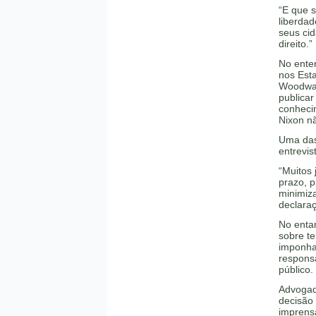
“E que s
liberda
seus cid
direito.”
No enten
nos Esta
Woodward
publica
conheci
Nixon nã
Uma das 
entrevis
“Muitos 
prazo, p
minimiza
declara
No entan
sobre te
imponha
responsa
público.
Advogado
decisão 
imprensa