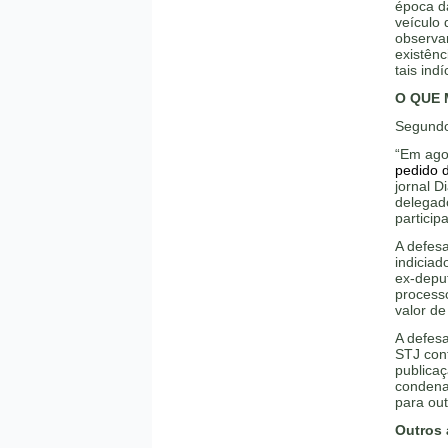
época da
veículo 
observar
existênc
tais indí
O QUE 
Segundo
“Em agos
pedido 
jornal D
delegado
partici
A defesa
indiciad
ex-depu
processo
valor de
A defes
STJ con
publicaç
condenaç
para out
Outros 