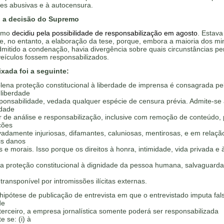
ões abusivas e à autocensura.
i a decisão do Supremo
emo
decidiu pela possibilidade de responsabilização em agosto
. Estava
, no entanto, a elaboração da tese, porque, embora a maioria dos min
mitido a condenação, havia divergência sobre quais circunstâncias pe
veículos fossem responsabilizados.
ixada foi a seguinte:
lena proteção constitucional à liberdade de imprensa é consagrada pe
 liberdade
ponsabilidade, vedada qualquer espécie de censura prévia. Admite-se
idade
r de análise e responsabilização, inclusive com remoção de conteúdo, 
ções
adamente injuriosas, difamantes, caluniosas, mentirosas, e em relaçã
is danos
s e morais. Isso porque os direitos à honra, intimidade, vida privada e 
a proteção constitucional à dignidade da pessoa humana, salvaguard
ntransponível por intromissões ilícitas externas.
hipótese de publicação de entrevista em que o entrevistado imputa fa
de
terceiro, a empresa jornalística somente poderá ser responsabilizada
e se: (i) à