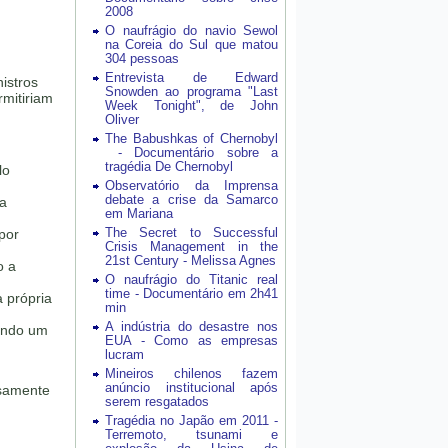
2008
O naufrágio do navio Sewol
na Coreia do Sul que matou
304 pessoas
Entrevista de Edward
istros
Snowden ao programa "Last
rmitiriam
Week Tonight", de John
Oliver
The Babushkas of Chernobyl
- Documentário sobre a
tragédia De Chernobyl
lo
Observatório da Imprensa
debate a crise da Samarco
 a
em Mariana
The Secret to Successful
por
Crisis Management in the
21st Century - Melissa Agnes
o a
O naufrágio do Titanic real
time - Documentário em 2h41
à própria
min
A indústria do desastre nos
ando um
EUA - Como as empresas
lucram
Mineiros chilenos fazem
anúncio institucional após
lsamente
serem resgatados
Tragédia no Japão em 2011 -
Terremoto, tsunami e