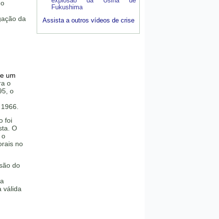
explosão da Usina de
 o
Fukushima
lgação da
Assista a outros vídeos de crise
de um
ra o
95, o
 1966.
 foi
sta. O
 o
orais no
são do
 a
 válida