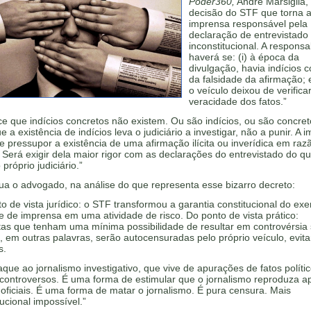
Poder360,
Andre Marsiglia,
decisão do STF que torna 
imprensa responsável pela
declaração de entrevistado
inconstitucional. A responsa
haverá se: (i) à época da
divulgação, havia indícios 
da falsidade da afirmação; e
o veículo deixou de verifica
veracidade dos fatos.”
e que indícios concretos não existem. Ou são indícios, ou são concret
e a existência de indícios leva o judiciário a investigar, não a punir. A 
 pressupor a existência de uma afirmação ilícita ou inverídica em raz
. Será exigir dela maior rigor com as declarações do entrevistado do q
 próprio judiciário.”
ua o advogado, na análise do que representa esse bizarro decreto:
o de vista jurídico: o STF transformou a garantia constitucional do exe
e de imprensa em uma atividade de risco. Do ponto de vista prático:
tas que tenham uma mínima possibilidade de resultar em controvérsia
, em outras palavras, serão autocensuradas pelo próprio veículo, evit
s.
que ao jornalismo investigativo, que vive de apurações de fatos polític
controversos. É uma forma de estimular que o jornalismo reproduza 
oficiais. É uma forma de matar o jornalismo. É pura censura. Mais
tucional impossível.”