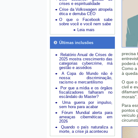
crises e espiritualidade
Crise da Volkswagen atropela
ética e derruba CEO
O que o Facebook sabe
sobre você e você nem sabe
Leia mais
Últimas inclusões
precisa 
Relatório Anual de Crises de
entrevis
2025 mostra crescimento das
categorias cybercrime, má
poderá c
gestão e assédios
Como a 
à queda
A Copa do Mundo não é
nossa: discriminação,
O que o
racismo e mercantilismo
civil e
Por que a mídia e os órgãos
difamant
fiscalizadores falharam no
escândalo do Master?
morais".
Uma guerra por impulso,
Para ess
sem hora para acabar
pontos 
Fórum Mundial alerta para
veículo 
ameaças cibernéticas em
circunst
2026
Quando o país naturaliza a
morte, a crise já aconteceu