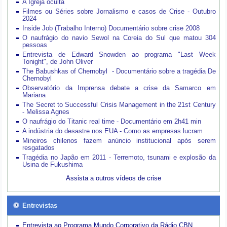
A Igreja oculta
Filmes ou Séries sobre Jornalismo e casos de Crise - Outubro
2024
Inside Job (Trabalho Interno) Documentário sobre crise 2008
O naufrágio do navio Sewol na Coreia do Sul que matou 304
pessoas
Entrevista de Edward Snowden ao programa "Last Week
Tonight", de John Oliver
The Babushkas of Chernobyl - Documentário sobre a tragédia De
Chernobyl
Observatório da Imprensa debate a crise da Samarco em
Mariana
The Secret to Successful Crisis Management in the 21st Century
- Melissa Agnes
O naufrágio do Titanic real time - Documentário em 2h41 min
A indústria do desastre nos EUA - Como as empresas lucram
Mineiros chilenos fazem anúncio institucional após serem
resgatados
Tragédia no Japão em 2011 - Terremoto, tsunami e explosão da
Usina de Fukushima
Assista a outros vídeos de crise
Entrevistas
Entrevista ao Programa Mundo Corporativo da Rádio CBN