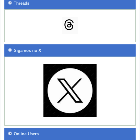
Threads
Siga-nos no X
Online Users