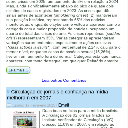
sobre crises em 2025, um aumento de 8% em relação a 2024.
Mas, ainda significativamente abaixo do pico de quase dois
milhões de casos registrados em 2023. As crises que dão
sinais antes de acontecer
(smoldering crises
) (2) mantiveram
sua posição histórica, representando 65% das notícias
monitoradas, enquanto o cybercrime voltou a aparecer como a
categoria com a maior proporção de notícias, ocupando um
quarto do total das crises do ano. As crises repentinas (
sudden
crisis
) representaram 35%. Várias categorias apresentaram
variações surpreendentes, especialmente ações coletivas
(*
class actions lawsuits
*), com percentual de 2,24% caiu para o
menor nível; enquanto casos de assédio sexual (15,26%),
tiveram um aumento fora do normal. Categoria esta que nunca
apareceu com tanto destaque, em qualquer Relatório anterior.
Leia mais...
Leia outros Comentários
Circulação de jornais e confiança na mídia
melhoram em 2007
Email
Criado: 17 Fevereiro 2015
|
Duas boas notícias para a mídia brasileira.
A circulação dos 92 jornais filiados ao
Instituto Verificador de Circulação (IVC)
cresceu 11,8% em 2007, em relação ao