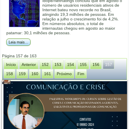
Ibope/NetRatings concluiu que em agosto o
número de usuários residenciais ativos de
Internet bateu novo recorde no Brasil,
atingindo 19,3 milhões de pessoas. Em
relação a julho o crescimento foi de 4,2%.
Em números absolutos, o total de
internautas chegou em agosto ao maior
patamar: 30,1 milhões de pessoas.
Leia mais...
Página 157 de 163
Início
Anterior
152
153
154
155
156
157
158
159
160
161
Próximo
Fim