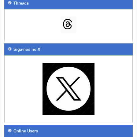
Threads
Siga-nos no X
Online Users