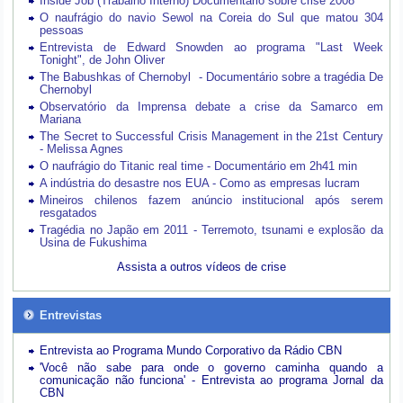
Inside Job (Trabalho Interno) Documentário sobre crise 2008
O naufrágio do navio Sewol na Coreia do Sul que matou 304
pessoas
Entrevista de Edward Snowden ao programa "Last Week
Tonight", de John Oliver
The Babushkas of Chernobyl - Documentário sobre a tragédia De
Chernobyl
Observatório da Imprensa debate a crise da Samarco em
Mariana
The Secret to Successful Crisis Management in the 21st Century
- Melissa Agnes
O naufrágio do Titanic real time - Documentário em 2h41 min
A indústria do desastre nos EUA - Como as empresas lucram
Mineiros chilenos fazem anúncio institucional após serem
resgatados
Tragédia no Japão em 2011 - Terremoto, tsunami e explosão da
Usina de Fukushima
Assista a outros vídeos de crise
Entrevistas
Entrevista ao Programa Mundo Corporativo da Rádio CBN
'Você não sabe para onde o governo caminha quando a
comunicação não funciona' - Entrevista ao programa Jornal da
CBN