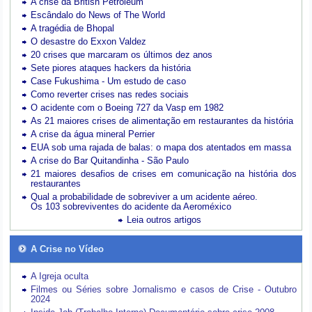
A crise da British Petroleum
Escândalo do News of The World
A tragédia de Bhopal
O desastre do Exxon Valdez
20 crises que marcaram os últimos dez anos
Sete piores ataques hackers da história
Case Fukushima - Um estudo de caso
Como reverter crises nas redes sociais
O acidente com o Boeing 727 da Vasp em 1982
As 21 maiores crises de alimentação em restaurantes da história
A crise da água mineral Perrier
EUA sob uma rajada de balas: o mapa dos atentados em massa
A crise do Bar Quitandinha - São Paulo
21 maiores desafios de crises em comunicação na história dos
restaurantes
Qual a probabilidade de sobreviver a um acidente aéreo.
Os 103 sobreviventes do acidente da Aeroméxico
Leia outros artigos
A Crise no Vídeo
A Igreja oculta
Filmes ou Séries sobre Jornalismo e casos de Crise - Outubro
2024