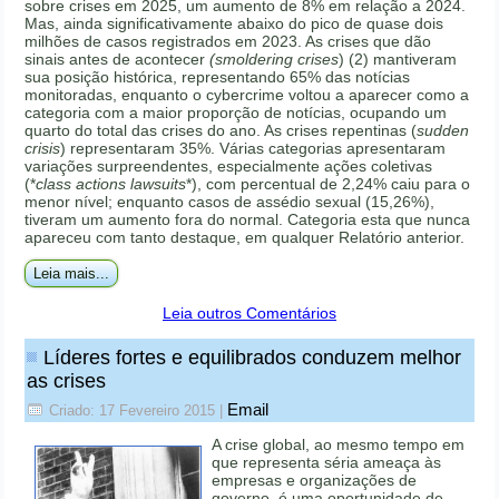
sobre crises em 2025, um aumento de 8% em relação a 2024.
Mas, ainda significativamente abaixo do pico de quase dois
milhões de casos registrados em 2023. As crises que dão
sinais antes de acontecer
(smoldering crises
) (2) mantiveram
sua posição histórica, representando 65% das notícias
monitoradas, enquanto o cybercrime voltou a aparecer como a
categoria com a maior proporção de notícias, ocupando um
quarto do total das crises do ano. As crises repentinas (
sudden
crisis
) representaram 35%. Várias categorias apresentaram
variações surpreendentes, especialmente ações coletivas
(*
class actions lawsuits
*), com percentual de 2,24% caiu para o
menor nível; enquanto casos de assédio sexual (15,26%),
tiveram um aumento fora do normal. Categoria esta que nunca
apareceu com tanto destaque, em qualquer Relatório anterior.
Leia mais...
Leia outros Comentários
Líderes fortes e equilibrados conduzem melhor
as crises
Email
Criado: 17 Fevereiro 2015
|
A crise global, ao mesmo tempo em
que representa séria ameaça às
empresas e organizações de
governo, é uma oportunidade de