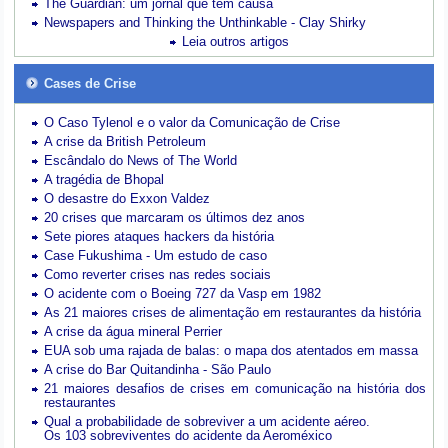
The Guardian: um jornal que tem causa
Newspapers and Thinking the Unthinkable - Clay Shirky
Leia outros artigos
Cases de Crise
O Caso Tylenol e o valor da Comunicação de Crise
A crise da British Petroleum
Escândalo do News of The World
A tragédia de Bhopal
O desastre do Exxon Valdez
20 crises que marcaram os últimos dez anos
Sete piores ataques hackers da história
Case Fukushima - Um estudo de caso
Como reverter crises nas redes sociais
O acidente com o Boeing 727 da Vasp em 1982
As 21 maiores crises de alimentação em restaurantes da história
A crise da água mineral Perrier
EUA sob uma rajada de balas: o mapa dos atentados em massa
A crise do Bar Quitandinha - São Paulo
21 maiores desafios de crises em comunicação na história dos
restaurantes
Qual a probabilidade de sobreviver a um acidente aéreo.
Os 103 sobreviventes do acidente da Aeroméxico