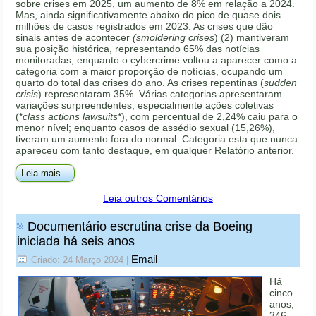
sobre crises em 2025, um aumento de 8% em relação a 2024.
Mas, ainda significativamente abaixo do pico de quase dois
milhões de casos registrados em 2023. As crises que dão
sinais antes de acontecer
(smoldering crises
) (2) mantiveram
sua posição histórica, representando 65% das notícias
monitoradas, enquanto o cybercrime voltou a aparecer como a
categoria com a maior proporção de notícias, ocupando um
quarto do total das crises do ano. As crises repentinas (
sudden
crisis
) representaram 35%. Várias categorias apresentaram
variações surpreendentes, especialmente ações coletivas
(*
class actions lawsuits
*), com percentual de 2,24% caiu para o
menor nível; enquanto casos de assédio sexual (15,26%),
tiveram um aumento fora do normal. Categoria esta que nunca
apareceu com tanto destaque, em qualquer Relatório anterior.
Leia mais...
Leia outros Comentários
Documentário escrutina crise da Boeing
iniciada há seis anos
Email
Criado: 24 Março 2024
|
Há
cinco
anos,
346