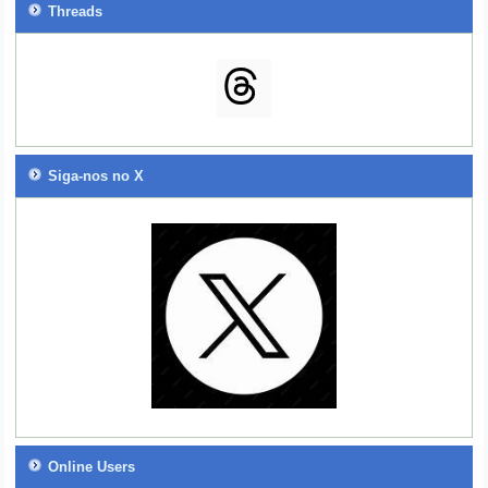
Threads
Siga-nos no X
Online Users