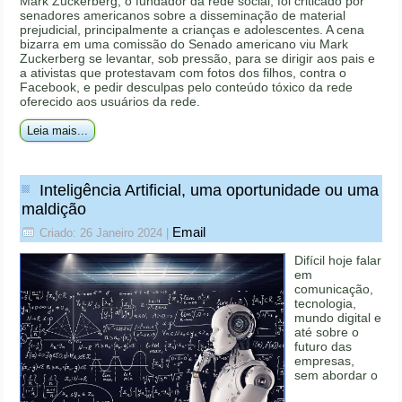
Mark Zuckerberg, o fundador da rede social, foi criticado por
senadores americanos sobre a disseminação de material
prejudicial, principalmente a crianças e adolescentes. A cena
bizarra em uma comissão do Senado americano viu Mark
Zuckerberg se levantar, sob pressão, para se dirigir aos pais e
a ativistas que protestavam com fotos dos filhos, contra o
Facebook, e pedir desculpas pelo conteúdo tóxico da rede
oferecido aos usuários da rede.
Leia mais...
Inteligência Artificial, uma oportunidade ou uma
maldição
Email
Criado: 26 Janeiro 2024
|
Difícil hoje falar
em
comunicação,
tecnologia,
mundo digital e
até sobre o
futuro das
empresas,
sem abordar o