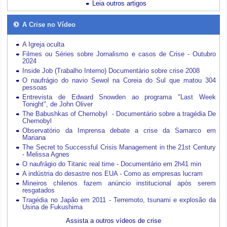
Leia outros artigos
A Crise no Vídeo
A Igreja oculta
Filmes ou Séries sobre Jornalismo e casos de Crise - Outubro
2024
Inside Job (Trabalho Interno) Documentário sobre crise 2008
O naufrágio do navio Sewol na Coreia do Sul que matou 304
pessoas
Entrevista de Edward Snowden ao programa "Last Week
Tonight", de John Oliver
The Babushkas of Chernobyl - Documentário sobre a tragédia De
Chernobyl
Observatório da Imprensa debate a crise da Samarco em
Mariana
The Secret to Successful Crisis Management in the 21st Century
- Melissa Agnes
O naufrágio do Titanic real time - Documentário em 2h41 min
A indústria do desastre nos EUA - Como as empresas lucram
Mineiros chilenos fazem anúncio institucional após serem
resgatados
Tragédia no Japão em 2011 - Terremoto, tsunami e explosão da
Usina de Fukushima
Assista a outros vídeos de crise