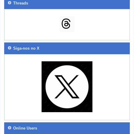
Threads
Siga-nos no X
Online Users