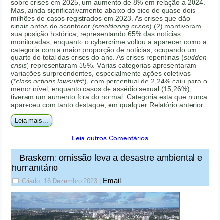
sobre crises em 2025, um aumento de 8% em relação a 2024.
Mas, ainda significativamente abaixo do pico de quase dois
milhões de casos registrados em 2023. As crises que dão
sinais antes de acontecer
(smoldering crises
) (2) mantiveram
sua posição histórica, representando 65% das notícias
monitoradas, enquanto o cybercrime voltou a aparecer como a
categoria com a maior proporção de notícias, ocupando um
quarto do total das crises do ano. As crises repentinas (
sudden
crisis
) representaram 35%. Várias categorias apresentaram
variações surpreendentes, especialmente ações coletivas
(*
class actions lawsuits
*), com percentual de 2,24% caiu para o
menor nível; enquanto casos de assédio sexual (15,26%),
tiveram um aumento fora do normal. Categoria esta que nunca
apareceu com tanto destaque, em qualquer Relatório anterior.
Leia mais...
Leia outros Comentários
Braskem: omissão leva a desastre ambiental e
humanitário
Email
Criado: 16 Dezembro 2023
|