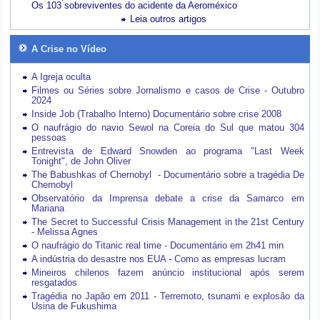
Os 103 sobreviventes do acidente da Aeroméxico
Leia outros artigos
A Crise no Vídeo
A Igreja oculta
Filmes ou Séries sobre Jornalismo e casos de Crise - Outubro
2024
Inside Job (Trabalho Interno) Documentário sobre crise 2008
O naufrágio do navio Sewol na Coreia do Sul que matou 304
pessoas
Entrevista de Edward Snowden ao programa "Last Week
Tonight", de John Oliver
The Babushkas of Chernobyl - Documentário sobre a tragédia De
Chernobyl
Observatório da Imprensa debate a crise da Samarco em
Mariana
The Secret to Successful Crisis Management in the 21st Century
- Melissa Agnes
O naufrágio do Titanic real time - Documentário em 2h41 min
A indústria do desastre nos EUA - Como as empresas lucram
Mineiros chilenos fazem anúncio institucional após serem
resgatados
Tragédia no Japão em 2011 - Terremoto, tsunami e explosão da
Usina de Fukushima