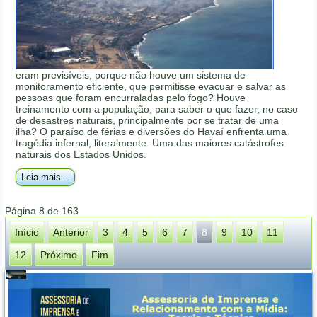
eram previsíveis, porque não houve um sistema de
monitoramento eficiente, que permitisse evacuar e salvar as
pessoas que foram encurraladas pelo fogo? Houve
treinamento com a população, para saber o que fazer, no caso
de desastres naturais, principalmente por se tratar de uma
ilha? O paraíso de férias e diversões do Havaí enfrenta uma
tragédia infernal, literalmente. Uma das maiores catástrofes
naturais dos Estados Unidos.
Leia mais...
Página 8 de 163
Início
Anterior
3
4
5
6
7
8
9
10
11
12
Próximo
Fim