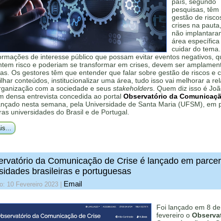
país, segundo
pesquisas, têm
gestão de risco
crises na pauta
não implantar
área específica
cuidar do tema.
formações de interesse público que possam evitar eventos negativos, q
ntem risco e poderiam se transformar em crises, devem ser amplamen
as. Os gestores têm que entender que falar sobre gestão de riscos e c
lhar conteúdos, institucionalizar uma área, tudo isso vai melhorar a re
rganização com a sociedade e seus
stakeholder
s. Quem diz isso é Jo
m densa entrevista concedida ao portal
Observatório da Comunicaç
lançado nesta semana, pela Universidade de Santa Maria (UFSM), em p
as universidades do Brasil e de Portugal.
is...
rvatório da Comunicação de Crise é lançado em parcer
sidades brasileiras e portuguesas
Email
o: 10 Fevereiro 2023
|
Foi lançado em 8 de
fevereiro o
Observat