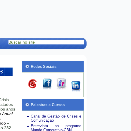
Redes Sociais
risis
stados
Palestras e Cursos
ios anos
o Anual
Canal de Gestão de Crises e
s
Comunicação
ndo
–
Entrevista ao programa
hão 232
Mundo Corporativo-CBN