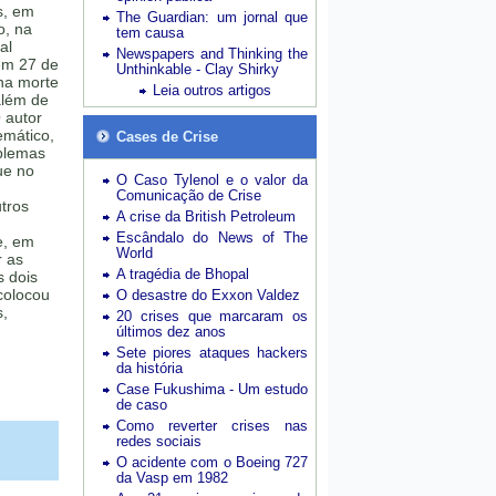
s, em
The Guardian: um jornal que
o, na
tem causa
al
Newspapers and Thinking the
em 27 de
Unthinkable - Clay Shirky
na morte
Leia outros artigos
além de
O autor
emático,
Cases de Crise
blemas
ue no
O Caso Tylenol e o valor da
Comunicação de Crise
tros
A crise da British Petroleum
,
Escândalo do News of The
e, em
World
r as
A tragédia de Bhopal
s dois
colocou
O desastre do Exxon Valdez
s,
20 crises que marcaram os
últimos dez anos
Sete piores ataques hackers
da história
Case Fukushima - Um estudo
de caso
Como reverter crises nas
redes sociais
O acidente com o Boeing 727
da Vasp em 1982