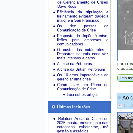
de Gerenciamento de Crises
Dave Roos
Eficiência da tripulação e
treinamento evitaram tragédia
maior em San Francisco
Os dez passos da
Comunicação de Crise
Resposta do Japão à crise:
lições para empresas e
comunicadores
O custo das catástrofes -
Desastres naturais cada vez
mais intensos e caros
para res
A crise na Petrobrás
dias atu
A crise da British Petroleum
Os 10 erros imperdoáveis ao
Leia ma
gerenciar uma crise
Como fazer um Plano de
Comunicação de Crise
Leia outros artigos
Ao c
Criad
Últimas inclusões
Relatório Anual de Crises de
2025 mostra crescimento das
categorias cybercrime, má
gestão e assédios