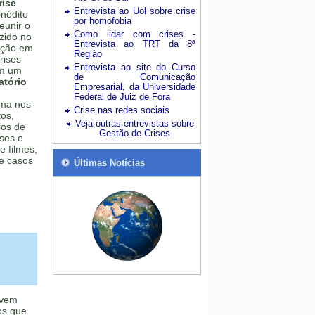
ise
Entrevista ao Uol sobre crise
inédito
por homofobia
eunir o
Como lidar com crises -
zido no
Entrevista ao TRT da 8ª
ação em
Região
rises
Entrevista ao site do Curso
Em um
de Comunicação
atório
Empresarial, da Universidade
Federal de Juiz de Fora
ema nos
Crise nas redes sociais
tos,
Veja outras entrevistas sobre
los de
Gestão de Crises
eses e
e filmes,
de casos
Últimas Notícias
 vem
os que