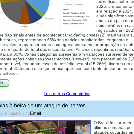
mil notícias sobre c
2025, um aumento
em relação a 2024.
ainda significativa
abaixo do pico de 
dois milhões de ca
registrados em 202
ue dão sinais antes de acontecer
(smoldering crises
) (2) mantiveram s
histórica, representando 65% das notícias monitoradas, enquanto o
me voltou a aparecer como a categoria com a maior proporção de notí
 um quarto do total das crises do ano. As crises repentinas (
sudden cr
ntaram 35%. Várias categorias apresentaram variações surpreendente
mente ações coletivas (*
class actions lawsuits
*), com percentual de 2,
menor nível; enquanto casos de assédio sexual (15,26%), tiveram um 
 normal. Categoria esta que nunca apareceu com tanto destaque, em q
o anterior.
is...
Leia outros Comentários
las à beira de um ataque de nervos
Email
o: 16 Abril 2023
|
O Brasil foi surpreen
últimas semanas por 
ataques covardes e