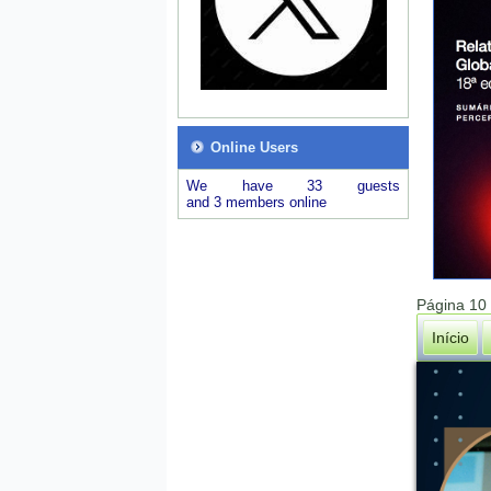
Online Users
We have 33 guests
and 3 members online
Página 10
Início