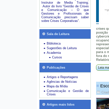
Instrutor de Media Training;
Autor do livro “Gestão de Crises
e Comunicação – O que
Gestores e Profissionais de
Comunicação precisam saber
sobre Crises Corporativas”.
crises q
posição 
Sala de Leitura
cybercri
ocupando
Biblioteca
represe
especial
Sugestões de Leitura
para o 
Academia
fora do
Cursos
Relatóri
Publicações
Leia ma
Artigos e Reportagens
Agências de Notícias
Esco
Mapa da Mídia
Comunicação e Gestão de
Criad
Crises
Artigos mais lidos