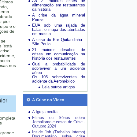
As 21 maiores crises de
últimos
alimentação em restaurantes
undo,
da história
 tema
A crise da água mineral
mbrado
Perrier
 pior
EUA sob uma rajada de
uipe e o
balas: o mapa dos atentados
ações de
em massa
A crise do Bar Quitandinha -
 se
São Paulo
 ‘está
21 maiores desafios de
rise’,
crises em comunicação na
cidente,
história dos restaurantes
aceia
Qual a probabilidade de
esas nos
sobreviver a um acidente
aéreo.
Os 103 sobreviventes do
acidente da Aeroméxico
Leia outros artigos
ior
A Crise no Vídeo
A Igreja oculta
Filmes ou Séries sobre
completa
Jornalismo e casos de Crise -
s
Outubro 2024
Inside Job (Trabalho Interno)
 grande
Documentário sobre crise