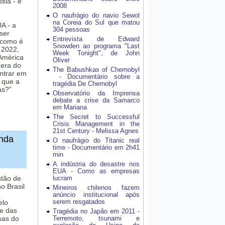
sia - e
2008
O naufrágio do navio Sewol
na Coreia do Sul que matou
UA - a
304 pessoas
ser
Entrevista de Edward
 como é
Snowden ao programa "Last
 2022,
Week Tonight", de John
América
Oliver
era do
The Babushkas of Chernobyl
entrar em
- Documentário sobre a
 que a
tragédia De Chernobyl
as?”
Observatório da Imprensa
debate a crise da Samarco
em Mariana
The Secret to Successful
Crisis Management in the
21st Century - Melissa Agnes
inda
O naufrágio do Titanic real
time - Documentário em 2h41
min
A indústria do desastre nos
EUA - Como as empresas
stão de
lucram
no Brasil
Mineiros chilenos fazem
anúncio institucional após
serem resgatados
elo
e das
Tragédia no Japão em 2011 -
sas do
Terremoto, tsunami e