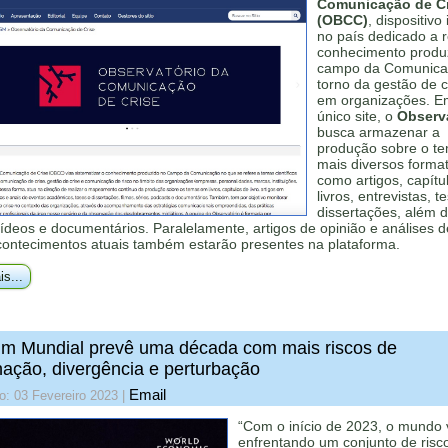
Comunicação de Cr
(OBCC)
, dispositivo 
no país dedicado a r
conhecimento produ
campo da Comunic
torno da gestão de c
em organizações. 
único site, o
Observ
busca armazenar a
produção sobre o t
mais diversos forma
como artigos, capítu
livros, entrevistas, t
dissertações, além d
vídeos e documentários. Paralelamente, artigos de opinião e análises 
contecimentos atuais também estarão presentes na plataforma.
is...
m Mundial prevê uma década com mais riscos de
ação, divergência e perturbação
Email
o: 03 Fevereiro 2023
|
“Com o início de 2023, o mundo
enfrentando um conjunto de risc