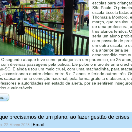
escolas para criança
São Paulo. O primeir
escola Escola Estadu
Thomazia Montoro, 
março, que resultou 
de uma professora, 
três alunos feridos. 
seria um aluno probl
com passado de pro
em outra escola, e q
dia anterior teria se
desentendido com ou
. O segundo ataque teve como protagonista um paranoico, de 25 anos
com diversas passagens pela polícia. Ele pulou o muro de uma crech
u-SC. E ainda usou um meio cruel, com uma machadinha, para ataca
, assassinando quatro delas, entre 5 e 7 anos, e ferindo outras três. O
os causaram uma comoção nacional, pela forma gratuita e absurda; e 
ofessores e autoridades em estado de alerta, por se sentirem inseguro
os e vulneráveis.
is...
que precisamos de um plano, ao fazer gestão de crises
Email
do: 22 Março 2023
|