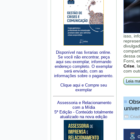
isso, in
represe
divulgad
comparti
Disponível nas livrarias online.
dessa o
Se você não encontrar, peça
Forni, e
aqui seu exemplar, informando
Crise
, 
endereço completo. O exemplar
com outr
será enviado, com as
informações sobre o pagamento.
Leia ma
Clique aqui e Compre seu
exemplar
Obse
Assessoria e Relacionamento
com a Mídia
univer
5ª Edição - Conteúdo totalmente
atualizado na nova edição
Criad