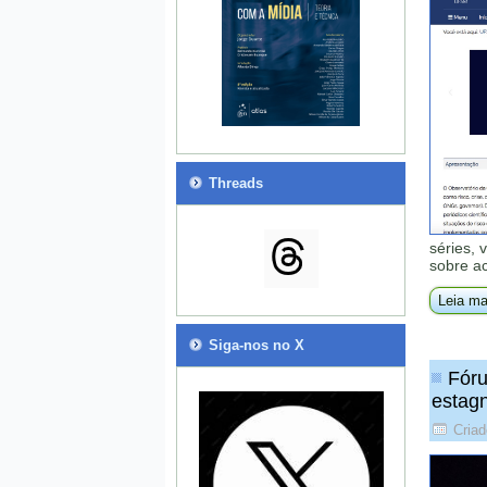
Threads
séries, 
sobre a
Leia ma
Siga-nos no X
Fóru
estagn
Criad