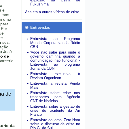
explosão da Usina de
Fukushima
 a
s e
Assista a outros vídeos de crise
, mas
am uma
 para
Entrevistas
 Por
ue
te
Entrevista ao Programa
rises,
Mundo Corporativo da Rádio
lação
CBN
ão José
'Você não sabe para onde o
ão de
governo caminha quando a
comunicação não funciona' -
arceria
Entrevista ao programa
Jornal da CBN
Entrevista exclusiva à
Revista Organicon
Entrevista à revista Venda
Mais
Entrevista sobre crise nos
ia de
transportes para Agência
CNT de Notícias
Entrevista sobre a gestão de
crise do acidente da Air
France
Entrevista ao jornal Zero Hora
sobre o discurso da crise no
ório da
Rio G. do Sul