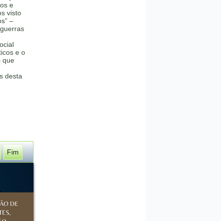
os e
s visto
os” –
 guerras
ocial
ticos e o
– que
as desta
Fim