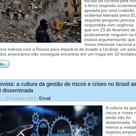
escala da Ucrânia pela Rús
a feroz resposta ucraniana
apoiada por uma coalizão
ocidental liderada pelos E
seguinte pergunta precisa 
respondida com urgência:
que em 23 de fevereiro de
praticamente ninguém na 
estava argumentando que 
nosso interesse nacional 
ra indireta com a Rússia para impedi-la de invadir a Ucrânia, um país
 dos americanos não conseguia encontrar em um mapa em 10 tentativ
is...
evista: a cultura da gestão de riscos e crises no Brasil a
i disseminada
Email
o: 10 Fevereiro 2023
|
A cultura da ge
riscos e crises 
ainda não foi
disseminada. P
menos a metad
maiores empre