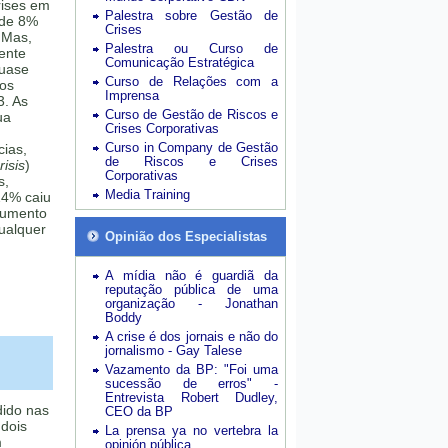
rises em
Palestra sobre Gestão de
 de 8%
Crises
 Mas,
Palestra ou Curso de
mente
Comunicação Estratégica
quase
Curso de Relações com a
sos
Imprensa
3. As
Curso de Gestão de Riscos e
ua
Crises Corporativas
Curso in Company de Gestão
cias,
de Riscos e Crises
isis
)
Corporativas
s,
Media Training
24% caiu
aumento
ualquer
Opinião dos Especialistas
A mídia não é guardiã da
reputação pública de uma
organização - Jonathan
Boddy
A crise é dos jornais e não do
jornalismo - Gay Talese
Vazamento da BP: "Foi uma
sucessão de erros" -
Entrevista Robert Dudley,
dido nas
CEO da BP
dois
La prensa ya no vertebra la
m
opinión pública