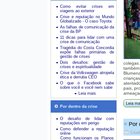
Como evitar crises em
viagens ao exterior
Crise e reputação no Mundo
Globalizado - O caso Toyota
As falhas de comunicação da
crise da BP
11 dicas para lidar com uma
crise de comunicação
Tragédia do Costa Concordia
expõe falhas primárias de
gestão de crises
Dois desafios: gestão de
colegas
crises e espiritualidade
também 
Crise da Volkswagen atropela
Blumena
ética e derruba CEO
crianças
O que o Facebook sabe
atentad
sobre você e você nem sabe
pais, pr
ameaçad
Leia mais
Leia ma
Por dentro da crise
O desafio de lidar com
reputações em perigo
Por 
Como defender a reputação
Cria
online
Como funcionam os Planos