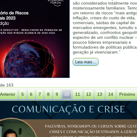
são considerados totalmente nov
misteriosamente familiares. Temo
um retorno de riscos “mais antig
inflação, crises do custo de vida,
comerciais, saídas de capital de
mercados emergentes, tumulto s
generalizado, confrontos geopolí
espectro de um conflito nuclear 
poucos líderes empresariais e
formuladores de políticas públic
geração já vivenciaram.”
Leia mais...
 de 163
Anterior
5
6
7
8
9
10
11
12
13
14
Próximo