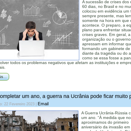
A sucessão de crises dos 
60 dias, no Brasil e no m
colocou em evidência um
sempre presente, mas le
somente na hora em que o
acontece. O preparo, a eq
plano para enfrentar situ
crises graves. Em geral, a
organização ou o governo
apressam em informar que
formando um gabinete de c
diante da tragédia ou do a
como se essa fosse a pan
olver todos os problemas negativos que afetam as instituições e empr
ais.
is...
ompletar um ano, a guerra na Ucrânia pode ficar muito p
Email
o: 22 Fevereiro 2023
|
A Guerra Ucrânia-Rússia 
um ano. “À medida que no
aproximamos do primeiro
aniversário da invasão em