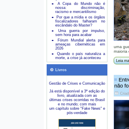
A Copa do Mundo não é
nossa: discriminação,
racismo e mercantilismo
Por que a mídia e os órgãos
fiscalizadores falharam no
escândalo do Master?
Uma guerra por impulso,
sem hora para acabar
Fórum Mundial alerta para
ameaças cibernéticas em
uma guer
2026
maioria
Quando o país naturaliza a
morte, a crise já aconteceu
Leia ma
Livros
Entr
Gestão de Crises e Comunicação
não fo
Já está disponível a 3ª edição do
Criad
livro, atualizada com as
últimas crises ocorridas no Brasil
e no mundo; com mais
um capítulo sobre "Fake News" e
pós-verdade